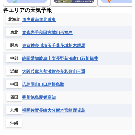
各エリアの天気予報
道央
道南
道北
道東
北海道
青森
岩手
秋田
宮城
山形
福島
東北
東京
神奈川
埼玉
千葉
茨城
栃木
群馬
関東
静岡
愛知
岐阜
山梨
長野
新潟
富山
石川
福井
中部
大阪
兵庫
京都
滋賀
奈良
和歌山
三重
近畿
広島
岡山
山口
島根
鳥取
中国
香川
徳島
愛媛
高知
四国
福岡
佐賀
長崎
大分
熊本
宮崎
鹿児島
九州
沖縄