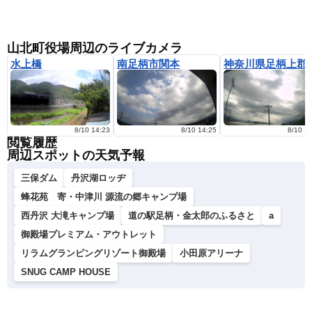
山北町役場周辺のライブカメラ
水上橋
南足柄市関本
神奈川県足
8/10 14:23
8/10 14:25
8/10 1
閲覧履歴
周辺スポットの天気予報
三保ダム
丹沢湖ロッヂ
蜂花苑 寄・中津川 源流の郷キャンプ場
西丹沢 大滝キャンプ場
道の駅足柄・金太郎のふるさと
a
御殿場プレミアム・アウトレット
リラムグランピングリゾート御殿場
小田原アリーナ
SNUG CAMP HOUSE