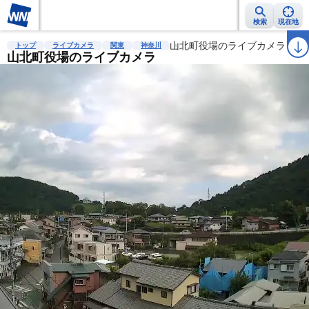
検索
現在地
雨雲レーダー
台風情報
地震情報
山北町役場のライブカメラ
警報・注意報
2週間天気
ラ
トップ
ライブカメラ
関東
神奈川
山北町役場のライブカメラ