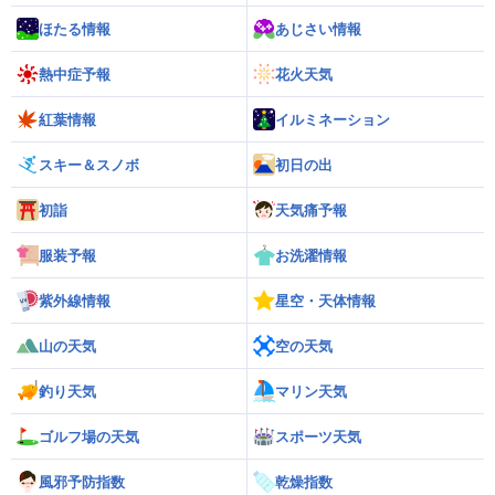
ほたる情報
あじさい情報
熱中症予報
花火天気
紅葉情報
イルミネーション
スキー＆スノボ
初日の出
初詣
天気痛予報
服装予報
お洗濯情報
紫外線情報
星空・天体情報
山の天気
空の天気
釣り天気
マリン天気
ゴルフ場の天気
スポーツ天気
風邪予防指数
乾燥指数