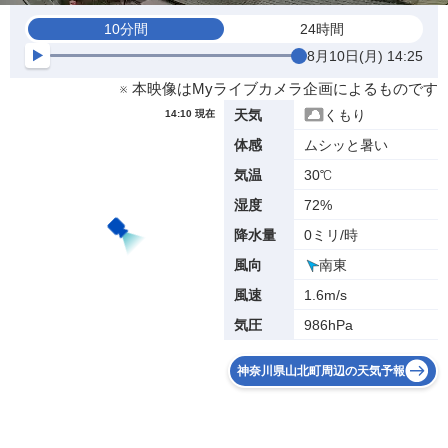
10分間
24時間
8月10日(月) 14:25
※ 本映像はMyライブカメラ企画によるものです
くもり
天気
14:10 現在
ムシッと暑い
体感
30℃
気温
72%
湿度
0ミリ/時
降水量
南東
風向
1.6m/s
風速
986hPa
気圧
神奈川県山北町周辺の天気予報