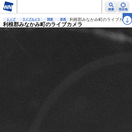
検索
現在地
雨雲レーダー
台風情報
地震情報
利根郡みなかみ町のライブカメラ
警報・注意報
2週間天気
ラ
トップ
ライブカメラ
関東
群馬
利根郡みなかみ町のライブカメラ