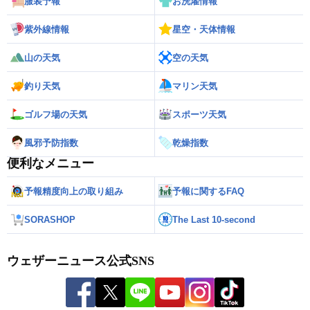
服装予報
お洗濯情報
紫外線情報
星空・天体情報
山の天気
空の天気
釣り天気
マリン天気
ゴルフ場の天気
スポーツ天気
風邪予防指数
乾燥指数
便利なメニュー
予報精度向上の取り組み
予報に関するFAQ
SORASHOP
The Last 10-second
ウェザーニュース公式SNS