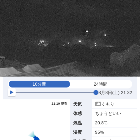
10分間
24時間
8月8日(土) 21:32
くもり
天気
21:10 現在
ちょうどいい
体感
20.8℃
気温
95%
湿度