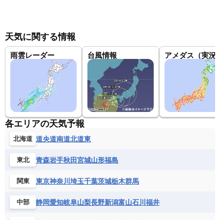
天気に関する情報
雨雲レーダー
台風情報
アメダス（実況
各エリアの天気予報
道央
道南
道北
道東
北海道
青森
岩手
秋田
宮城
山形
福島
東北
東京
神奈川
埼玉
千葉
茨城
栃木
群馬
関東
静岡
愛知
岐阜
山梨
長野
新潟
富山
石川
福井
中部