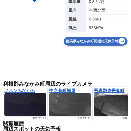
0ミリ/時
降水量
西北西
風向
0.8m/s
風速
936hPa
気圧
群馬県みなかみ町周辺の天気予報
利根郡みなかみ町周辺のライブカメラ
ノルンみなかみ
中之条町横尾
吾妻郡東吾妻町
8/8 21:31
8/8 21:31
8/8 2
閲覧履歴
周辺スポットの天気予報