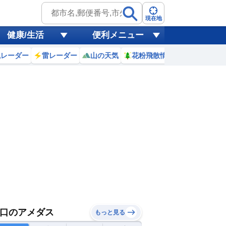
現在地
健康/生活
便利メニュー
風レーダー
雷レーダー
山の天気
花粉飛散情報
世界天気
口のアメダス
もっと見る