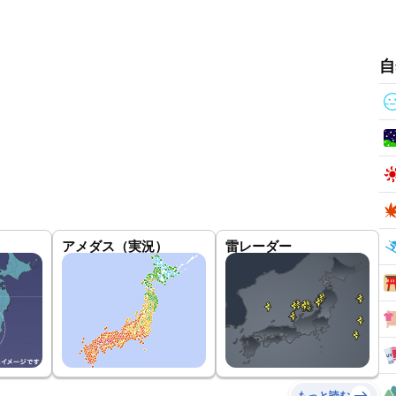
自
アメダス（実況）
雷レーダー
もっと読む