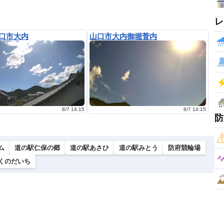
レ
口市大内
山口市大内御堀菅内
8/7 14:15
8/7 14:15
防
ム
道の駅仁保の郷
道の駅あさひ
道の駅みとう
防府競輪場
くのだいち