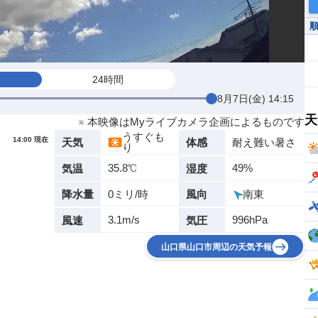
24時間
8月7日(金) 14:15
天
※ 本映像はMyライブカメラ企画によるものです
うすぐも
14:00 現在
耐え難い暑さ
天気
体感
り
35.8℃
49%
気温
湿度
0ミリ/時
南東
降水量
風向
3.1m/s
996hPa
風速
気圧
山口県山口市周辺の天気予報