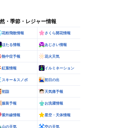
然・季節・レジャー情報
花粉飛散情報
さくら開花情報
ほたる情報
あじさい情報
熱中症予報
花火天気
紅葉情報
イルミネーション
スキー＆スノボ
初日の出
初詣
天気痛予報
服装予報
お洗濯情報
紫外線情報
星空・天体情報
山の天気
空の天気