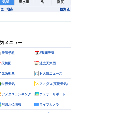
気温
降水量
風
湿度
順位
地点
観測値
気メニュー
天気予報
2週間天気
天気図
過去天気図
気象衛星
お天気ニュース
世界天気
アメダス(実況天気)
アメダスランキング
ウェザーリポート
河川水位情報
ライブカメラ