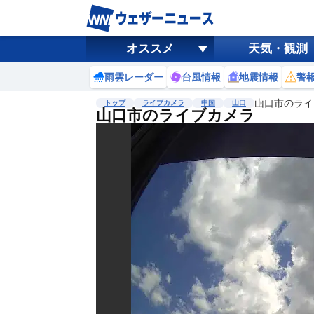
オススメ
天気・観測
雨雲レーダー
台風情報
地震情報
警
山口市のライ
トップ
ライブカメラ
中国
山口
山口市のライブカメラ