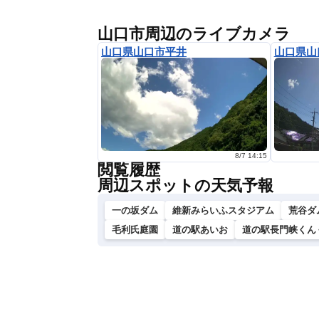
山口市周辺のライブカメラ
山口県山口市平井
山口県山
8/7 14:15
閲覧履歴
周辺スポットの天気予報
一の坂ダム
維新みらいふスタジアム
荒谷ダ
毛利氏庭園
道の駅あいお
道の駅長門峡くん