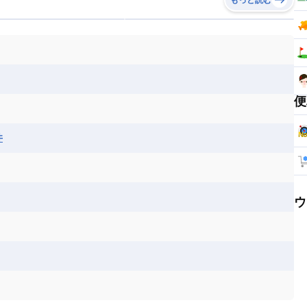
便
井
ウ