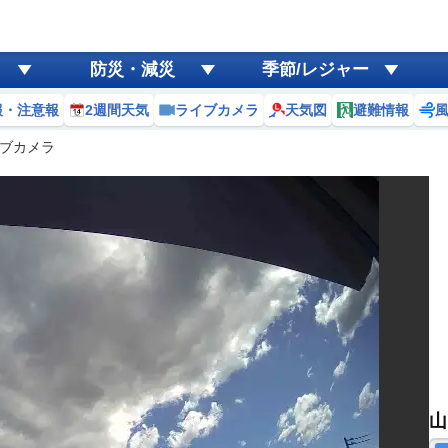
防災・減災
季節/レジャー
報・注意報
2週間天気
ライブカメラ
天気図
避難情報
ブカメラ
山