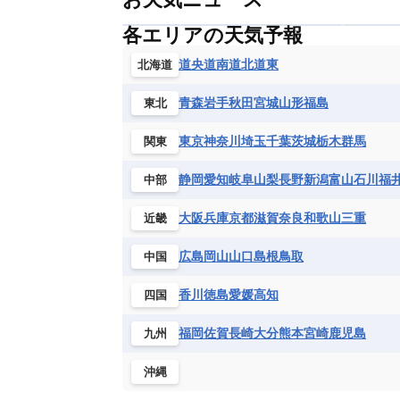
各エリアの天気予報
道央
道南
道北
道東
北海道
青森
岩手
秋田
宮城
山形
福島
東北
東京
神奈川
埼玉
千葉
茨城
栃木
群馬
関東
静岡
愛知
岐阜
山梨
長野
新潟
富山
石川
福
中部
大阪
兵庫
京都
滋賀
奈良
和歌山
三重
近畿
広島
岡山
山口
島根
鳥取
中国
香川
徳島
愛媛
高知
四国
福岡
佐賀
長崎
大分
熊本
宮崎
鹿児島
九州
沖縄