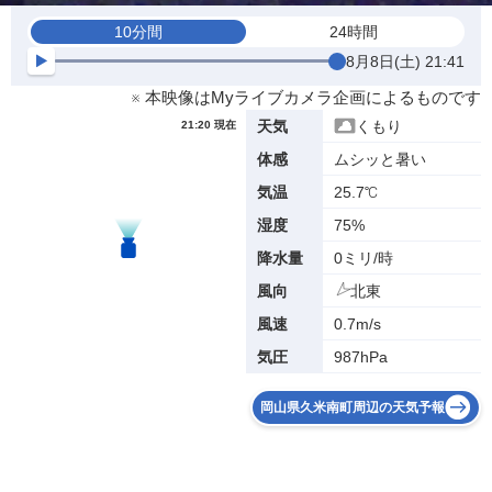
10分間
24時間
8月8日(土) 21:41
※ 本映像はMyライブカメラ企画によるものです
くもり
天気
21:20 現在
ムシッと暑い
体感
25.7℃
気温
75%
湿度
0ミリ/時
降水量
北東
風向
0.7m/s
風速
987hPa
気圧
岡山県久米南町周辺の天気予報