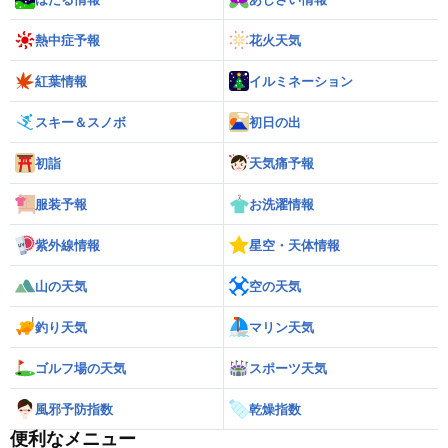
熱中症予報
花火天気
紅葉情報
イルミネーション
スキー＆スノボ
初日の出
初詣
天気痛予報
服装予報
お洗濯情報
紫外線情報
星空・天体情報
山の天気
空の天気
釣り天気
マリン天気
ゴルフ場の天気
スポーツ天気
風邪予防指数
乾燥指数
便利なメニュー