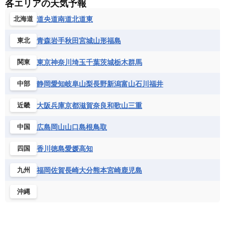
各エリアの天気予報
道央
道南
道北
道東
北海道
青森
岩手
秋田
宮城
山形
福島
東北
東京
神奈川
埼玉
千葉
茨城
栃木
群馬
関東
静岡
愛知
岐阜
山梨
長野
新潟
富山
石川
福井
中部
大阪
兵庫
京都
滋賀
奈良
和歌山
三重
近畿
広島
岡山
山口
島根
鳥取
中国
香川
徳島
愛媛
高知
四国
福岡
佐賀
長崎
大分
熊本
宮崎
鹿児島
九州
沖縄