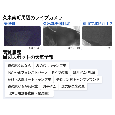
久米南町周辺のライブカメラ
美咲町
久米郡美咲町北
岡山市北
8/8 21:41
8/8 21:40
8/8 2
閲覧履歴
周辺スポットの天気予報
道の駅くめなん
みのむしキャンプ場
おかやまフォレストパーク ドイツの森
旭川ダム(岡山)
たけべの森オートキャンプ場
チロリン村キャンプグランド
道の駅かもがわ円城
河平ダム
道の駅久米の里
旧津山藩別邸庭園（衆楽園）