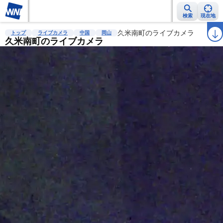
検索
現在地
雨雲レーダー
台風情報
地震情報
久米南町のライブカメラ
警報・注意報
2週間天気
ラ
トップ
ライブカメラ
中国
岡山
久米南町のライブカメラ