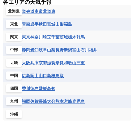
各エリアの天気予報
道央
道南
道北
道東
北海道
青森
岩手
秋田
宮城
山形
福島
東北
東京
神奈川
埼玉
千葉
茨城
栃木
群馬
関東
静岡
愛知
岐阜
山梨
長野
新潟
富山
石川
福井
中部
大阪
兵庫
京都
滋賀
奈良
和歌山
三重
近畿
広島
岡山
山口
島根
鳥取
中国
香川
徳島
愛媛
高知
四国
福岡
佐賀
長崎
大分
熊本
宮崎
鹿児島
九州
沖縄