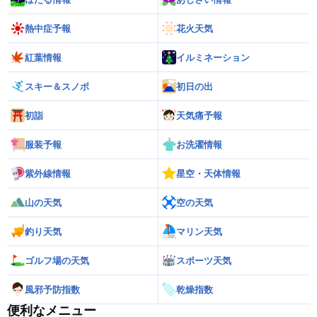
熱中症予報
花火天気
紅葉情報
イルミネーション
スキー＆スノボ
初日の出
初詣
天気痛予報
服装予報
お洗濯情報
紫外線情報
星空・天体情報
山の天気
空の天気
釣り天気
マリン天気
ゴルフ場の天気
スポーツ天気
風邪予防指数
乾燥指数
便利なメニュー