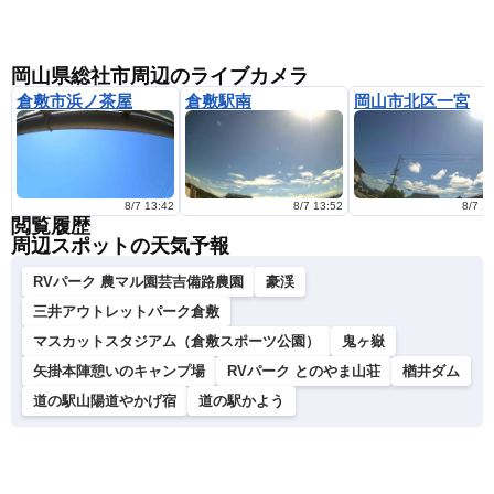
岡山県総社市周辺のライブカメラ
倉敷市浜ノ茶屋
倉敷駅南
岡山市北区一宮
8/7 13:42
8/7 13:52
8/7 1
閲覧履歴
周辺スポットの天気予報
RVパーク 農マル園芸吉備路農園
豪渓
三井アウトレットパーク倉敷
マスカットスタジアム（倉敷スポーツ公園）
鬼ヶ嶽
矢掛本陣憩いのキャンプ場
RVパーク とのやま山荘
楢井ダム
道の駅山陽道やかげ宿
道の駅かよう