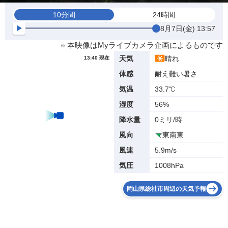
10分間
24時間
8月7日(金) 13:57
※ 本映像はMyライブカメラ企画によるものです
晴れ
天気
13:40 現在
耐え難い暑さ
体感
33.7℃
気温
56%
湿度
0ミリ/時
降水量
東南東
風向
5.9m/s
風速
1008hPa
気圧
岡山県総社市周辺の天気予報