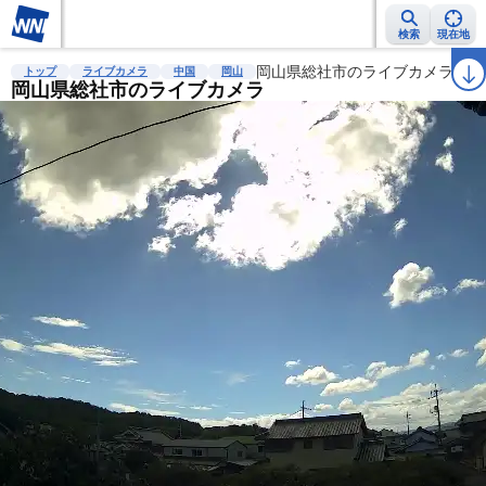
検索
現在地
雨雲レーダー
台風情報
地震情報
岡山県総社市のライブカメラ
警報・注意報
2週間天気
ラ
トップ
ライブカメラ
中国
岡山
岡山県総社市のライブカメラ