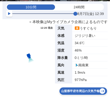
10分間
24時間
8月7日(金) 12:39
※ 本映像はMyライブカメラ企画によるものです
うすぐもり
天気
12:20 現在
ジリジリ暑い
体感
34.6℃
気温
46%
湿度
0ミリ/時
降水量
南南東
風向
1.9m/s
風速
977hPa
気圧
山梨県甲府市周辺の天気予報