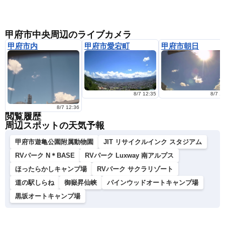
甲府市中央周辺のライブカメラ
甲府市内
甲府市愛宕町
甲府市朝日
8/7 12:35
8/7 1
8/7 12:36
閲覧履歴
周辺スポットの天気予報
甲府市遊亀公園附属動物園
JIT リサイクルインク スタジアム
RVパーク N＊BASE
RVパーク Luxway 南アルプス
ほったらかしキャンプ場
RVパーク サクラリゾート
道の駅しらね
御嶽昇仙峡
パインウッドオートキャンプ場
黒坂オートキャンプ場