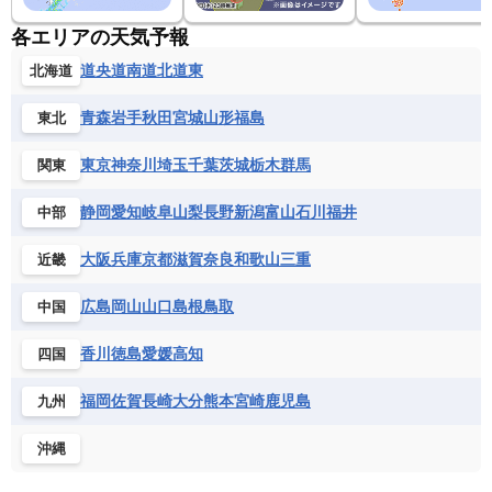
各エリアの天気予報
道央
道南
道北
道東
北海道
青森
岩手
秋田
宮城
山形
福島
東北
東京
神奈川
埼玉
千葉
茨城
栃木
群馬
関東
静岡
愛知
岐阜
山梨
長野
新潟
富山
石川
福井
中部
大阪
兵庫
京都
滋賀
奈良
和歌山
三重
近畿
広島
岡山
山口
島根
鳥取
中国
香川
徳島
愛媛
高知
四国
福岡
佐賀
長崎
大分
熊本
宮崎
鹿児島
九州
沖縄