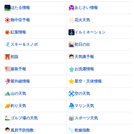
ほたる情報
あじさい情報
熱中症予報
花火天気
紅葉情報
イルミネーション
スキー＆スノボ
初日の出
初詣
天気痛予報
服装予報
お洗濯情報
紫外線情報
星空・天体情報
山の天気
空の天気
釣り天気
マリン天気
ゴルフ場の天気
スポーツ天気
風邪予防指数
乾燥指数