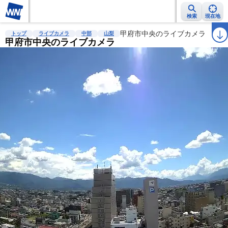
検索
現在地
雨雲レーダー
台風情報
地震情報
甲府市中央のライブカメラ
警報・注意報
2週間天気
ラ
トップ
ライブカメラ
中部
山梨
甲府市中央のライブカメラ