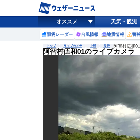
オススメ
天気・観測
雨雲レーダー
台風情報
地震情報
警
阿智村伍和0
トップ
ライブカメラ
中部
長野
阿智村伍和01のライブカメラ