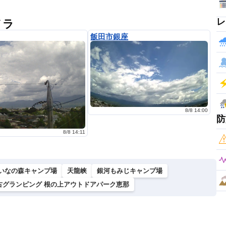
レ
メラ
飯田市銀座
8/8 14:00
防
8/8 14:11
いなの森キャンプ場
天龍峡
銀河もみじキャンプ場
古グランピング 根の上アウトドアパーク恵那