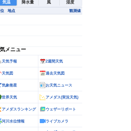
気温
降水量
風
湿度
順位
地点
観測値
気メニュー
天気予報
2週間天気
天気図
過去天気図
気象衛星
お天気ニュース
世界天気
アメダス(実況天気)
アメダスランキング
ウェザーリポート
河川水位情報
ライブカメラ