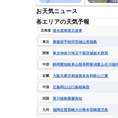
お天気ニュース
各エリアの天気予報
道央
道南
道北
道東
北海道
青森
岩手
秋田
宮城
山形
福島
東北
東京
神奈川
埼玉
千葉
茨城
栃木
群馬
関東
静岡
愛知
岐阜
山梨
長野
新潟
富山
石川
福
中部
大阪
兵庫
京都
滋賀
奈良
和歌山
三重
近畿
広島
岡山
山口
島根
鳥取
中国
香川
徳島
愛媛
高知
四国
福岡
佐賀
長崎
大分
熊本
宮崎
鹿児島
九州