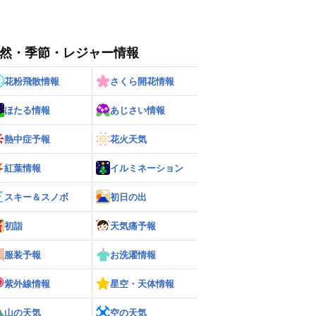
然・季節・レジャー情報
花粉飛散情報
さくら開花情報
ほたる情報
あじさい情報
熱中症予報
花火天気
紅葉情報
イルミネーション
スキー＆スノボ
初日の出
初詣
天気痛予報
服装予報
お洗濯情報
紫外線情報
星空・天体情報
山の天気
空の天気