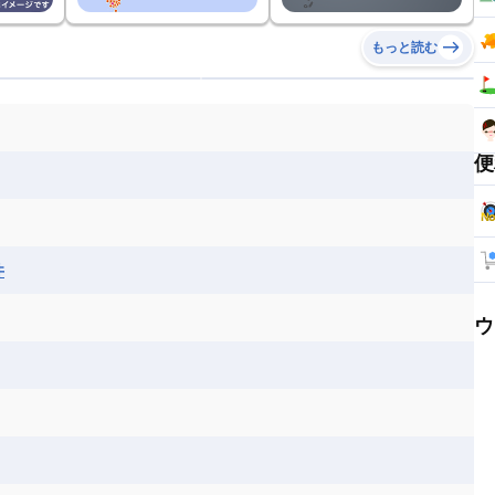
もっと読む
便
井
ウ