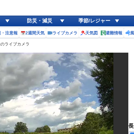
防災・減災
季節/レジャー
報・注意報
2週間天気
ライブカメラ
天気図
避難情報
1のライブカメラ
長