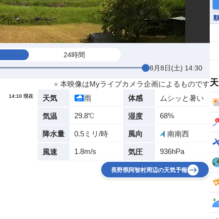
24時間
8月8日(土) 14:30
天
※ 本映像はMyライブカメラ企画によるものです
14:10 現在
雨
ムシッと暑い
天気
体感
29.8℃
68%
気温
湿度
0.5ミリ/時
南南西
降水量
風向
1.8m/s
936hPa
風速
気圧
長野県阿智村周辺の天気予報