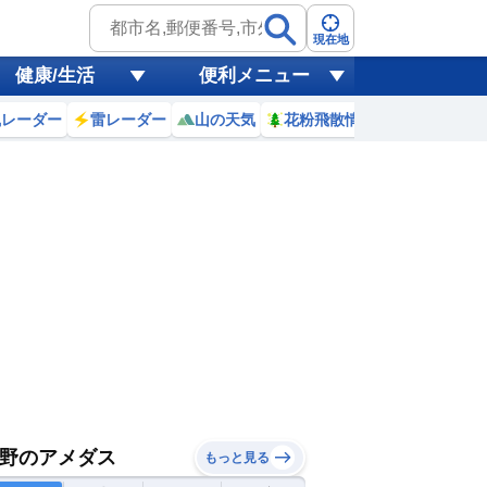
現在地
健康/生活
便利メニュー
風レーダー
雷レーダー
山の天気
花粉飛散情報
世界天気
野のアメダス
もっと見る