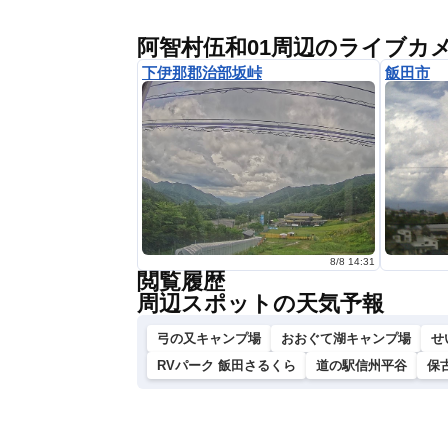
阿智村伍和01周辺のライブカ
下伊那郡治部坂峠
飯田市
8/8 14:31
閲覧履歴
周辺スポットの天気予報
弓の又キャンプ場
おおぐて湖キャンプ場
せ
RVパーク 飯田さるくら
道の駅信州平谷
保