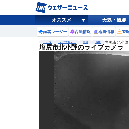
オススメ
天気・観測
雨雲レーダー
台風情報
地震情報
警
塩尻市北小野
トップ
ライブカメラ
中部
長野
塩尻市北小野のライブカメラ