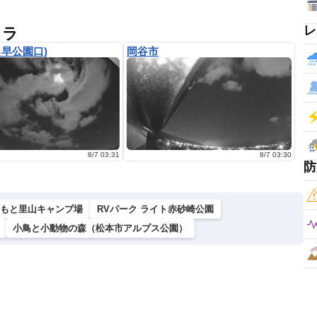
レ
メラ
出早公園口)
岡谷市
8/7 03:31
8/7 03:30
防
もと里山キャンプ場
RVパーク ライト赤砂崎公園
小鳥と小動物の森（松本市アルプス公園）