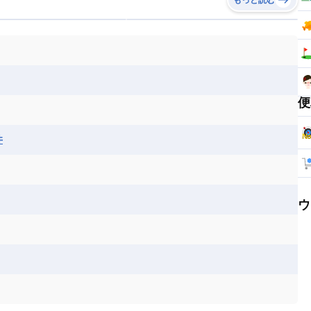
便
井
ウ