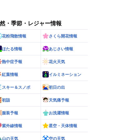
然・季節・レジャー情報
花粉飛散情報
さくら開花情報
ほたる情報
あじさい情報
熱中症予報
花火天気
紅葉情報
イルミネーション
スキー＆スノボ
初日の出
初詣
天気痛予報
服装予報
お洗濯情報
紫外線情報
星空・天体情報
山の天気
空の天気