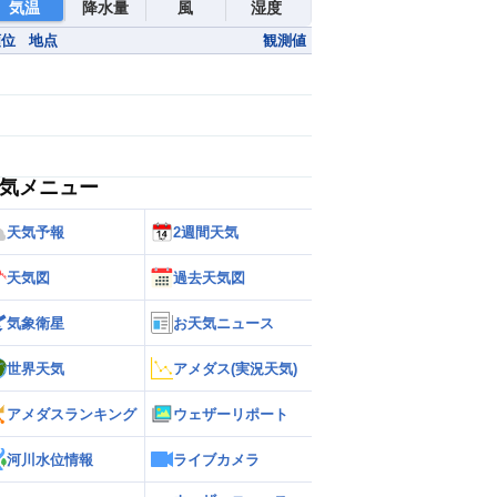
気温
降水量
風
湿度
順位
地点
観測値
気メニュー
天気予報
2週間天気
天気図
過去天気図
気象衛星
お天気ニュース
世界天気
アメダス(実況天気)
アメダスランキング
ウェザーリポート
河川水位情報
ライブカメラ