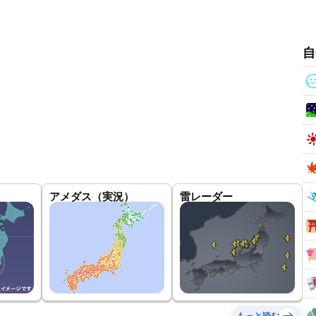
自
アメダス（実況）
雷レーダー
もっと読む