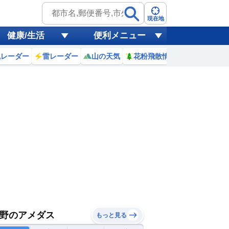
現在地
健康/生活
便利メニュー
風レーダー
雷レーダー
山の天気
花粉飛散情報
世界天気
野のアメダス
もっと見る