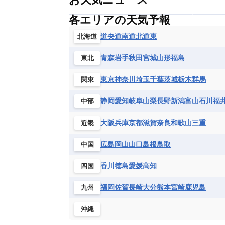
各エリアの天気予報
道央
道南
道北
道東
北海道
青森
岩手
秋田
宮城
山形
福島
東北
東京
神奈川
埼玉
千葉
茨城
栃木
群馬
関東
静岡
愛知
岐阜
山梨
長野
新潟
富山
石川
福
中部
大阪
兵庫
京都
滋賀
奈良
和歌山
三重
近畿
広島
岡山
山口
島根
鳥取
中国
香川
徳島
愛媛
高知
四国
福岡
佐賀
長崎
大分
熊本
宮崎
鹿児島
九州
沖縄