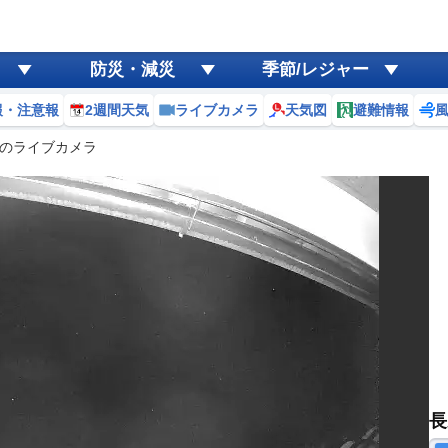
防災・減災
季節/レジャー
報・注意報
2週間天気
ライブカメラ
天気図
避難情報
のライブカメラ
長