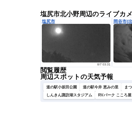
塩尻市北小野周辺のライブカ
塩尻市
岡谷市(
8/7 03:31
閲覧履歴
周辺スポットの天気予報
道の駅小坂田公園
道の駅今井 恵みの里
まつ
しんきん諏訪湖スタジアム
RVパーク こころ屋