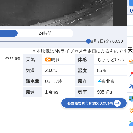
24時間
8月7日(金) 03:30
天
※ 本映像はMyライブカメラ企画によるものです
03:10 現在
晴れ
ちょうどいい
天気
体感
20.6℃
85%
気温
湿度
0ミリ/時
東北東
降水量
風向
1.4m/s
905hPa
風速
気圧
長野県塩尻市周辺の天気予報