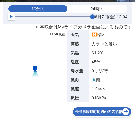
10分間
24時間
8月7日(金) 12:04
※ 本映像はMyライブカメラ企画によるものです
晴れ
天気
11:50 現在
カラッと暑い
体感
31.2℃
気温
45%
湿度
0ミリ/時
降水量
南
風向
1.6m/s
風速
916hPa
気圧
長野県辰野町周辺の天気予報