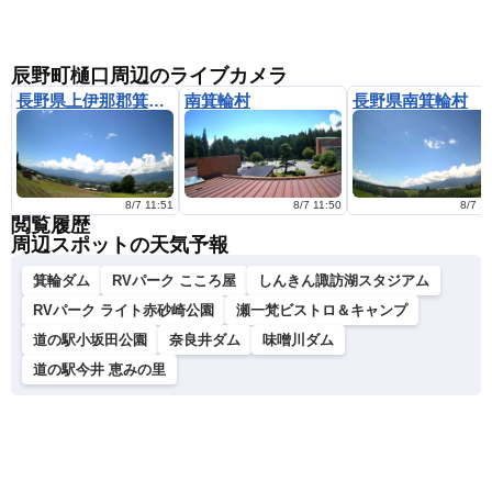
辰野町樋口周辺のライブカメラ
長野県上伊那郡箕輪町
南箕輪村
長野県南箕輪村
8/7 11:51
8/7 11:50
8/7 1
閲覧履歴
周辺スポットの天気予報
箕輪ダム
RVパーク こころ屋
しんきん諏訪湖スタジアム
RVパーク ライト赤砂崎公園
瀬一梵ビストロ＆キャンプ
道の駅小坂田公園
奈良井ダム
味噌川ダム
道の駅今井 恵みの里