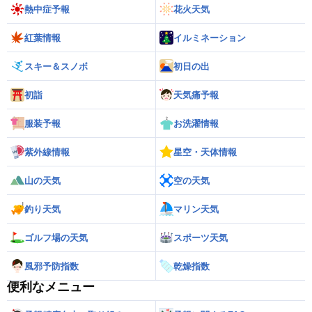
熱中症予報
花火天気
紅葉情報
イルミネーション
スキー＆スノボ
初日の出
初詣
天気痛予報
服装予報
お洗濯情報
紫外線情報
星空・天体情報
山の天気
空の天気
釣り天気
マリン天気
ゴルフ場の天気
スポーツ天気
風邪予防指数
乾燥指数
便利なメニュー