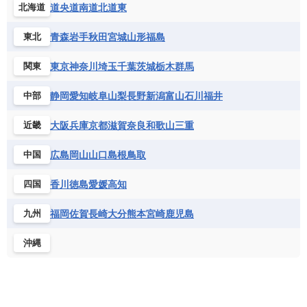
道央
道南
道北
道東
北海道
青森
岩手
秋田
宮城
山形
福島
東北
東京
神奈川
埼玉
千葉
茨城
栃木
群馬
関東
静岡
愛知
岐阜
山梨
長野
新潟
富山
石川
福井
中部
大阪
兵庫
京都
滋賀
奈良
和歌山
三重
近畿
広島
岡山
山口
島根
鳥取
中国
香川
徳島
愛媛
高知
四国
福岡
佐賀
長崎
大分
熊本
宮崎
鹿児島
九州
沖縄