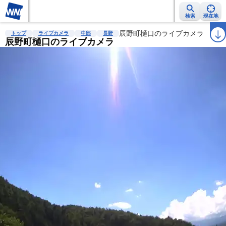
検索
現在地
雨雲レーダー
台風情報
地震情報
辰野町樋口のライブカメラ
警報・注意報
2週間天気
ラ
トップ
ライブカメラ
中部
長野
辰野町樋口のライブカメラ