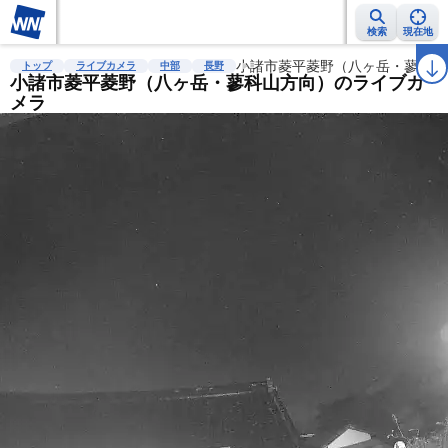
検索
現在地
雨雲レーダー
台風情報
地震情報
小諸市菱平菱野（八ヶ岳・蓼科山
警報・注意報
2週間天気
ラ
トップ
ライブカメラ
中部
長野
小諸市菱平菱野（八ヶ岳・蓼科山方向）のライブカ
メラ