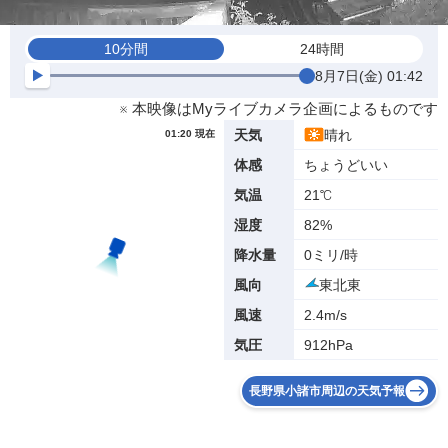
10分間
24時間
8月7日(金) 01:42
※ 本映像はMyライブカメラ企画によるものです
晴れ
天気
01:20 現在
ちょうどいい
体感
21℃
気温
82%
湿度
0ミリ/時
降水量
東北東
風向
2.4m/s
風速
912hPa
気圧
長野県小諸市周辺の天気予報