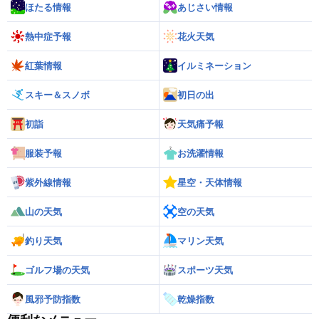
ほたる情報
あじさい情報
熱中症予報
花火天気
紅葉情報
イルミネーション
スキー＆スノボ
初日の出
初詣
天気痛予報
服装予報
お洗濯情報
紫外線情報
星空・天体情報
山の天気
空の天気
釣り天気
マリン天気
ゴルフ場の天気
スポーツ天気
風邪予防指数
乾燥指数