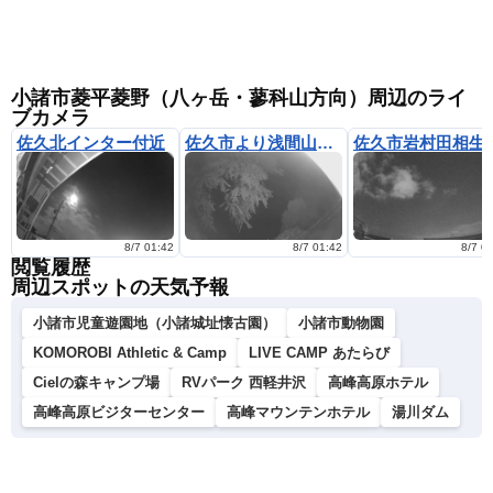
小諸市菱平菱野（八ヶ岳・蓼科山方向）周辺のライ
ブカメラ
佐久北インター付近
佐久市より浅間山遠望
佐久市岩村田相生
8/7 01:42
8/7 01:42
8/7 0
閲覧履歴
周辺スポットの天気予報
小諸市児童遊園地（小諸城址懐古園）
小諸市動物園
KOMOROBI Athletic & Camp
LIVE CAMP あたらび
Cielの森キャンプ場
RVパーク 西軽井沢
高峰高原ホテル
高峰高原ビジターセンター
高峰マウンテンホテル
湯川ダム