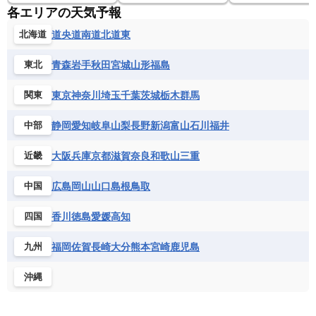
各エリアの天気予報
道央
道南
道北
道東
北海道
青森
岩手
秋田
宮城
山形
福島
東北
東京
神奈川
埼玉
千葉
茨城
栃木
群馬
関東
静岡
愛知
岐阜
山梨
長野
新潟
富山
石川
福井
中部
大阪
兵庫
京都
滋賀
奈良
和歌山
三重
近畿
広島
岡山
山口
島根
鳥取
中国
香川
徳島
愛媛
高知
四国
福岡
佐賀
長崎
大分
熊本
宮崎
鹿児島
九州
沖縄