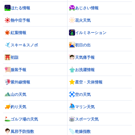
ほたる情報
あじさい情報
熱中症予報
花火天気
紅葉情報
イルミネーション
スキー＆スノボ
初日の出
初詣
天気痛予報
服装予報
お洗濯情報
紫外線情報
星空・天体情報
山の天気
空の天気
釣り天気
マリン天気
ゴルフ場の天気
スポーツ天気
風邪予防指数
乾燥指数