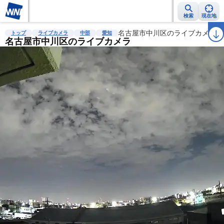
検索
現在地
雨雲レーダー
台風情報
地震情報
名古屋市中川区のライブカメラ
警報・注意報
2週間天気
ラ
トップ
ライブカメラ
中部
愛知
名古屋市中川区のライブカメラ