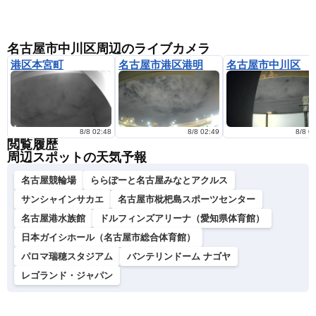
名古屋市中川区周辺のライブカメラ
港区本宮町
名古屋市港区港明
名古屋市中川区
8/8 02:48
8/8 02:49
8/8 0
閲覧履歴
周辺スポットの天気予報
名古屋競輪場
ららぽーと名古屋みなとアクルス
サンシャインサカエ
名古屋市枇杷島スポーツセンター
名古屋港水族館
ドルフィンズアリーナ（愛知県体育館）
日本ガイシホール（名古屋市総合体育館）
パロマ瑞穂スタジアム
バンテリンドーム ナゴヤ
レゴランド・ジャパン