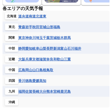
各エリアの天気予報
道央
道南
道北
道東
北海道
青森
岩手
秋田
宮城
山形
福島
東北
東京
神奈川
埼玉
千葉
茨城
栃木
群馬
関東
静岡
愛知
岐阜
山梨
長野
新潟
富山
石川
福井
中部
大阪
兵庫
京都
滋賀
奈良
和歌山
三重
近畿
広島
岡山
山口
島根
鳥取
中国
香川
徳島
愛媛
高知
四国
福岡
佐賀
長崎
大分
熊本
宮崎
鹿児島
九州
沖縄