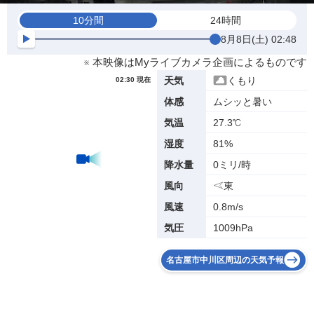
10分間
24時間
8月8日(土) 02:48
※ 本映像はMyライブカメラ企画によるものです
くもり
天気
02:30 現在
ムシッと暑い
体感
27.3℃
気温
81%
湿度
0ミリ/時
降水量
東
風向
0.8m/s
風速
1009hPa
気圧
名古屋市中川区周辺の天気予報