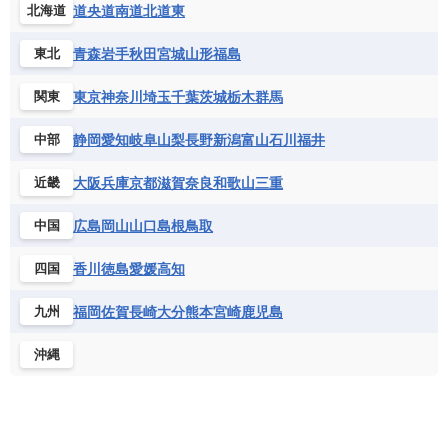
道央
道南
道北
道東
北海道
青森
岩手
秋田
宮城
山形
福島
東北
東京
神奈川
埼玉
千葉
茨城
栃木
群馬
関東
静岡
愛知
岐阜
山梨
長野
新潟
富山
石川
福井
中部
大阪
兵庫
京都
滋賀
奈良
和歌山
三重
近畿
広島
岡山
山口
島根
鳥取
中国
香川
徳島
愛媛
高知
四国
福岡
佐賀
長崎
大分
熊本
宮崎
鹿児島
九州
沖縄