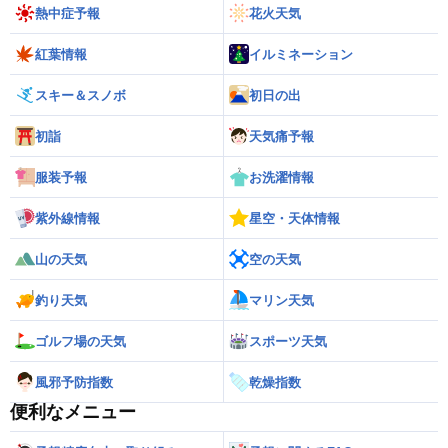
熱中症予報
花火天気
紅葉情報
イルミネーション
スキー＆スノボ
初日の出
初詣
天気痛予報
服装予報
お洗濯情報
紫外線情報
星空・天体情報
山の天気
空の天気
釣り天気
マリン天気
ゴルフ場の天気
スポーツ天気
風邪予防指数
乾燥指数
便利なメニュー