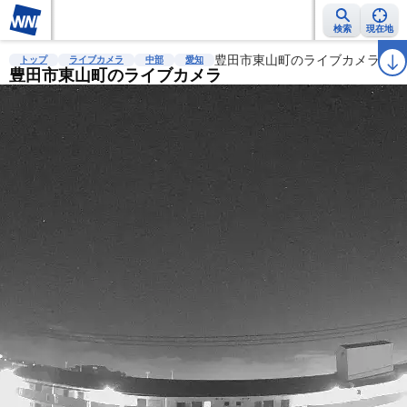
検索
現在地
雨雲レーダー
台風情報
地震情報
豊田市東山町のライブカメラ
警報・注意報
2週間天気
ラ
トップ
ライブカメラ
中部
愛知
豊田市東山町のライブカメラ