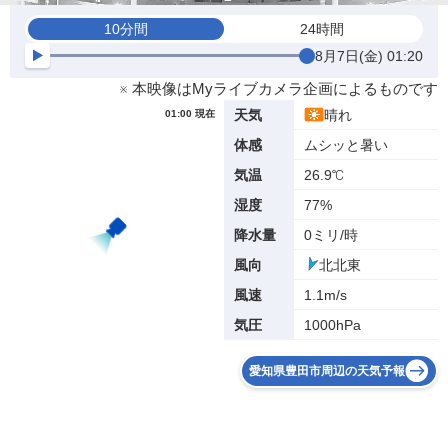
10分間
24時間
8月7日(金) 01:20
※ 本映像はMyライブカメラ企画によるものです
晴れ
天気
01:00 現在
ムシッと暑い
体感
26.9℃
気温
77%
湿度
0ミリ/時
降水量
北北東
風向
1.1m/s
風速
1000hPa
気圧
愛知県豊田市周辺の天気予報