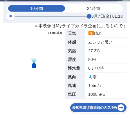
10分間
24時間
8月7日(金) 01:18
※ 本映像はMyライブカメラ企画によるものです
晴れ
天気
01:00 現在
ムシッと暑い
体感
27.3℃
気温
80%
湿度
0ミリ/時
降水量
南
風向
1.4m/s
風速
1008hPa
気圧
愛知県清須市周辺の天気予報