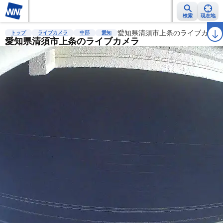
検索
現在地
雨雲レーダー
台風情報
地震情報
愛知県清須市上条のライブカメラ
警報・注意報
2週間天気
ラ
トップ
ライブカメラ
中部
愛知
愛知県清須市上条のライブカメラ