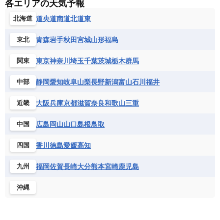
各エリアの天気予報
道央
道南
道北
道東
北海道
青森
岩手
秋田
宮城
山形
福島
東北
東京
神奈川
埼玉
千葉
茨城
栃木
群馬
関東
静岡
愛知
岐阜
山梨
長野
新潟
富山
石川
福井
中部
大阪
兵庫
京都
滋賀
奈良
和歌山
三重
近畿
広島
岡山
山口
島根
鳥取
中国
香川
徳島
愛媛
高知
四国
福岡
佐賀
長崎
大分
熊本
宮崎
鹿児島
九州
沖縄