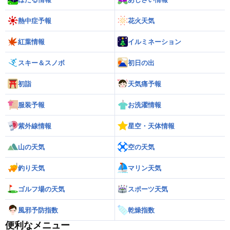
熱中症予報
花火天気
紅葉情報
イルミネーション
スキー＆スノボ
初日の出
初詣
天気痛予報
服装予報
お洗濯情報
紫外線情報
星空・天体情報
山の天気
空の天気
釣り天気
マリン天気
ゴルフ場の天気
スポーツ天気
風邪予防指数
乾燥指数
便利なメニュー