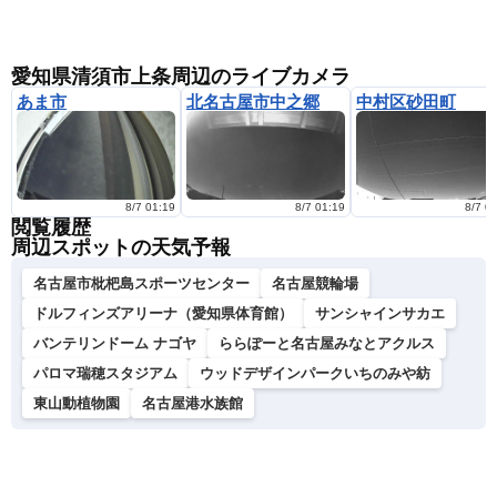
愛知県清須市上条周辺のライブカメラ
あま市
北名古屋市中之郷
中村区砂田町
8/7 01:19
8/7 01:19
8/7 0
閲覧履歴
周辺スポットの天気予報
名古屋市枇杷島スポーツセンター
名古屋競輪場
ドルフィンズアリーナ（愛知県体育館）
サンシャインサカエ
バンテリンドーム ナゴヤ
ららぽーと名古屋みなとアクルス
パロマ瑞穂スタジアム
ウッドデザインパークいちのみや紡
東山動植物園
名古屋港水族館