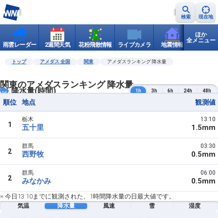
検索
現在地
ほか
全メニュー
雨雲レーダー
2週間天気
花粉飛散情報
ライブカメラ
地震情報
世界天
トップ
アメダス 全国
関東
アメダスランキング 降水量
関東のアメダスランキング 降水量
降水量(時間)
1h
3h
6h
24h
48h
順位
地点
観測値
栃木
13:10
1
五十里
1.5mm
群馬
03:30
2
西野牧
0.5mm
群馬
06:00
2
みなかみ
0.5mm
※ 今日13:10までに観測された、1時間降水量の日最大値です。
気温
降水量
風速
雪
湿度