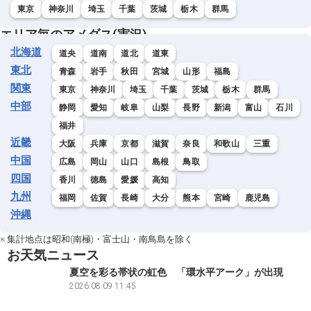
東京
神奈川
埼玉
千葉
茨城
栃木
群馬
エリア毎のアメダス(実況)
北海道
道央
道南
道北
道東
東北
青森
岩手
秋田
宮城
山形
福島
関東
東京
神奈川
埼玉
千葉
茨城
栃木
群馬
中部
静岡
愛知
岐阜
山梨
長野
新潟
富山
石川
福井
近畿
大阪
兵庫
京都
滋賀
奈良
和歌山
三重
中国
広島
岡山
山口
島根
鳥取
四国
香川
徳島
愛媛
高知
九州
福岡
佐賀
長崎
大分
熊本
宮崎
鹿児島
沖縄
※ 集計地点は昭和(南極)・富士山・南鳥島を除く
お天気ニュース
夏空を彩る帯状の虹色 「環水平アーク」が出現
2026.08.09 11:45