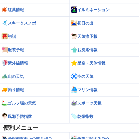
紅葉情報
イルミネーション
スキー＆スノボ
初日の出
初詣
天気痛予報
服装予報
お洗濯情報
紫外線情報
星空・天体情報
山の天気
空の天気
釣り情報
マリン情報
ゴルフ場の天気
スポーツ天気
風邪予防指数
乾燥指数
便利メニュー
予報精度向上の取り組み
予報に関するFAQ