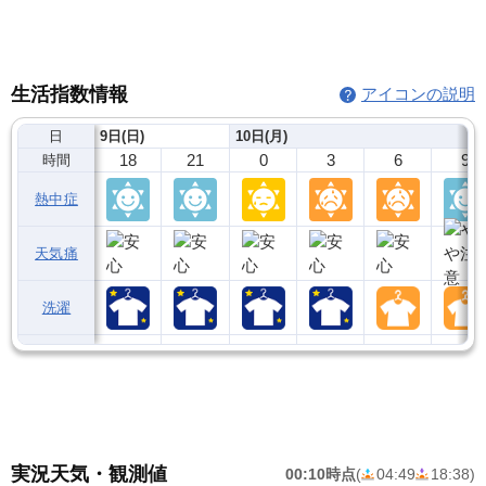
生活指数情報
アイコンの説明
日
9日(日)
10日(月)
18
21
0
3
6
9
時間
熱中症
天気痛
洗濯
実況天気・観測値
00:10時点
(
04:49
18:38
)