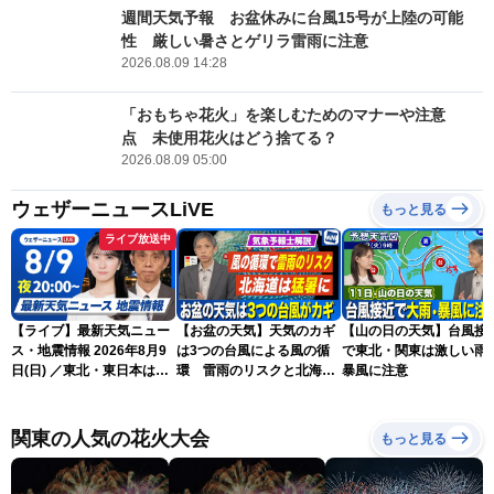
週間天気予報 お盆休みに台風15号が上陸の可能
性 厳しい暑さとゲリラ雷雨に注意
2026.08.09 14:28
「おもちゃ花火」を楽しむためのマナーや注意
点 未使用花火はどう捨てる？
2026.08.09 05:00
ウェザーニュースLiVE
もっと見る
ライブ放送中
【ライブ】最新天気ニュー
【お盆の天気】天気のカギ
【山の日の天気】台風接
ス・地震情報 2026年8月9
は3つの台風による風の循
で東北・関東は激しい雨
日(日) ／東北・東日本は急
環 雷雨のリスクと北海道
暴風に注意
な雷雨に注意〈ウェザーニ
は猛暑に
ュースLiVEムーン・駒木結
衣／芳野達郎〉
関東の人気の花火大会
もっと見る