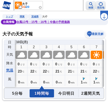
大子
31
/
20
検索
現在地
雨雲レーダー
台風情報
地震情報
警報・注意報
2週間天気
ラ
大子
トップ
関東
茨城県
台風情報
台風13号・15号・16号｜今後の予想進路
大子の天気予報
最新見解
日
)
10日(月)
0
1
2
3
4
5
6
7
時
天気
降水
0
0
0
0
0
0
0
0
0
ミリ
ミリ
ミリ
ミリ
ミリ
ミリ
ミリ
ミリ
気温
23
23
22
22
21
21
21
22
2
℃
℃
℃
℃
℃
℃
℃
℃
風
0
0
0
0
0
0
1
1
1
m/s
m/s
m/s
m/s
m/s
m/s
m/s
m/s
5分毎
1時間毎
今日明日
2週間天気