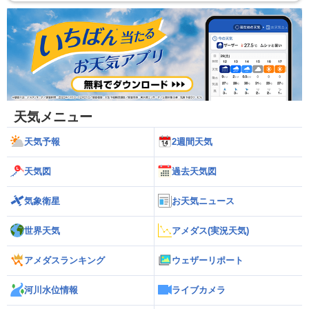
天気メニュー
天気予報
2週間天気
天気図
過去天気図
気象衛星
お天気ニュース
世界天気
アメダス(実況天気)
アメダスランキング
ウェザーリポート
河川水位情報
ライブカメラ