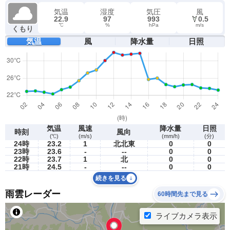
気温
湿度
気圧
風
22.9
97
993
0.5
℃
%
hPa
m/s
くもり
気温
風
降水量
日照
気温
風速
降水量
日照
時刻
風向
(℃)
(m/s)
(mm/h)
(分)
24時
23.2
1
北北東
0
0
23時
23.6
-
--
0
0
22時
23.7
1
北
0
0
21時
24.5
-
--
0
0
続きを見る
雨雲レーダー
60時間先まで見る