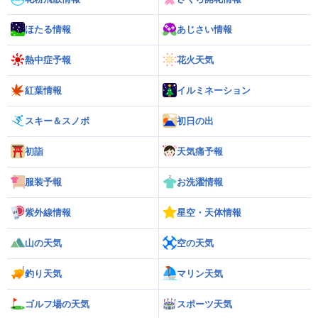
ほたる情報
あじさい情報
熱中症予報
花火天気
紅葉情報
イルミネーション
スキー＆スノボ
初日の出
初詣
天気痛予報
服装予報
お洗濯情報
紫外線情報
星空・天体情報
山の天気
空の天気
釣り天気
マリン天気
ゴルフ場の天気
スポーツ天気