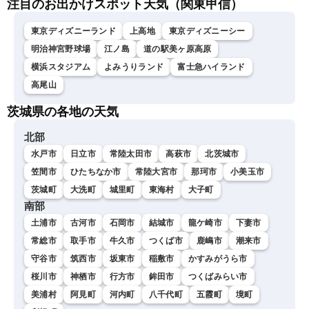
注目のお出かけスポット天気（関東甲信）
東京ディズニーランド
上高地
東京ディズニーシー
明治神宮野球場
江ノ島
道の駅美ヶ原高原
横浜スタジアム
よみうりランド
富士急ハイランド
高尾山
茨城県の各地の天気
北部
水戸市
日立市
常陸太田市
高萩市
北茨城市
笠間市
ひたちなか市
常陸大宮市
那珂市
小美玉市
茨城町
大洗町
城里町
東海村
大子町
南部
土浦市
古河市
石岡市
結城市
龍ケ崎市
下妻市
常総市
取手市
牛久市
つくば市
鹿嶋市
潮来市
守谷市
筑西市
坂東市
稲敷市
かすみがうら市
桜川市
神栖市
行方市
鉾田市
つくばみらい市
美浦村
阿見町
河内町
八千代町
五霞町
境町