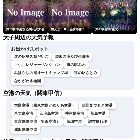
第59回常総きぬ川花火大会
燃えよ！商工会青年部！！第23回こうのす花火大会
第41回調布花火
大子周辺の天気予報
お出かけスポット
道の駅奥久慈だいご
袋田の滝及び生瀬滝
上小川レジャーペンション
道の駅みわ
みはらしの湯オートキャンプ場
道の駅さとみ
なかがわ水遊園
空港の天気（関東甲信）
大島空港（東京大島かめりあ空港）
信州まつもと空港
八丈島空港
三宅島空港
神津島空港
新島空港
東京国際空港（羽田空港）
茨城空港
調布飛行場
成田国際空港