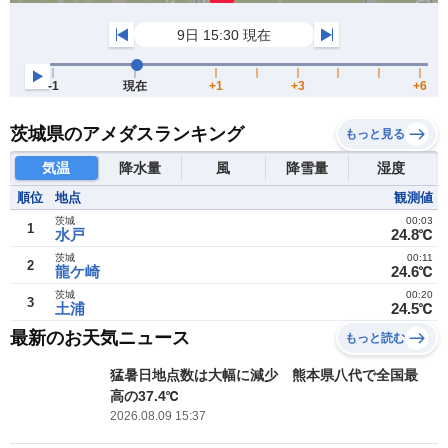
茨城県のアメダスランキング
もっと見る
気温
降水量
風
降雪量
湿度
順位
地点
観測値
茨城
00:03
1
水戸
24.8℃
茨城
00:11
2
龍ケ崎
24.6℃
茨城
00:20
3
土浦
24.5℃
最新のお天気ニュース
もっと読む
猛暑日地点数は大幅に減少 熊本県八代で全国最
高の37.4℃
2026.08.09 15:37