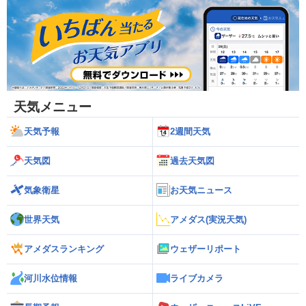
天気メニュー
天気予報
2週間天気
天気図
過去天気図
気象衛星
お天気ニュース
世界天気
アメダス(実況天気)
アメダスランキング
ウェザーリポート
河川水位情報
ライブカメラ