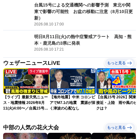
台風15号による交通機関への影響予測 東北や関
東で影響の可能性 お盆の移動に注意（8月10日更
新）
2026.08.10 17:00
明日8月11日(火)の熱中症警戒アラート 高知・熊
本・鹿児島の3県に発表
2026.08.10 17:21
ウェザーニュースLiVE
もっと見る
ライブ放送中
【ライブ】最新天気ニュー
【海外地震】中米 コロンビ
【台風15号 2026】関東
ス・地震情報 2026年8月
アでM7.1の地震 震源が深
接近・上陸 雨や風のピ
11(火)4:00〜／台風15号が
く津波の心配なし
クは？
関東に上陸のおそれ〈ウェ
ザーニュースLiVEモーニン
グ・福吉貴文〉／H3ロケッ
中部の人気の花火大会
もっと見る
ト「みちびき7号機」の打
上げ