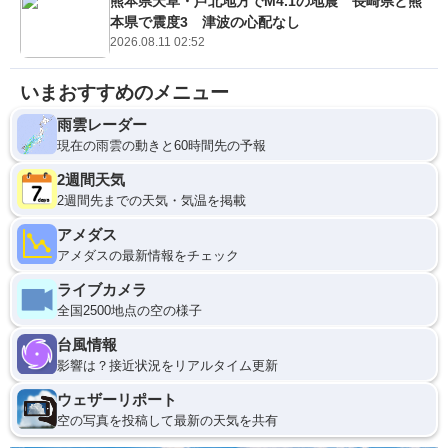
熊本県天草・芦北地方でM4.1の地震 長崎県と熊
本県で震度3 津波の心配なし
2026.08.11 02:52
いまおすすめのメニュー
雨雲レーダー
現在の雨雲の動きと60時間先の予報
2週間天気
2週間先までの天気・気温を掲載
アメダス
アメダスの最新情報をチェック
ライブカメラ
全国2500地点の空の様子
台風情報
影響は？接近状況をリアルタイム更新
ウェザーリポート
空の写真を投稿して最新の天気を共有