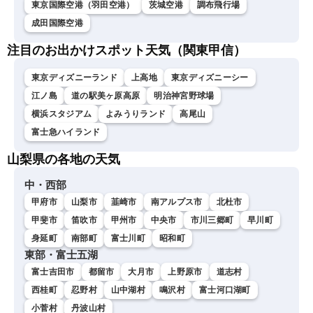
東京国際空港（羽田空港）
茨城空港
調布飛行場
成田国際空港
注目のお出かけスポット天気（関東甲信）
東京ディズニーランド
上高地
東京ディズニーシー
江ノ島
道の駅美ヶ原高原
明治神宮野球場
横浜スタジアム
よみうりランド
高尾山
富士急ハイランド
山梨県の各地の天気
中・西部
甲府市
山梨市
韮崎市
南アルプス市
北杜市
甲斐市
笛吹市
甲州市
中央市
市川三郷町
早川町
身延町
南部町
富士川町
昭和町
東部・富士五湖
富士吉田市
都留市
大月市
上野原市
道志村
西桂町
忍野村
山中湖村
鳴沢村
富士河口湖町
小菅村
丹波山村