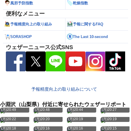
風邪予防指数
乾燥指数
便利なメニュー
予報精度向上の取り組み
予報に関するFAQ
SORASHOP
The Last 10-second
ウェザーニュース公式SNS
予報精度向上の取り組みについて
小淵沢（山梨県）付近に寄せられたウェザーリポート
8月10日
8月10日
8月10日
8月10日
(月)20:49
(月)20:48
(月)20:44
(月)20:27
8月10日
8月10日
8月10日
8月10日
(月)20:22
(月)20:20
(月)20:19
(月)20:19
8月10日
8月10日
8月10日
8月10日
(月)20:18
(月)20:16
(月)20:16
(月)20:15