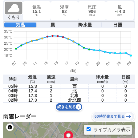
気温
湿度
気圧
風
15.1
82
906
4.3
℃
%
hPa
m/s
くもり
気温
風
降水量
日照
気温
風速
降水量
日照
時刻
風向
(℃)
(m/s)
(mm/h)
(分)
05時
15.3
1
西
0
0
04時
17.4
2
北
0
0
03時
17.3
1
北東
0
0
02時
17.3
2
北北西
0
0
続きを見る
雨雲レーダー
60時間先まで見る