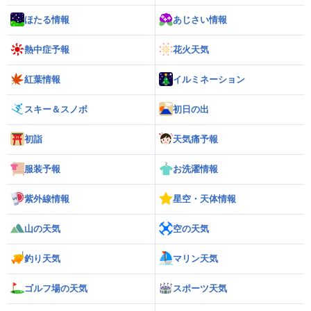
ほたる情報
あじさい情報
熱中症予報
花火天気
紅葉情報
イルミネーション
スキー＆スノボ
初日の出
初詣
天気痛予報
服装予報
お洗濯情報
紫外線情報
星空・天体情報
山の天気
空の天気
釣り天気
マリン天気
ゴルフ場の天気
スポーツ天気