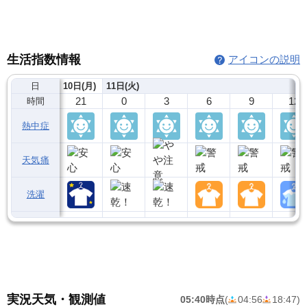
生活指数情報
アイコンの説明
日
10日(月)
11日(火)
21
0
3
6
9
12
時間
熱中症
天気痛
洗濯
実況天気・観測値
05:40時点
(
04:56
18:47
)