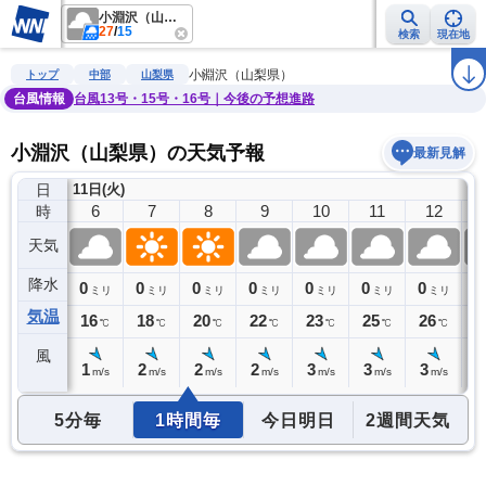
小淵沢（山梨県）
27
/
15
検索
現在地
雨雲レーダー
台風情報
地震情報
警報・注意報
2週間天気
ラ
小淵沢（山梨県）
トップ
中部
山梨県
台風情報
台風13号・15号・16号｜今後の予想進路
小淵沢（山梨県）の天気予報
最新見解
日
11日(火)
5
6
7
8
9
10
11
12
時
天気
降水
0
0
0
0
0
0
0
0
0
ミリ
ミリ
ミリ
ミリ
ミリ
ミリ
ミリ
ミリ
気温
15
16
18
20
22
23
25
26
2
℃
℃
℃
℃
℃
℃
℃
℃
風
1
1
2
2
2
3
3
3
3
m/s
m/s
m/s
m/s
m/s
m/s
m/s
m/s
5分毎
1時間毎
今日明日
2週間天気