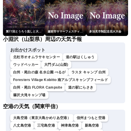
第77回とうろう流しと大花火大会
越前市サマーフェスティバル花火大会
多治見市制記念花火大会
小淵沢（山梨県）周辺の天気予報
お出かけスポット
北杜市オオムラサキセンター
道の駅はくしゅう
ウッドペッカー
大門ダム(山梨)
白州・尾白の森 名水公園 べるが
ラスタ キャンプ 白州
Foresters Village Kobitto 南アルプスキャンプフィールド
白州・尾白 FLORA Campsite
道の駅にらさき
篠沢大滝キャンプ場
空港の天気（関東甲信）
大島空港（東京大島かめりあ空港）
信州まつもと空港
八丈島空港
三宅島空港
神津島空港
新島空港