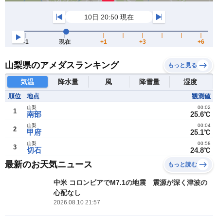
山梨県のアメダスランキング
もっと見る
気温
降水量
風
降雪量
湿度
順位
地点
観測値
山梨
00:02
1
南部
25.6℃
山梨
00:04
2
甲府
25.1℃
山梨
00:58
3
切石
24.8℃
最新のお天気ニュース
もっと読む
中米 コロンビアでM7.1の地震 震源が深く津波の
心配なし
2026.08.10 21:57