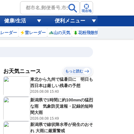
現在地
健康/生活
便利メニュー
風レーダー
雷レーダー
山の天気
花粉飛散情報
世界天気
お天気ニュース
もっと読む
東北から九州で猛暑日に 明日も
西日本は厳しい残暑の予想
7
8
9
10
11
12
13
14
2026.08.08 15:40
新潟県で1時間に約100mmの猛烈
な雨 気象防災速報・記録的短時
0
0
間大雨
0
0
0
0
0
0
ミリ
ミリ
ミリ
ミリ
ミリ
ミリ
ミリ
ミリ
ミリ
2026.08.08 15:49
22
24
26
27
29
30
31
31
℃
℃
℃
℃
℃
℃
℃
℃
℃
新潟県で線状降水帯が発生のおそ
れ 大雨に厳重警戒