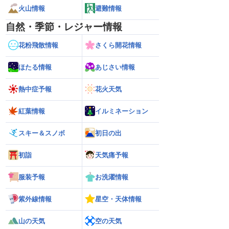
火山情報
避難情報
自然・季節・レジャー情報
花粉飛散情報
さくら開花情報
ほたる情報
あじさい情報
熱中症予報
花火天気
紅葉情報
イルミネーション
スキー＆スノボ
初日の出
初詣
天気痛予報
服装予報
お洗濯情報
紫外線情報
星空・天体情報
山の天気
空の天気