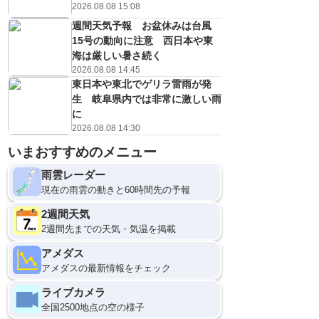
0
1
1
1
1
1
1
1
/s
m/s
m/s
m/s
m/s
m/s
m/s
m/s
m/s
2026.08.08 15:08
週間天気予報 お盆休みは台風
15号の動向に注意 西日本や東
海は厳しい暑さ続く
2026.08.08 14:45
東日本や東北でゲリラ雷雨が発
生 岐阜県内では非常に激しい雨
に
2026.08.08 14:30
いまおすすめのメニュー
雨雲レーダー
現在の雨雲の動きと60時間先の予報
2週間天気
2週間先までの天気・気温を掲載
アメダス
アメダスの最新情報をチェック
ライブカメラ
全国2500地点の空の様子