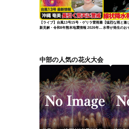
【ライブ】台風13号15号・ゲリラ雷雨最
【猛烈な雨と激
新見解・令和8年熊本地震情報 2026年8
水帯が発生のお
月8日(土)〈ウェザーニュースLiVEアフ
記録的短時間大
タヌーン・山岸愛梨／芳野達郎〉最新天
気ニュース・地震情報
中部の人気の花火大会