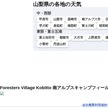
山梨県の各地の天気
中・西部
甲府市
山梨市
韮崎市
南アルプス市
早川町
身延町
南部町
富士川町
昭和
東部・富士五湖
富士吉田市
都留市
大月市
上野原市
小菅村
丹波山村
Foresters Village Kobitto 南アルプスキャ
会社概要
利用規約