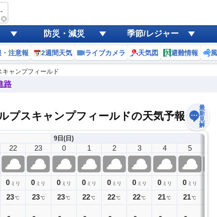
itto 南アルプスキャンプフィールド
防災・減災
季節/レジャー
報・注意報
2週間天気
ライブカメラ
天気図
避難情報
 南アルプスキャンプフィールド
進路
最
bitto 南アルプスキャンプフィールドの天気予報
新
見
解
9日(日)
22
23
0
1
2
3
4
5
6
0
0
0
0
0
0
0
0
0
ミリ
ミリ
ミリ
ミリ
ミリ
ミリ
ミリ
ミリ
23
23
23
22
22
22
21
21
21
℃
℃
℃
℃
℃
℃
℃
℃