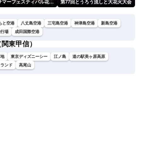
越前市サマーフェスティバル花火大会
第77回とうろう流しと大花火大会
もと空港
八丈島空港
三宅島空港
神津島空港
新島空港
飛行場
成田国際空港
（関東甲信）
高地
東京ディズニーシー
江ノ島
道の駅美ヶ原高原
イランド
高尾山