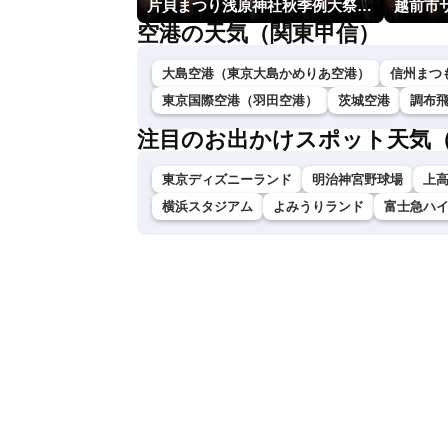
片貝まつり浅原神社秋季例大祭奉納大煙火
空港の天気（関東甲信）
大島空港（東京大島かめりあ空港）
信州まつ
東京国際空港（羽田空港）
茨城空港
調布
注目のお出かけスポット天気
東京ディズニーランド
明治神宮野球場
上
横浜スタジアム
よみうりランド
富士急ハ