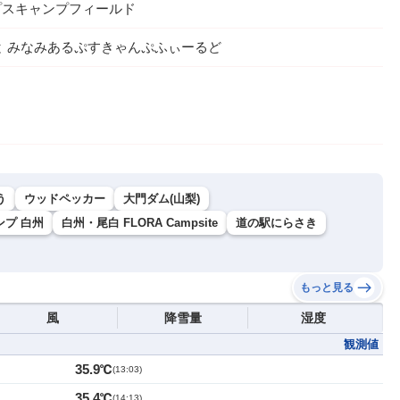
to 南アルプスキャンプフィールド
 みなみあるぷすきゃんぷふぃーるど
う
ウッドペッカー
大門ダム(山梨)
プ 白州
白州・尾白 FLORA Campsite
道の駅にらさき
もっと見る
風
降雪量
湿度
観測値
35.9℃
(
13:03
)
35.4℃
(
14:13
)