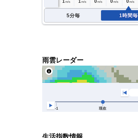
2
2
3
1
1
1
0
0
0
m/s
m/s
m/s
m/s
m/s
m/s
m/s
m/s
m/s
5分毎
1時間毎
雨雲レーダー
生活指数情報