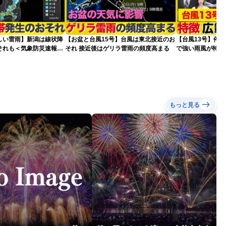
しい雷雨】新潟は線状降
【お盆と台風15号】台風は東北接近のお
【台風13号】停電
それも＜気象防災速報・
それ 接近後はゲリラ雷雨の頻度高まる
で強い雨風が特徴
雨＞
影響が長引くおそ
もっと見る