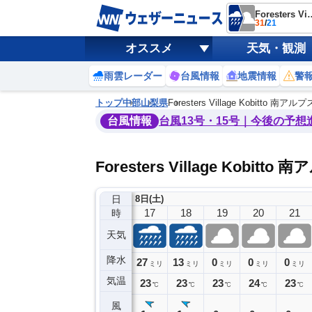
Foresters Village Kob
31
/
21
オススメ
天気・観測
雨雲レーダー
台風情報
地震情報
警
トップ
中部
山梨県
Foresters Village Kobitto
台風情報
台風13号・15号｜今後の予想
Foresters Village Ko
日
8日(土)
13
14
15
16
17
18
19
20
21
時
天気
降水
0
0
6
27
13
0
0
0
ミリ
ミリ
ミリ
ミリ
ミリ
ミリ
ミリ
ミリ
ミリ
気温
31
30
27
23
23
23
23
24
23
℃
℃
℃
℃
℃
℃
℃
℃
℃
風