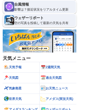
台風情報
影響は？接近状況をリアルタイム更新
ウェザーリポート
空の写真を投稿して最新の天気を共有
天気メニュー
天気予報
2週間天気
天気図
過去天気図
気象衛星
お天気ニュース
世界天気
アメダス(実況天気)
アメダスランキング
ウェザーリポート