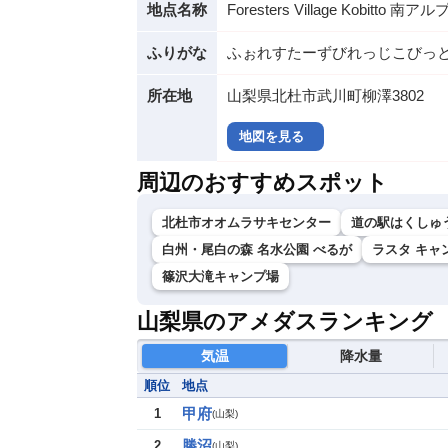
地点名称
Foresters Village Kobit
ふりがな
ふぉれすたーずびれっじこびっと
所在地
山梨県北杜市武川町柳澤3802
地図を見る
周辺のおすすめスポット
北杜市オオムラサキセンター
道の駅はくしゅ
白州・尾白の森 名水公園 べるが
ラスタ キャン
篠沢大滝キャンプ場
山梨県のアメダスランキング
気温
降水量
順位
地点
甲府
1
(
山梨
)
勝沼
2
(
山梨
)