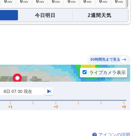
0
0
0
0
0
0
0
0
0
m/s
m/s
m/s
m/s
m/s
m/s
m/s
m/s
m
今日明日
2週間天気
60時間先まで見る
アイコンの説明