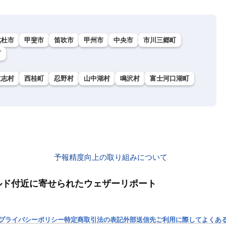
北杜市
甲斐市
笛吹市
甲州市
中央市
市川三郷町
町
道志村
西桂町
忍野村
山中湖村
鳴沢村
富士河口湖町
予報精度向上の取り組みについて
ンプフィールド付近に寄せられたウェザーリポート
プライバシーポリシー
特定商取引法の表記
外部送信先
ご利用に際して
よくあ