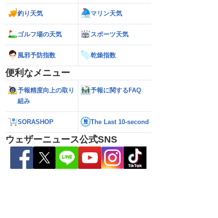
釣り天気
マリン天気
ゴルフ場の天気
スポーツ天気
や屋根損壊も 広範囲
【ゲリラ豪雨・落雷警戒】午後は東日
【台風13号 202
の台風かつ動きも遅く
本・東北で大気の状態が非常に不安定に
ラルバンドによる大
風邪予防指数
乾燥指数
れ
2026.08.08
報）
便利なメニュー
予報精度向上の取り
予報に関するFAQ
組み
SORASHOP
The Last 10-second
ウェザーニュース公式SNS