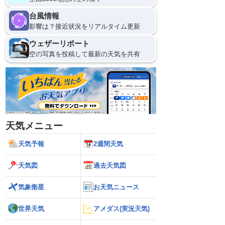
台風情報
影響は？接近状況をリアルタイム更新
ウェザーリポート
空の写真を投稿して最新の天気を共有
天気メニュー
天気予報
2週間天気
天気図
過去天気図
気象衛星
お天気ニュース
世界天気
アメダス(実況天気)