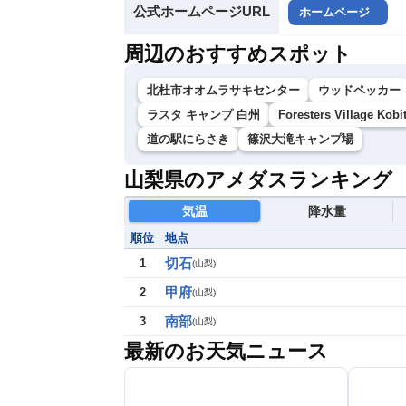
公式ホームページURL
ホームページ
周辺のおすすめスポット
北杜市オオムラサキセンター
ウッドペッカー
ラスタ キャンプ 白州
Foresters Villag
道の駅にらさき
篠沢大滝キャンプ場
山梨県のアメダスランキング
気温
降水量
順位
地点
切石
1
(
山梨
)
甲府
2
(
山梨
)
南部
3
(
山梨
)
最新のお天気ニュース