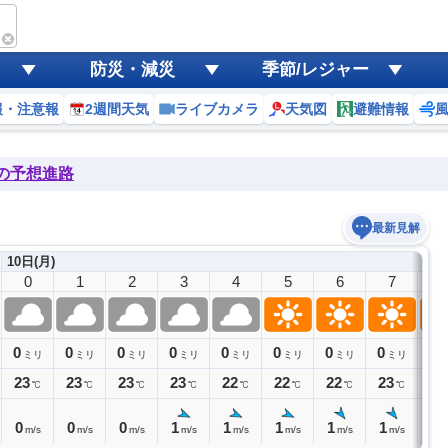
防災・減災
季節/レジャー
報・注意報
2週間天気
ライブカメラ
天気図
避難情報
後の予想進路
最新見解
10日(月)
0
1
2
3
4
5
6
7
8
0
0
0
0
0
0
0
0
0
ミリ
ミリ
ミリ
ミリ
ミリ
ミリ
ミリ
ミリ
23
23
23
23
22
22
22
23
25
℃
℃
℃
℃
℃
℃
℃
℃
0
0
0
1
1
1
1
1
1
m/s
m/s
m/s
m/s
m/s
m/s
m/s
m/s
m