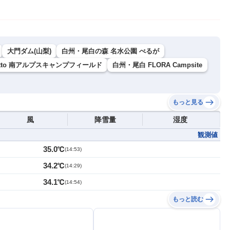
大門ダム(山梨)
白州・尾白の森 名水公園 べるが
e Kobitto 南アルプスキャンプフィールド
白州・尾白 FLORA Campsite
もっと見る
風
降雪量
湿度
観測値
35.0℃
(
14:53
)
34.2℃
(
14:29
)
34.1℃
(
14:54
)
もっと読む