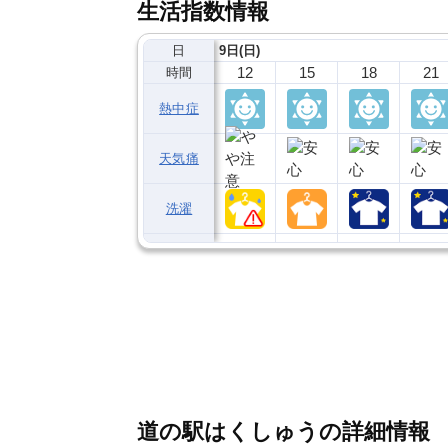
生活指数情報
日
9日(日)
12
15
18
21
時間
熱中症
天気痛
洗濯
道の駅はくしゅうの詳細情報