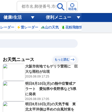
現在地
健康/生活
便利メニュー
風レーダー
雷レーダー
山の天気
花粉飛散情報
世界天気
お天気ニュース
もっと読む
大阪市街地でもゲリラ雷雨に 巨
9
10
11
12
13
14
15
16
大な雨柱が出現
2026.08.09 17:25
明日8月10日(月)の熱中症警戒ア
0
0
0
0
0
0
0
0
ラート 愛知県や長野県など5県
ミリ
ミリ
ミリ
ミリ
ミリ
ミリ
ミリ
ミリ
ミリ
に発表
27
29
31
33
34
35
36
33
℃
℃
℃
℃
℃
℃
℃
℃
℃
2026.08.09 17:05
明日8月10日(月)の天気予報 東
1
1
1
2
2
2
1
1
/s
m/s
m/s
m/s
m/s
m/s
m/s
m/s
m/s
北太平洋側は早めの台風対策を