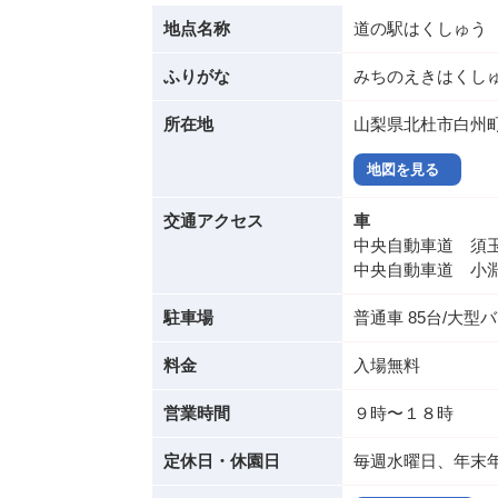
地点名称
道の駅はくしゅう
ふりがな
みちのえきはくし
所在地
山梨県北杜市白州町
地図を見る
交通アクセス
車
中央自動車道 須玉
中央自動車道 小淵
駐車場
普通車 85台/大型バ
料金
入場無料
営業時間
９時〜１８時
定休日・休園日
毎週水曜日、年末