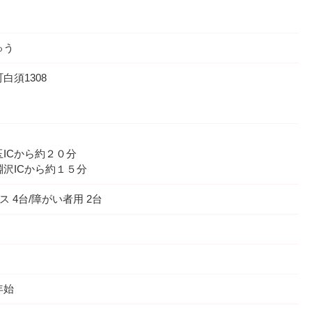
ゅう
白須1308
ICから約２０分
沢ICから約１５分
ス 4台/障がい者用 2台
年始