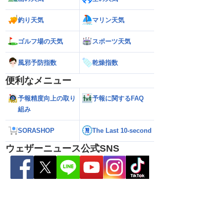
釣り天気
マリン天気
11日(火)
21
0
ゴルフ場の天気
スポーツ天気
風邪予防指数
乾燥指数
便利なメニュー
予報精度向上の取り
予報に関するFAQ
組み
SORASHOP
The Last 10-second
ウェザーニュース公式SNS