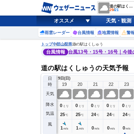
道の駅はくしゅう
29
/
21
オススメ
天気・観測
雨雲レーダー
台風情報
地震情報
警
トップ
中部
山梨県
道の駅はくしゅう
台風情報
台風13号・15号・16号｜今
道の駅はくしゅうの天気予報
日
9日(日)
15
16
17
18
19
20
21
22
23
時
天気
降水
0
0
0
0
0
0
0
0
ミリ
ミリ
ミリ
ミリ
ミリ
ミリ
ミリ
ミリ
ミリ
気温
28
27
27
26
25
25
24
24
24
℃
℃
℃
℃
℃
℃
℃
℃
℃
風
2
2
2
1
1
1
0
0
0
m/s
m/s
m/s
m/s
m/s
m/s
m/s
m/s
m/s