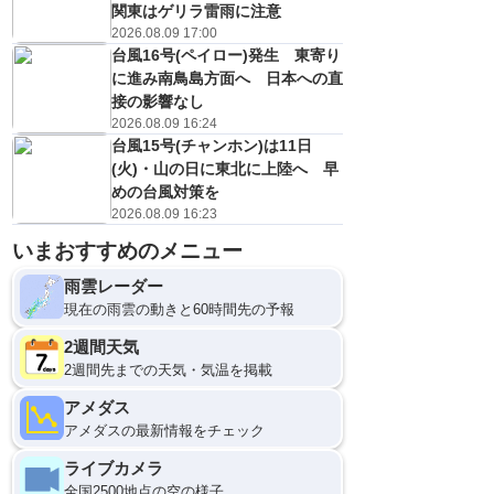
関東はゲリラ雷雨に注意
2026.08.09 17:00
台風16号(ペイロー)発生 東寄り
に進み南鳥島方面へ 日本への直
接の影響なし
2026.08.09 16:24
台風15号(チャンホン)は11日
(火)・山の日に東北に上陸へ 早
めの台風対策を
2026.08.09 16:23
いまおすすめのメニュー
雨雲レーダー
現在の雨雲の動きと60時間先の予報
2週間天気
2週間先までの天気・気温を掲載
アメダス
アメダスの最新情報をチェック
ライブカメラ
全国2500地点の空の様子