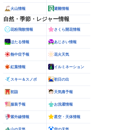
火山情報
避難情報
自然・季節・レジャー情報
花粉飛散情報
さくら開花情報
ほたる情報
あじさい情報
熱中症予報
花火天気
紅葉情報
イルミネーション
スキー＆スノボ
初日の出
初詣
天気痛予報
服装予報
お洗濯情報
紫外線情報
星空・天体情報
山の天気
空の天気