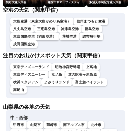
熊野大花火大会
越前市サマーフェスティバル花火大会
多治見市制記念花火大会
空港の天気（関東甲信）
大島空港（東京大島かめりあ空港）
信州まつもと空港
八丈島空港
三宅島空港
神津島空港
新島空港
東京国際空港（羽田空港）
茨城空港
調布飛行場
成田国際空港
注目のお出かけスポット天気（関東甲信）
東京ディズニーランド
明治神宮野球場
上高地
東京ディズニーシー
江ノ島
道の駅美ヶ原高原
横浜スタジアム
よみうりランド
富士急ハイランド
高尾山
山梨県の各地の天気
中・西部
甲府市
山梨市
韮崎市
南アルプス市
北杜市