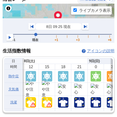
生活指数情報
アイコンの説明
日
8日(土)
9日(日)
12
15
18
21
0
3
時間
熱中症
天気痛
洗濯