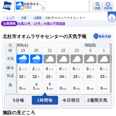
北杜市オオムラサキセンター
33
/
22
検索
現在地
雨雲レーダー
台風情報
地震情報
警報・注意報
2週間天気
ラ
北杜市オオムラサキセンター
トップ
中部
山梨県
台風情報
台風13号・15号｜今後の予想進路
北杜市オオムラサキセンターの天気予報
最新見解
日
8日(土)
9日(日)
18
19
20
21
22
23
0
1
時
天気
降水
1
1
2
0
0
0
0
0
0
ミリ
ミリ
ミリ
ミリ
ミリ
ミリ
ミリ
ミリ
気温
22
22
22
22
24
23
23
23
2
℃
℃
℃
℃
℃
℃
℃
℃
風
0
0
1
1
0
0
0
0
0
m/s
m/s
m/s
m/s
m/s
m/s
m/s
m/s
5分毎
1時間毎
今日明日
2週間天気
施設の見どころ