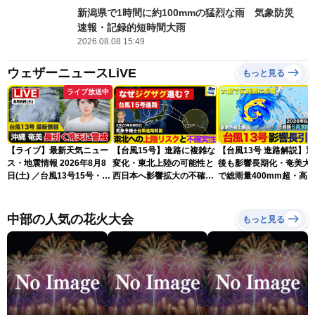
新潟県で1時間に約100mmの猛烈な雨 気象防災
速報・記録的短時間大雨
2026.08.08 15:49
ウェザーニュースLiVE
もっと見る
ライブ放送中
【ライブ】最新天気ニュー
【台風15号】進路に複雑な
【台風13号 進路解説】
ス・地震情報 2026年8月8
変化・東北上陸の可能性と
後も影響長期化・奄美大
日(土) ／台風13号15号・ゲ
西日本へ影響拡大の不確実
で総雨量400mm超・高
リラ雷雨最新見解・令和8
性
に要警戒（2026.08.08
年熊本地震情報〈ウェザー
16:00）
ニュースLiVEイブニング・
中部の人気の花火大会
もっと見る
小川千奈／芳野達郎〉