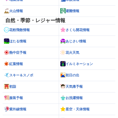
火山情報
避難情報
自然・季節・レジャー情報
花粉飛散情報
さくら開花情報
ほたる情報
あじさい情報
熱中症予報
花火天気
紅葉情報
イルミネーション
スキー＆スノボ
初日の出
初詣
天気痛予報
服装予報
お洗濯情報
紫外線情報
星空・天体情報