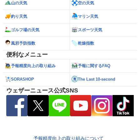
山の天気
空の天気
釣り天気
マリン天気
ゴルフ場の天気
スポーツ天気
風邪予防指数
乾燥指数
便利なメニュー
予報精度向上の取り組み
予報に関するFAQ
SORASHOP
The Last 10-second
ウェザーニュース公式SNS
予報精度向上の取り組みについて