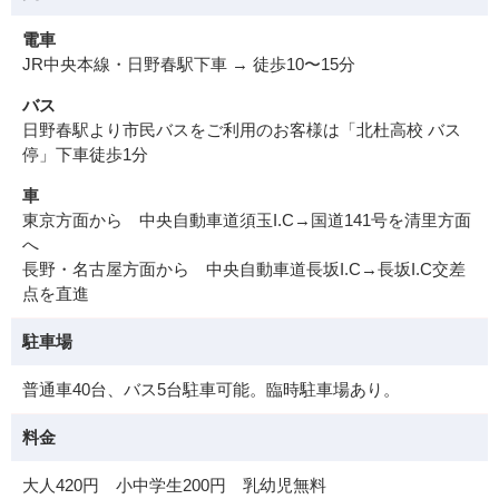
電車
JR中央本線・日野春駅下車 → 徒歩10〜15分
バス
日野春駅より市民バスをご利用のお客様は「北杜高校 バス
停」下車徒歩1分
車
東京方面から 中央自動車道須玉I.C→国道141号を清里方面
へ
長野・名古屋方面から 中央自動車道長坂I.C→長坂I.C交差
点を直進
駐車場
普通車40台、バス5台駐車可能。臨時駐車場あり。
料金
大人420円 小中学生200円 乳幼児無料