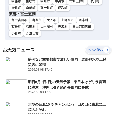
甲斐市
笛吹市
甲州市
中央市
市川三郷町
早川町
身延町
南部町
富士川町
昭和町
東部・富士五湖
富士吉田市
都留市
大月市
上野原市
道志村
西桂町
忍野村
山中湖村
鳴沢村
富士河口湖町
小菅村
丹波山村
お天気ニュース
もっと読む
盛岡など主要都市で激しい雷雨 道路冠水や土砂
災害に警戒
2026.08.08 17:40
明日8月9日(日)の天気予報 東日本はゲリラ雷雨
に注意 沖縄は引き続き暴風雨に警戒
2026.08.08 17:00
大型の台風15号(チャンホン) 山の日に東北に上
陸のおそれ