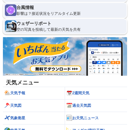
台風情報
影響は？接近状況をリアルタイム更新
ウェザーリポート
空の写真を投稿して最新の天気を共有
天気メニュー
天気予報
2週間天気
天気図
過去天気図
気象衛星
お天気ニュース