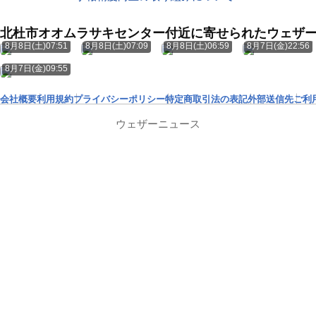
北杜市オオムラサキセンター付近に寄せられたウェザ
8月8日(土)07:51
8月8日(土)07:09
8月8日(土)06:59
8月7日(金)22:56
8月7日(金)09:55
会社概要
利用規約
プライバシーポリシー
特定商取引法の表記
外部送信先
ご利
ウェザーニュース