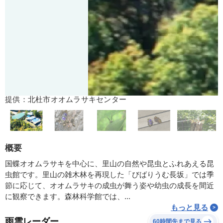
提供：北杜市オオムラサキセンター
概要
国蝶オオムラサキを中心に、里山の自然や昆虫とふれあえる昆
虫館です。里山の雑木林を再現した「びばりうむ長坂」では季
節に応じて、オオムラサキの成虫が舞う姿や幼虫の成長を間近
に観察できます。森林科学館では、...
もっと見る
雨雲レーダー
60時間先まで見る