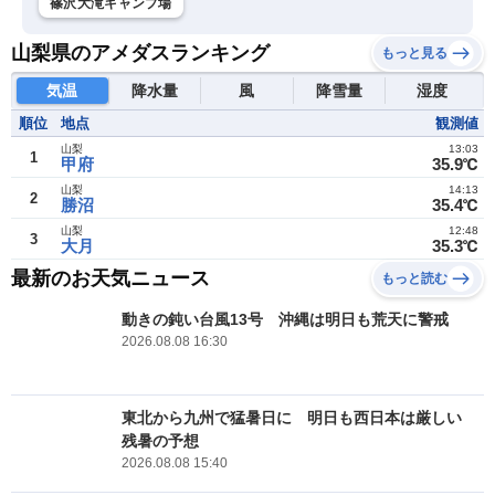
篠沢大滝キャンプ場
山梨県のアメダスランキング
もっと見る
気温
降水量
風
降雪量
湿度
順位
地点
観測値
山梨
13:03
1
甲府
35.9℃
山梨
14:13
2
勝沼
35.4℃
山梨
12:48
3
大月
35.3℃
最新のお天気ニュース
もっと読む
動きの鈍い台風13号 沖縄は明日も荒天に警戒
2026.08.08 16:30
東北から九州で猛暑日に 明日も西日本は厳しい
残暑の予想
2026.08.08 15:40