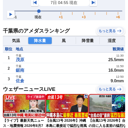
千葉県のアメダスランキング
もっと見る
気温
降水量
風
降雪量
湿度
順位
地点
観測値
千葉
11:30
1
茂原
25.5mm
千葉
11:50
2
鋸南
16.0mm
千葉
12:50
3
佐倉
9.0mm
ウェザーニュースLiVE
もっと見る
ライブ放送中
【ライブ】最新天気ニュー
【台風13号 2026年】沖縄
【台風13号 2026年】台
ス・地震情報 2026年8月7
本島に最接近で猛烈な雨風
の目に入る直前の猛烈な