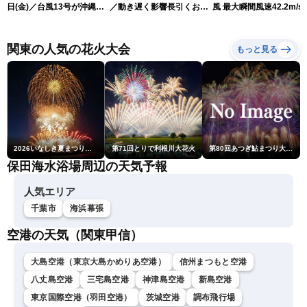
日(金)／台風13号が沖縄・
／動き遅く影響長引くおそ
風 最大瞬間風速42.2m/s
奄美に最接近へ 令和8年
れ（7日13時更新）
測 吹き返しも猛烈な暴
熊本地震情報〈ウェザーニ
になるおそれ（7日11時
ュースLiVEアフタヌーン・
新）
関東の人気の花火大会
もっと見る
小林李衣奈／内藤邦裕〉
2026いなしき夏まつり花火大会
第71回とりで利根川大花火
第80回あつぎ鮎まつり大花火大会
保田海水浴場周辺の天気予報
人気エリア
千葉市
海浜幕張
空港の天気（関東甲信）
大島空港（東京大島かめりあ空港）
信州まつもと空港
八丈島空港
三宅島空港
神津島空港
新島空港
東京国際空港（羽田空港）
茨城空港
調布飛行場