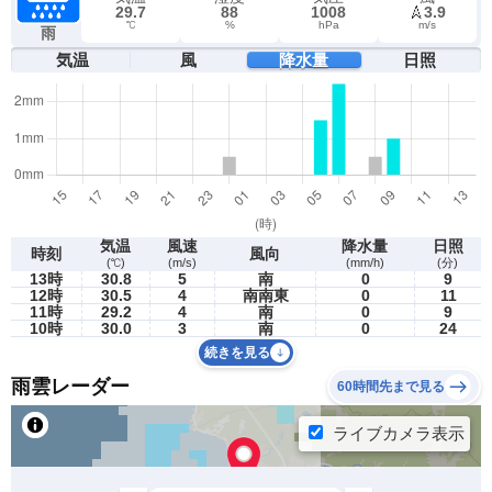
29.7
88
1008
3.9
℃
%
hPa
m/s
雨
気温
風
降水量
日照
気温
風速
降水量
日照
時刻
風向
(℃)
(m/s)
(mm/h)
(分)
13時
30.8
5
南
0
9
12時
30.5
4
南南東
0
11
11時
29.2
4
南
0
9
10時
30.0
3
南
0
24
続きを見る
雨雲レーダー
60時間先まで見る