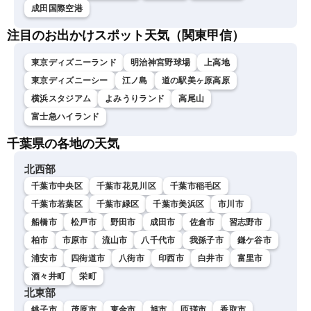
成田国際空港
注目のお出かけスポット天気（関東甲信）
東京ディズニーランド
明治神宮野球場
上高地
東京ディズニーシー
江ノ島
道の駅美ヶ原高原
横浜スタジアム
よみうりランド
高尾山
富士急ハイランド
千葉県の各地の天気
北西部
千葉市中央区
千葉市花見川区
千葉市稲毛区
千葉市若葉区
千葉市緑区
千葉市美浜区
市川市
船橋市
松戸市
野田市
成田市
佐倉市
習志野市
柏市
市原市
流山市
八千代市
我孫子市
鎌ケ谷市
浦安市
四街道市
八街市
印西市
白井市
富里市
酒々井町
栄町
北東部
銚子市
茂原市
東金市
旭市
匝瑳市
香取市