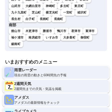
山武市
大網白里市
神崎町
多古町
東庄町
九十九里町
芝山町
横芝光町
一宮町
睦沢町
長生村
白子町
長柄町
長南町
南部
館山市
木更津市
勝浦市
鴨川市
君津市
富津市
袖ケ浦市
南房総市
いすみ市
大多喜町
御宿町
鋸南町
いまおすすめのメニュー
雨雲レーダー
現在の雨雲の動きと60時間先の予報
2週間天気
2週間先までの天気・気温を掲載
アメダス
アメダスの最新情報をチェック
ライブカメラ