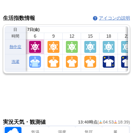
生活指数情報
アイコンの説明
日
7日(金)
6
9
12
15
18
21
時間
熱中症
洗濯
実況天気・観測値
13:40時点
(
04:53
18:39
)
気温
湿度
気圧
風