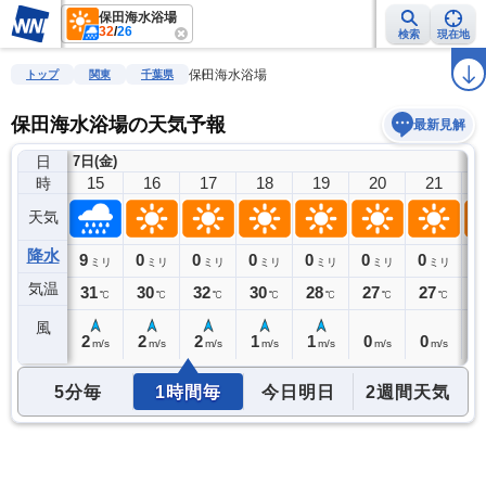
保田海水浴場
32
/
26
検索
現在地
雨雲レーダー
台風情報
地震情報
警報・注意報
2週間天気
ラ
保田海水浴場
トップ
関東
千葉県
保田海水浴場の天気予報
最新見解
日
7日(金)
14
15
16
17
18
19
20
21
時
天気
降水
11
9
0
0
0
0
0
0
0
リ
ミリ
ミリ
ミリ
ミリ
ミリ
ミリ
ミリ
ミリ
気温
31
31
30
32
30
28
27
27
2
℃
℃
℃
℃
℃
℃
℃
℃
風
3
2
2
2
1
1
0
0
0
m/s
m/s
m/s
m/s
m/s
m/s
m/s
m/s
5分毎
1時間毎
今日明日
2週間天気