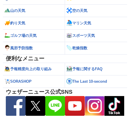
山の天気
空の天気
釣り天気
マリン天気
ゴルフ場の天気
スポーツ天気
風邪予防指数
乾燥指数
便利なメニュー
予報精度向上の取り組み
予報に関するFAQ
SORASHOP
The Last 10-second
ウェザーニュース公式SNS