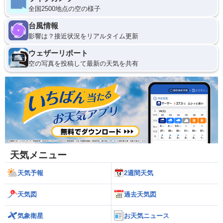
全国2500地点の空の様子
台風情報
影響は？接近状況をリアルタイム更新
ウェザーリポート
空の写真を投稿して最新の天気を共有
天気メニュー
天気予報
2週間天気
天気図
過去天気図
気象衛星
お天気ニュース