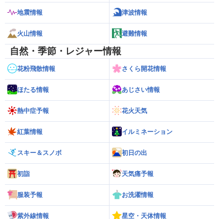
地震情報
津波情報
火山情報
避難情報
自然・季節・レジャー情報
花粉飛散情報
さくら開花情報
ほたる情報
あじさい情報
熱中症予報
花火天気
紅葉情報
イルミネーション
スキー＆スノボ
初日の出
初詣
天気痛予報
服装予報
お洗濯情報
紫外線情報
星空・天体情報