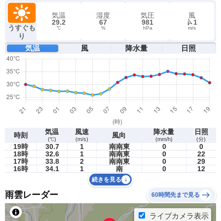
気温
湿度
気圧
風
29.2
67
981
1
うすぐも
℃
%
hPa
m/s
り
気温
風
降水量
日照
気温
風速
降水量
日照
時刻
風向
(℃)
(m/s)
(mm/h)
(分)
19時
30.7
1
南南東
0
0
18時
32.6
1
南南東
0
22
17時
33.8
2
南南東
0
29
16時
34.1
1
南
0
12
続きを見る
雨雲レーダー
60時間先まで見る