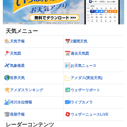
天気メニュー
天気予報
2週間天気
天気図
過去天気図
気象衛星
お天気ニュース
世界天気
アメダス(実況天気)
アメダスランキング
ウェザーリポート
河川水位情報
ライブカメラ
長期予報
ウェザーニュースLiVE
レーダーコンテンツ