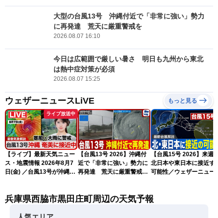
大型の台風13号 沖縄付近で「非常に強い」勢力
に再発達 荒天に厳重警戒を
2026.08.07 16:10
今日は広範囲で厳しい暑さ 明日も九州から東北
は熱中症対策が必須
2026.08.07 15:25
ウェザーニュースLiVE
もっと見る
ライブ放送中
【ライブ】最新天気ニュー
【台風13号 2026】沖縄付
【台風15号 2026】来週
ス・地震情報 2026年8月7
近で「非常に強い」勢力に
北日本や東日本に接近す
日(金) ／台風13号が沖縄・
再発達 荒天に厳重警戒を
可能性／ウェザーニュー
奄美に最接近へ 令和8年
（7日18時最新情報）
気象予報士解説（7日16
熊本地震情報〈ウェザーニ
更新）
兵庫県西脇市黒田庄町周辺の天気予報
ュースLiVEイブニング・小
川千奈／内藤邦裕〉
人気エリア