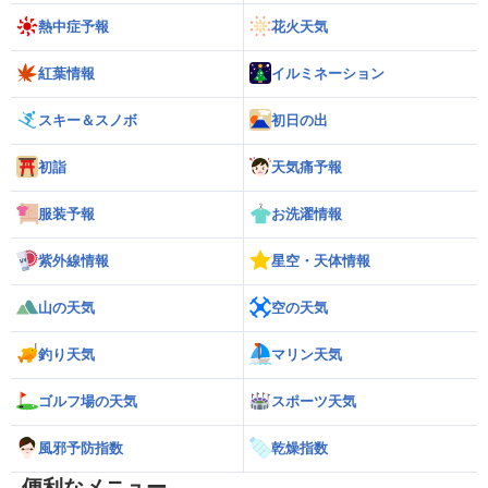
熱中症予報
花火天気
紅葉情報
イルミネーション
スキー＆スノボ
初日の出
初詣
天気痛予報
服装予報
お洗濯情報
紫外線情報
星空・天体情報
山の天気
空の天気
釣り天気
マリン天気
ゴルフ場の天気
スポーツ天気
風邪予防指数
乾燥指数
便利なメニュー