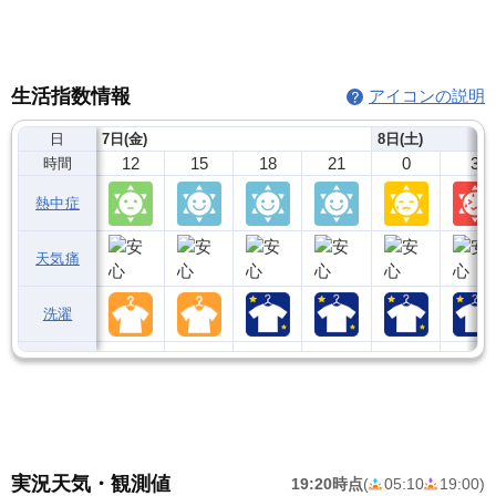
生活指数情報
アイコンの説明
日
7日(金)
8日(土)
12
15
18
21
0
3
時間
熱中症
天気痛
洗濯
実況天気・観測値
19:20時点
(
05:10
19:00
)