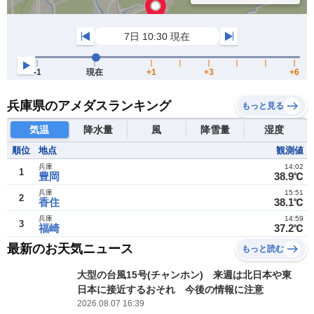
兵庫県のアメダスランキング
もっと見る
気温
降水量
風
降雪量
湿度
順位
地点
観測値
兵庫
14:02
1
豊岡
38.9℃
兵庫
15:51
2
香住
38.1℃
兵庫
14:59
3
福崎
37.2℃
最新のお天気ニュース
もっと読む
大型の台風15号(チャンホン) 来週は北日本や東
日本に接近するおそれ 今後の情報に注意
2026.08.07 16:39