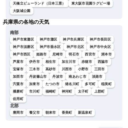
天橋立ビューランド（日本三景）
東大阪市花園ラグビー場
大阪城公園
兵庫県の各地の天気
南部
神戸市東灘区
神戸市灘区
神戸市兵庫区
神戸市長田区
神戸市須磨区
神戸市垂水区
神戸市北区
神戸市中央区
神戸市西区
姫路市
尼崎市
明石市
西宮市
洲本市
芦屋市
伊丹市
相生市
加古川市
赤穂市
西脇市
宝塚市
三木市
高砂市
川西市
小野市
三田市
加西市
丹波篠山市
丹波市
南あわじ市
淡路市
宍粟市
加東市
たつの市
猪名川町
多可町
稲美町
播磨町
市川町
福崎町
神河町
太子町
上郡町
佐用町
北部
豊岡市
養父市
朝来市
香美町
新温泉町