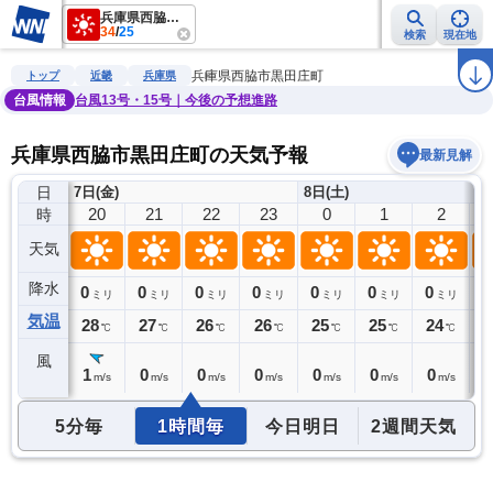
兵庫県西脇市黒田庄町
34
/
25
検索
現在地
雨雲レーダー
台風情報
地震情報
警報・注意報
2週間天気
ラ
兵庫県西脇市黒田庄町
トップ
近畿
兵庫県
台風情報
台風13号・15号｜今後の予想進路
兵庫県西脇市黒田庄町の天気予報
最新見解
日
7日(金)
8日(土)
19
20
21
22
23
0
1
2
時
天気
降水
0
0
0
0
0
0
0
0
0
ミリ
ミリ
ミリ
ミリ
ミリ
ミリ
ミリ
ミリ
気温
30
28
27
26
26
25
25
24
2
℃
℃
℃
℃
℃
℃
℃
℃
風
1
1
0
0
0
0
0
0
0
m/s
m/s
m/s
m/s
m/s
m/s
m/s
m/s
5分毎
1時間毎
今日明日
2週間天気