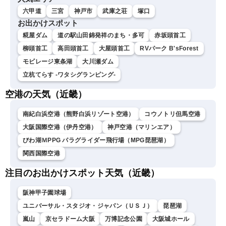
六甲道
三宮
神戸市
武庫之荘
塚口
お出かけスポット
糀屋ダム
道の駅山田錦発祥のまち・多可
赤坂頭首工
柳頭首工
高田頭首工
大屋頭首工
RVパーク B'sForest
モビレージ東条湖
大川瀬ダム
立杭てらす -ワタシグランピング-
空港の天気（近畿）
南紀白浜空港（熊野白浜リゾート空港）
コウノトリ但馬空港
大阪国際空港（伊丹空港）
神戸空港（マリンエア）
びわ湖ＭPPG パラグライダー飛行場（MPG琵琶湖）
関西国際空港
注目のお出かけスポット天気（近畿）
阪神甲子園球場
ユニバーサル・スタジオ・ジャパン（ＵＳＪ）
琵琶湖
嵐山
京セラドーム大阪
万博記念公園
大阪城ホール