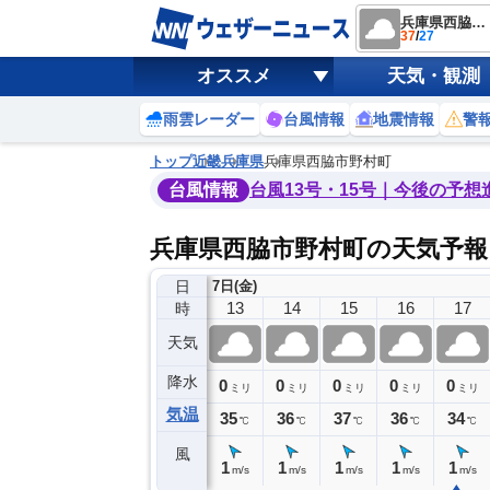
兵庫県西脇市野村町
37
/
27
オススメ
天気・観測
雨雲レーダー
台風情報
地震情報
警
トップ
近畿
兵庫県
兵庫県西脇市野村町
台風情報
台風13号・15号｜今後の予想
兵庫県西脇市野村町の天気予報
日
7日(金)
9
10
11
12
13
14
15
16
17
時
天気
降水
0
0
0
0
0
0
0
0
ミリ
ミリ
ミリ
ミリ
ミリ
ミリ
ミリ
ミリ
ミリ
気温
32
33
34
33
35
36
37
36
34
℃
℃
℃
℃
℃
℃
℃
℃
℃
風
2
1
2
1
1
1
1
1
1
m/s
m/s
m/s
m/s
m/s
m/s
m/s
m/s
m/s