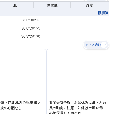
風
降雪量
湿度
観測値
38.0℃
(
12:07
)
36.6℃
(
11:54
)
36.3℃
(
11:57
)
もっと読む
天草・芦北地方で地震 最大
週間天気予報 お盆休みは暑さと台
津波の心配なし
風の動向に注意 沖縄は台風13号
の荒天長引くおそれ