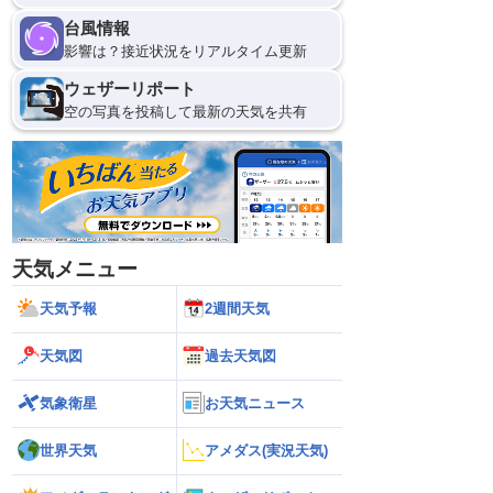
台風情報
影響は？接近状況をリアルタイム更新
ウェザーリポート
空の写真を投稿して最新の天気を共有
天気メニュー
天気予報
2週間天気
天気図
過去天気図
気象衛星
お天気ニュース
世界天気
アメダス(実況天気)