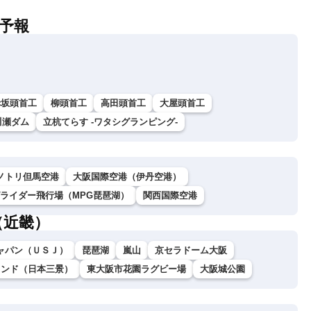
予報
赤坂頭首工
柳頭首工
高田頭首工
大屋頭首工
川瀬ダム
立杭てらす -ワタシグランピング-
ノトリ但馬空港
大阪国際空港（伊丹空港）
グライダー飛行場（MPG琵琶湖）
関西国際空港
（近畿）
ャパン（ＵＳＪ）
琵琶湖
嵐山
京セラドーム大阪
ランド（日本三景）
東大阪市花園ラグビー場
大阪城公園