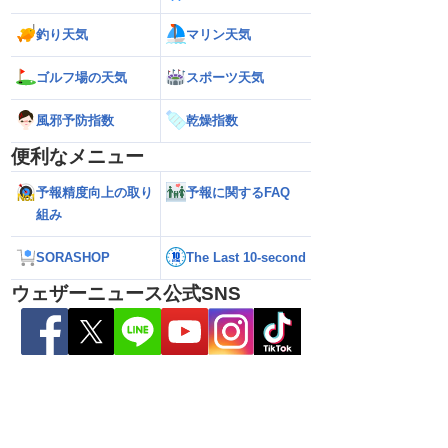
釣り天気
マリン天気
ゴルフ場の天気
スポーツ天気
風邪予防指数
乾燥指数
便利なメニュー
予報精度向上の取り
予報に関するFAQ
6】台風13号による熊本
【雨情報】西〜東日本太平洋側は台風の
【台風15号 202
組み
7日9時更新）
影響で強雨 九州では大雨のおそれ
接近のおそれ（7日
SORASHOP
The Last 10-second
ウェザーニュース公式SNS