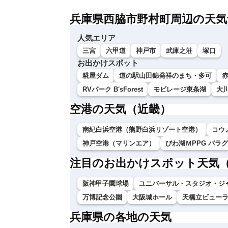
兵庫県西脇市野村町周辺の天気
人気エリア
三宮
六甲道
神戸市
武庫之荘
塚口
お出かけスポット
糀屋ダム
道の駅山田錦発祥のまち・多可
RVパーク B'sForest
モビレージ東条湖
大
空港の天気（近畿）
南紀白浜空港（熊野白浜リゾート空港）
コウ
神戸空港（マリンエア）
びわ湖ＭPPG パラ
注目のお出かけスポット天気
阪神甲子園球場
ユニバーサル・スタジオ・ジ
万博記念公園
大阪城ホール
天橋立ビュー
兵庫県の各地の天気