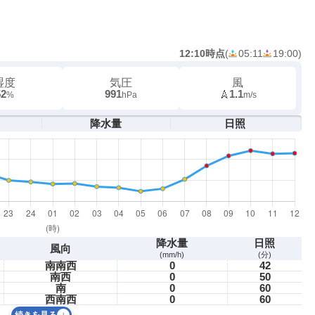
12:10時点
(
05:11
19:00
)
湿度
気圧
風
52
991
1.1
%
hPa
m/s
降水量
日照
降水量
日照
風向
(mm/h)
(分)
南南西
0
42
南西
0
50
南
0
60
西南西
0
60