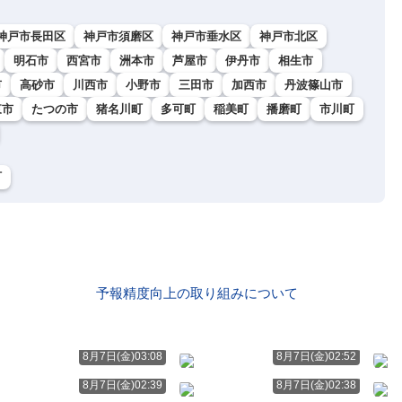
神戸市長田区
神戸市須磨区
神戸市垂水区
神戸市北区
明石市
西宮市
洲本市
芦屋市
伊丹市
相生市
市
高砂市
川西市
小野市
三田市
加西市
丹波篠山市
東市
たつの市
猪名川町
多可町
稲美町
播磨町
市川町
町
予報精度向上の取り組みについて
ト
8月7日(金)03:08
8月7日(金)02:52
8月7日(金)02:39
8月7日(金)02:38