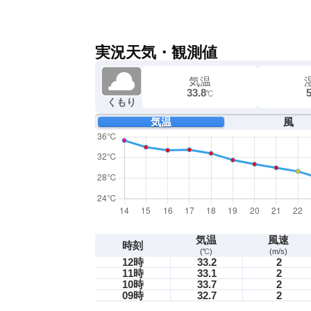
実況天気・観測値
気温
33.8
℃
くもり
気温
風
気温
風速
時刻
(℃)
(m/s)
12時
33.2
2
11時
33.1
2
10時
33.7
2
09時
32.7
2