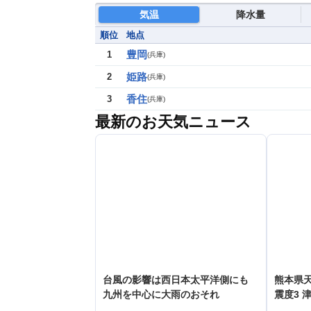
気温
降水量
順位
地点
豊岡
1
(
兵庫
)
姫路
2
(
兵庫
)
香住
3
(
兵庫
)
最新のお天気ニュース
台風の影響は西日本太平洋側にも
熊本県
九州を中心に大雨のおそれ
震度3 