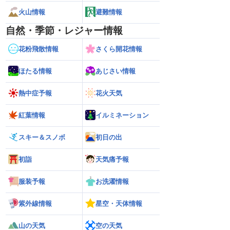
火山情報
避難情報
自然・季節・レジャー情報
花粉飛散情報
さくら開花情報
ほたる情報
あじさい情報
熱中症予報
花火天気
紅葉情報
イルミネーション
スキー＆スノボ
初日の出
初詣
天気痛予報
服装予報
お洗濯情報
紫外線情報
星空・天体情報
山の天気
空の天気