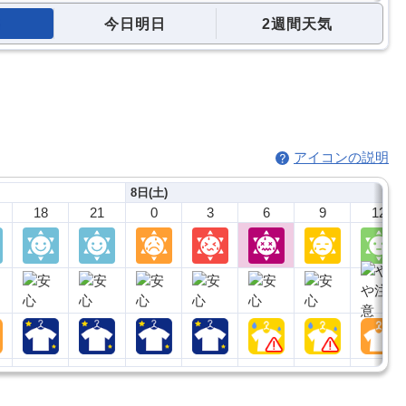
今日明日
2週間天気
アイコンの説明
8日(土)
18
21
0
3
6
9
12