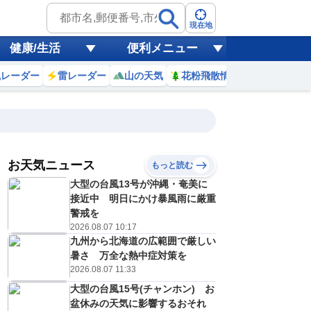
現在地
健康/生活
便利メニュー
風レーダー
雷レーダー
山の天気
花粉飛散情報
世界天気
お天気ニュース
もっと読む
大型の台風13号が沖縄・奄美に
3
4
5
6
7
8
9
10
接近中 明日にかけ暴風雨に厳重
警戒を
2026.08.07 10:17
九州から北海道の広範囲で厳しい
0
0
0
0
0
0
0
0
ミリ
ミリ
ミリ
ミリ
ミリ
ミリ
ミリ
ミリ
ミリ
暑さ 万全な熱中症対策を
25
25
25
25
25
28
30
31
℃
℃
℃
℃
℃
℃
℃
℃
℃
2026.08.07 11:33
大型の台風15号(チャンホン) お
0
0
0
0
0
1
1
1
/s
m/s
m/s
m/s
m/s
m/s
m/s
m/s
m/s
盆休みの天気に影響するおそれ