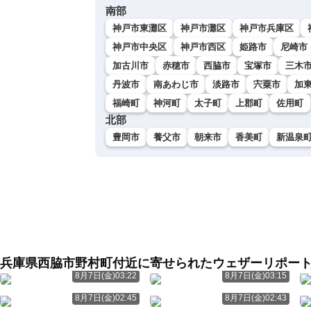
南部
神戸市東灘区
神戸市灘区
神戸市兵庫区
神戸市中央区
神戸市西区
姫路市
尼崎市
加古川市
赤穂市
西脇市
宝塚市
三木
丹波市
南あわじ市
淡路市
宍粟市
加
福崎町
神河町
太子町
上郡町
佐用町
北部
豊岡市
養父市
朝来市
香美町
新温泉
兵庫県西脇市野村町付近に寄せられたウェザーリポー
8月7日(金)03:22
8月7日(金)03:15
8月7日(金)02:45
8月7日(金)02:43