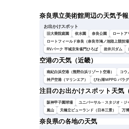
奈良県立美術館周辺の天気予報
お出かけスポット
旧大乗院庭園
依水園
奈良公園
ロートア
ロートフィールド奈良（奈良市鴻ノ池陸上競技場
RVパーク 平城京朱雀門ひろば
岩井川ダム
空港の天気（近畿）
南紀白浜空港（熊野白浜リゾート空港）
コウ
神戸空港（マリンエア）
びわ湖ＭPPG パラ
注目のお出かけスポット天気
阪神甲子園球場
ユニバーサル・スタジオ・ジ
嵐山
天橋立ビューランド（日本三景）
万
奈良県の各地の天気