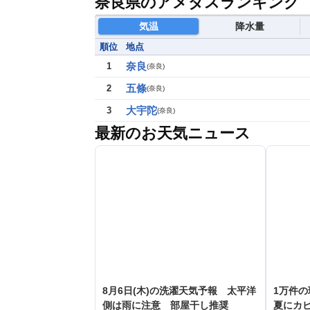
奈良県のアメダスランキング
気温
降水量
順位
地点
奈良
1
(
奈良
)
五條
2
(
奈良
)
大宇陀
3
(
奈良
)
最新のお天気ニュース
8月6日(木)の洗濯天気予報 太平洋
1万件
側は雨に注意 部屋干し推奨
夏にカ