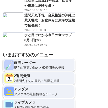
は次第に台風13号接近 西日本
や東海は危険な暑さ
2026.08.06 05:16
週間天気予報 台風接近の沖縄は
荒天警戒 お盆休みは東海や近畿
で猛暑続く
2026.08.06 05:38
ひと目でわかる今日の傘マップ
8月6日(木)
2026.08.06 05:47
いまおすすめのメニュー
9
12
雨雲レーダー
現在の雨雲の動きと60時間先の予報
2週間天気
2週間先までの天気・気温を掲載
アメダス
アメダスの最新情報をチェック
ライブカメラ
全国2500地点の空の様子