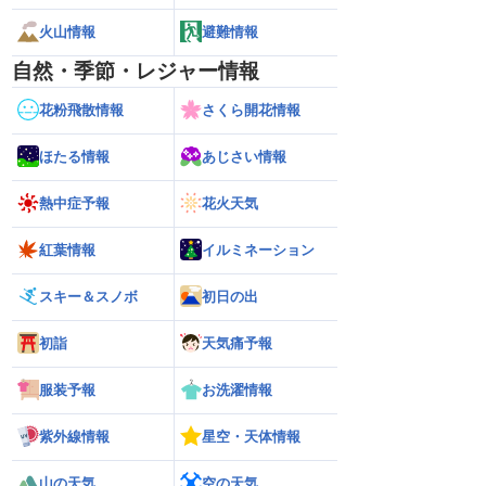
火山情報
避難情報
自然・季節・レジャー情報
花粉飛散情報
さくら開花情報
ほたる情報
あじさい情報
熱中症予報
花火天気
紅葉情報
イルミネーション
スキー＆スノボ
初日の出
初詣
天気痛予報
服装予報
お洗濯情報
紫外線情報
星空・天体情報
山の天気
空の天気