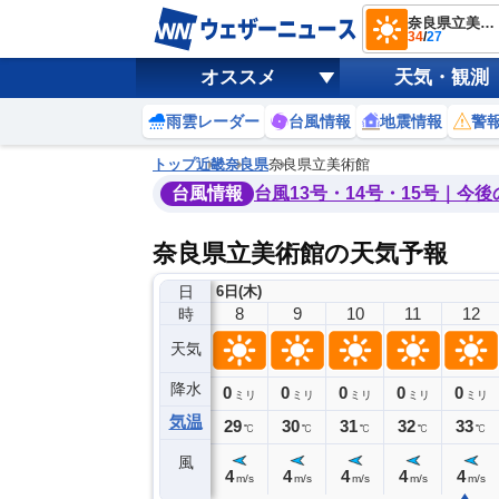
奈良県立美術館
34
/
27
オススメ
天気・観測
雨雲レーダー
台風情報
地震情報
警
トップ
近畿
奈良県
奈良県立美術館
台風情報
台風13号・14号・15号｜今
奈良県立美術館の天気予報
日
6日(木)
4
5
6
7
8
9
10
11
12
時
天気
降水
0
0
0
0
0
0
0
0
ミリ
ミリ
ミリ
ミリ
ミリ
ミリ
ミリ
ミリ
ミリ
気温
27
27
27
28
29
30
31
32
33
℃
℃
℃
℃
℃
℃
℃
℃
℃
風
4
4
3
3
4
4
4
4
4
m/s
m/s
m/s
m/s
m/s
m/s
m/s
m/s
m/s