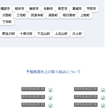
橿原市
桜井市
御所市
生駒市
香芝市
葛城市
宇陀市
川西町
三宅町
田原本町
高取町
明日香村
上牧町
下市町
野迫川村
十津川村
下北山村
上北山村
川上村
予報精度向上の取り組みについて
8月5日(水)22:26
8月5日(水)22:25
8月5日(水)22:20
8月5日(水)22:20
8月5日(水)22:19
8月5日(水)22:18