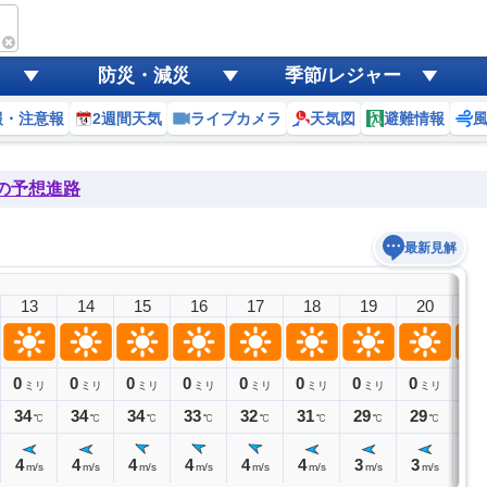
防災・減災
季節/レジャー
報・注意報
2週間天気
ライブカメラ
天気図
避難情報
後の予想進路
最新見解
13
14
15
16
17
18
19
20
2
0
0
0
0
0
0
0
0
0
ミリ
ミリ
ミリ
ミリ
ミリ
ミリ
ミリ
ミリ
ミ
34
34
34
33
32
31
29
29
28
℃
℃
℃
℃
℃
℃
℃
℃
4
4
4
4
4
4
3
3
3
m/s
m/s
m/s
m/s
m/s
m/s
m/s
m/s
m