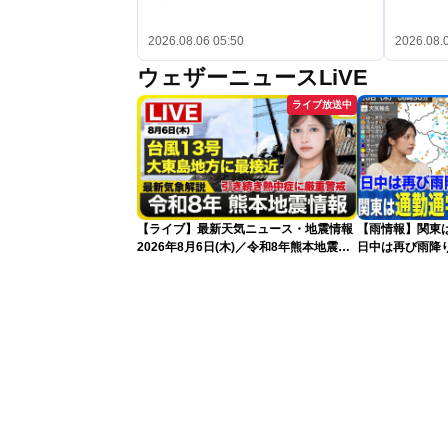
2026.08.06 05:50
2026.08.
ウェザーニュースLiVE
ライブ放送中
【ライブ】最新天気ニュース・地震情報
【雨情報】関東
2026年8月6日(木)／令和8年熊本地震情
日中は再び雨降
報／台風13号が大東島地方に最接近 沖
縄は荒天警戒〈ウェザーニュースLiVEモ
ーニング・岡本結子／山口剛央〉