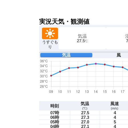
実況天気・観測値
気温
27.5
℃
うすぐも
り
気温
風
気温
風速
時刻
(℃)
(m/s)
07時
27.5
4
06時
27.3
4
05時
27.0
5
04時
27.1
4