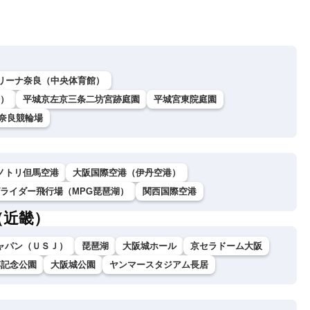
リーナ奈良（中央体育館）
）
平城京左京三条二坊宮跡庭園
平城宮東院庭園
奈良競輪場
ノトリ但馬空港
大阪国際空港（伊丹空港）
グライダー飛行場（MPG琵琶湖）
関西国際空港
（近畿）
ャパン（ＵＳＪ）
琵琶湖
大阪城ホール
京セラドーム大阪
博記念公園
大阪城公園
ヤンマースタジアム長居