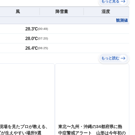
もっと見る
風
降雪量
湿度
観測値
28.3℃
(
00:49
)
28.0℃
(
07:20
)
26.4℃
(
06:25
)
もっと読む
の現場を見たプロが教える、
東北〜九州・沖縄の34都府県に熱
ビが生えやすい場所9選
中症警戒アラート 山形は今年初の