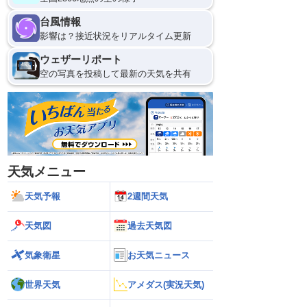
台風情報
影響は？接近状況をリアルタイム更新
ウェザーリポート
空の写真を投稿して最新の天気を共有
天気メニュー
天気予報
2週間天気
天気図
過去天気図
気象衛星
お天気ニュース
世界天気
アメダス(実況天気)