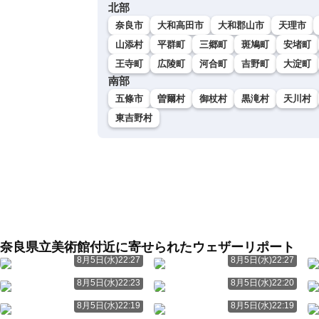
北部
奈良市
大和高田市
大和郡山市
天理市
山添村
平群町
三郷町
斑鳩町
安堵町
王寺町
広陵町
河合町
吉野町
大淀町
南部
五條市
曽爾村
御杖村
黒滝村
天川村
東吉野村
奈良県立美術館付近に寄せられたウェザーリポート
8月5日(水)22:27
8月5日(水)22:27
8月5日(水)22:23
8月5日(水)22:20
8月5日(水)22:19
8月5日(水)22:19