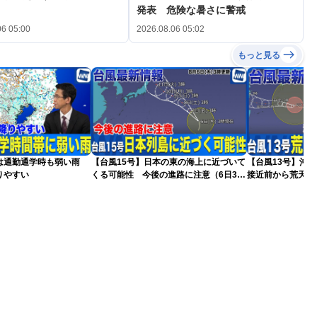
発表 危険な暑さに警戒
06 05:00
2026.08.06 05:02
もっと見る
は通勤通学時も弱い雨
【台風15号】日本の東の海上に近づいて
【台風13号】沖
りやすい
くる可能性 今後の進路に注意（6日3時
接近前から荒天の
更新）