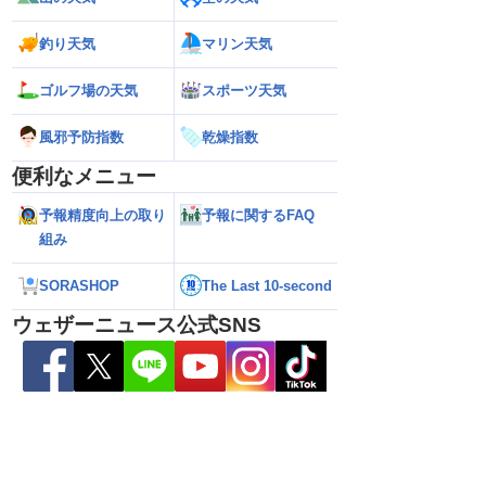
釣り天気
マリン天気
ゴルフ場の天気
スポーツ天気
風邪予防指数
乾燥指数
便利なメニュー
予報精度向上の取り
予報に関するFAQ
組み
縄・大東島地方に接近
【予報士解説】台風が再発達するサイン
【台風13号・15号 
おそれ（6日5時更新）
「ERC」とは
縄・大東島地方に接近 荒天が長引
SORASHOP
The Last 10-second
れ（5日21時更新）
ウェザーニュース公式SNS