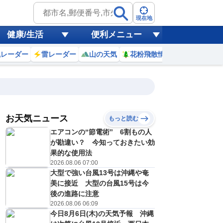
現在地
健康/生活
便利メニュー
風レーダー
雷レーダー
山の天気
花粉飛散情報
世界天気
お天気ニュース
もっと読む
7日(金)
エアコンの“節電術” 6割もの人
1
22
23
0
1
2
3
4
5
が勘違い？ 今知っておきたい効
果的な使用法
2026.08.06 07:00
大型で強い台風13号は沖縄や奄
0
0
0
0
0
0
0
0
リ
ミリ
ミリ
ミリ
ミリ
ミリ
ミリ
ミリ
ミリ
美に接近 大型の台風15号は今
28
28
28
27
27
27
27
27
℃
℃
℃
℃
℃
℃
℃
℃
℃
後の進路に注意
2026.08.06 06:09
3
3
3
3
3
3
3
3
今日8月6日(木)の天気予報 沖縄
/s
m/s
m/s
m/s
m/s
m/s
m/s
m/s
m/s