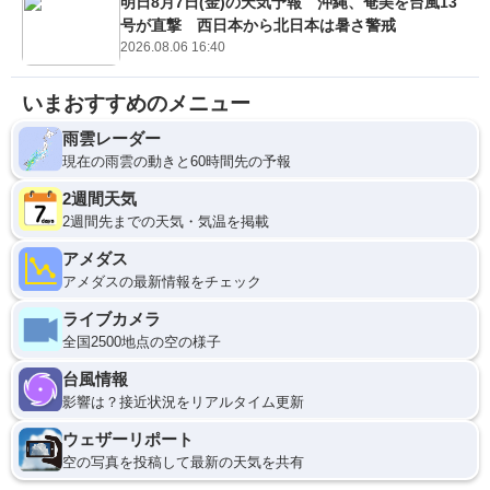
明日8月7日(金)の天気予報 沖縄、奄美を台風13
号が直撃 西日本から北日本は暑さ警戒
2026.08.06 16:40
いまおすすめのメニュー
雨雲レーダー
現在の雨雲の動きと60時間先の予報
2週間天気
2週間先までの天気・気温を掲載
アメダス
アメダスの最新情報をチェック
ライブカメラ
全国2500地点の空の様子
台風情報
影響は？接近状況をリアルタイム更新
ウェザーリポート
空の写真を投稿して最新の天気を共有