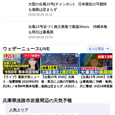
大型の台風15号(チャンホン) 日本接近の可能性
も進路は定まらず
2026.08.06 16:11
台風13号近づく南大東島で風速30m/s 沖縄本島
も明日は暴風雨
2026.08.06 15:54
ウェザーニュースLiVE
もっと見る
ライブ放送中
【ライブ】最新天気ニュー
【台風15号 2026】北海
【台風13号 2026】大東
ス・地震情報 2026年8月6
道・東北に上陸の可能性も
は暴風域に 沖縄・奄美は荒
日(木) ／令和8年熊本地震情
進路は定まらず（6日15時
天に警戒（6日16時更新
報 沖縄・奄美を台風13号
更新）
が直撃〈ウェザーニュース
兵庫県淡路市岩屋周辺の天気予報
LiVEムーン・駒木結衣／本
田竜也〉
人気エリア