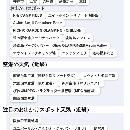
神戸市
三宮
六甲道
武庫之荘
塚口
お出かけスポット
N＆ CAMP FIELD
エイトポイントリゾート淡路島
A-Jan Awaji Container Base
PICNIC GARDEN GLAMPING - CHILLNN
道の駅東浦ターミナルパーク
淡路島マンモス
淡路島バージンバレー Olive GLAMP淡路島Virgin Valley
マウントレイクキャンプ場
ニジゲンノモリ
道の駅あわじ
空港の天気（近畿）
南紀白浜空港（熊野白浜リゾート空港）
コウノトリ但馬空港
大阪国際空港（伊丹空港）
神戸空港（マリンエア）
びわ湖ＭPPG パラグライダー飛行場（MPG琵琶湖）
関西国際空港
注目のお出かけスポット天気（近畿）
阪神甲子園球場
ユニバーサル・スタジオ・ジャパン（ＵＳＪ）
琵琶湖