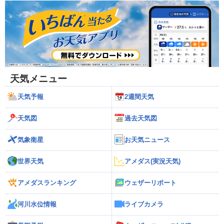
天気メニュー
天気予報
2週間天気
天気図
過去天気図
気象衛星
お天気ニュース
世界天気
アメダス(実況天気)
アメダスランキング
ウェザーリポート
河川水位情報
ライブカメラ