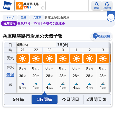
兵庫県淡路市岩屋
33
/
27
検索
現在地
雨雲レーダー
台風情報
地震情報
警報・注意報
2週間天気
ラ
兵庫県淡路市岩屋
トップ
近畿
兵庫県
台風情報
台風13号・15号｜今後の予想進路
兵庫県淡路市岩屋の天気予報
最新見解
日
6日(木)
7日(金)
20
21
22
23
0
1
2
3
時
天気
降水
0
0
0
0
0
0
0
0
0
ミリ
ミリ
ミリ
ミリ
ミリ
ミリ
ミリ
ミリ
気温
30
30
29
28
28
28
28
28
2
℃
℃
℃
℃
℃
℃
℃
℃
風
5
5
4
4
4
4
4
4
4
m/s
m/s
m/s
m/s
m/s
m/s
m/s
m/s
5分毎
1時間毎
今日明日
2週間天気