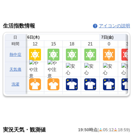
生活指数情報
アイコンの説明
日
6日(木)
7日(金)
12
15
18
21
0
3
時間
熱中症
天気痛
洗濯
実況天気・観測値
19:50時点
(
05:12
18:59
)