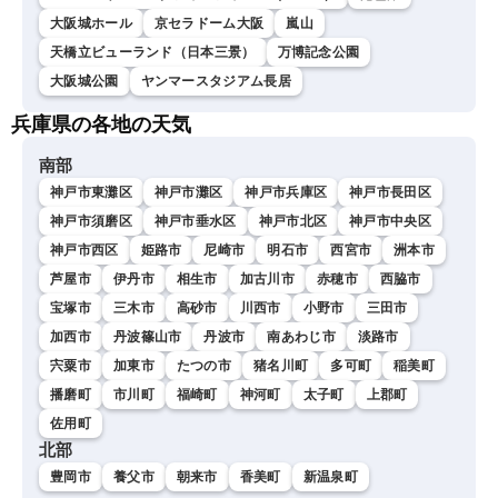
大阪城ホール
京セラドーム大阪
嵐山
天橋立ビューランド（日本三景）
万博記念公園
大阪城公園
ヤンマースタジアム長居
兵庫県の各地の天気
南部
神戸市東灘区
神戸市灘区
神戸市兵庫区
神戸市長田区
神戸市須磨区
神戸市垂水区
神戸市北区
神戸市中央区
神戸市西区
姫路市
尼崎市
明石市
西宮市
洲本市
芦屋市
伊丹市
相生市
加古川市
赤穂市
西脇市
宝塚市
三木市
高砂市
川西市
小野市
三田市
加西市
丹波篠山市
丹波市
南あわじ市
淡路市
宍粟市
加東市
たつの市
猪名川町
多可町
稲美町
播磨町
市川町
福崎町
神河町
太子町
上郡町
佐用町
北部
豊岡市
養父市
朝来市
香美町
新温泉町