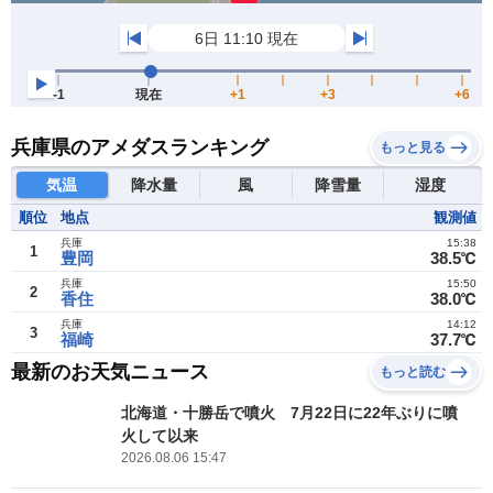
兵庫県のアメダスランキング
もっと見る
気温
降水量
風
降雪量
湿度
順位
地点
観測値
兵庫
15:38
1
豊岡
38.5℃
兵庫
15:50
2
香住
38.0℃
兵庫
14:12
3
福崎
37.7℃
最新のお天気ニュース
もっと読む
北海道・十勝岳で噴火 7月22日に22年ぶりに噴
火して以来
2026.08.06 15:47