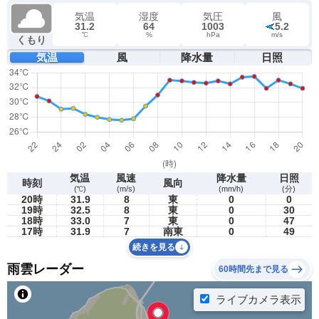
気温
湿度
気圧
風
31.2
64
1003
5.2
℃
%
hPa
m/s
くもり
気温
風
降水量
日照
気温
風速
降水量
日照
時刻
風向
(℃)
(m/s)
(mm/h)
(分)
20時
31.9
8
東
0
0
19時
32.5
8
東
0
30
18時
33.0
7
東
0
47
17時
31.9
7
南東
0
49
続きを見る
雨雲レーダー
60時間先まで見る