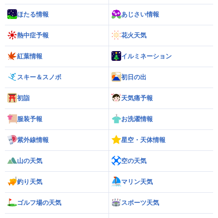
ほたる情報
あじさい情報
熱中症予報
花火天気
紅葉情報
イルミネーション
スキー＆スノボ
初日の出
初詣
天気痛予報
服装予報
お洗濯情報
紫外線情報
星空・天体情報
山の天気
空の天気
釣り天気
マリン天気
ゴルフ場の天気
スポーツ天気