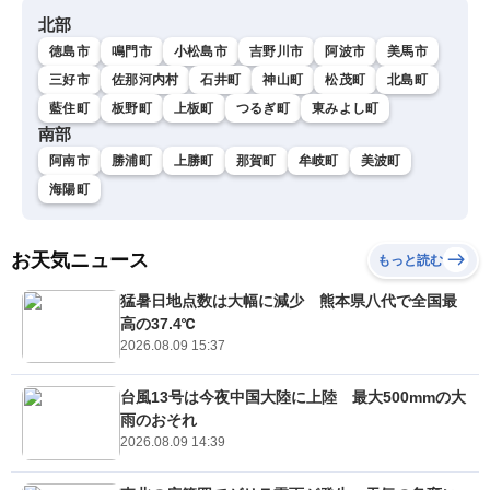
北部
徳島市
鳴門市
小松島市
吉野川市
阿波市
美馬市
三好市
佐那河内村
石井町
神山町
松茂町
北島町
藍住町
板野町
上板町
つるぎ町
東みよし町
南部
阿南市
勝浦町
上勝町
那賀町
牟岐町
美波町
海陽町
お天気ニュース
もっと読む
猛暑日地点数は大幅に減少 熊本県八代で全国最
高の37.4℃
2026.08.09 15:37
台風13号は今夜中国大陸に上陸 最大500mmの大
雨のおそれ
2026.08.09 14:39