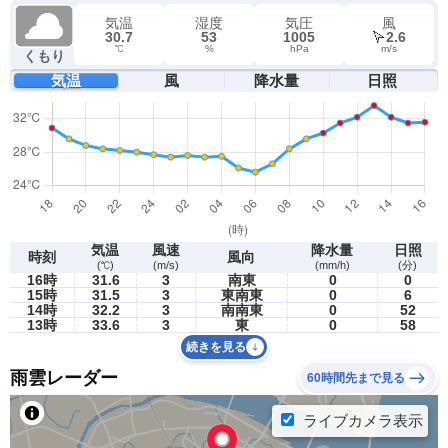
気温
湿度
気圧
風
30.7
53
1005
2.6
℃
%
hPa
m/s
くもり
気温
風
降水量
日照
気温
風速
降水量
日照
時刻
風向
(℃)
(m/s)
(mm/h)
(分)
16時
31.6
3
南東
0
0
15時
31.5
3
東南東
0
6
14時
32.2
3
南南東
0
52
13時
33.6
3
東
0
58
続きを見る
雨雲レーダー
60時間先まで見る