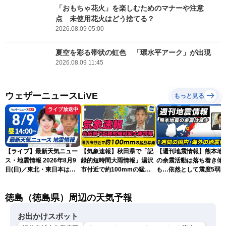
「おもちゃ花火」を楽しむためのマナーや注意
点 未使用花火はどう捨てる？
2026.08.09 05:00
夏空を彩る帯状の虹色 「環水平アーク」が出現
2026.08.09 11:45
ウェザーニュースLiVE
もっと見る
ライブ放送中
【ライブ】最新天気ニュー
【気象速報】秋田県で「記
【週刊地震情報】熊本地
ス・地震情報 2026年8月9
録的短時間大雨情報」湯沢
の余震活動は落ち着き傾
日(日)／東北・東日本は急
市付近で約100mmの猛烈
も…依然として震度5弱
な雷雨に注意〈ウェザーニ
な雨
戒
ュースLiVEアフタヌーン・
徳島（徳島県）周辺の天気予報
小川千奈／芳野達郎〉
お出かけスポット