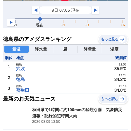
徳島県のアメダスランキング
もっと見る
気温
降水量
風
降雪量
湿度
順位
地点
観測値
徳島
12:56
1
穴吹
35.9℃
徳島
13:24
2
徳島
34.2℃
徳島
12:14
3
蒲生田
34.0℃
最新のお天気ニュース
もっと読む
秋田県で1時間に約100mmの猛烈な雨 気象防災
速報・記録的短時間大雨
2026.08.09 13:50