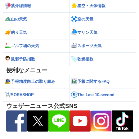
紫外線情報
星空・天体情報
山の天気
空の天気
釣り天気
マリン天気
ゴルフ場の天気
スポーツ天気
風邪予防指数
乾燥指数
便利なメニュー
予報精度向上の取り組み
予報に関するFAQ
SORASHOP
The Last 10-second
ウェザーニュース公式SNS