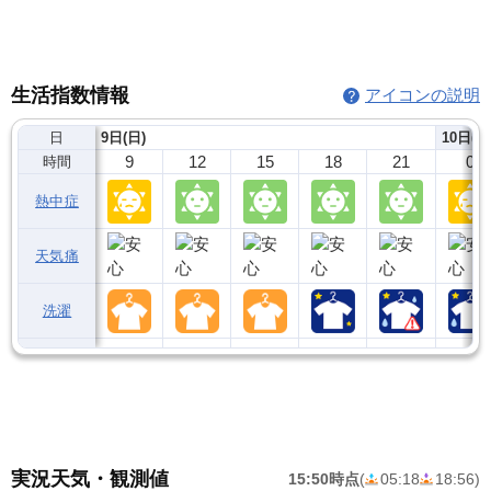
生活指数情報
アイコンの説明
日
9日(日)
10日(月
9
12
15
18
21
0
時間
熱中症
天気痛
洗濯
実況天気・観測値
15:50時点
(
05:18
18:56
)