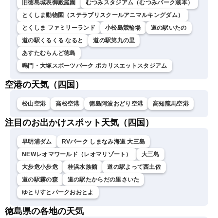
旧徳島城表御殿庭園
むつみスタジアム（むつみパーク蔵本）
とくしま動物園（ステラプリスクールアニマルキングダム）
とくしま ファミリーランド
小松島競輪場
道の駅いたの
道の駅くるくる なると
道の駅第九の里
あすたむらんど徳島
鳴門・大塚スポーツパーク ポカリスエットスタジアム
空港の天気（四国）
松山空港
高松空港
徳島阿波おどり空港
高知龍馬空港
注目のお出かけスポット天気（四国）
早明浦ダム
RVパーク しまなみ海道 大三島
NEWレオマワールド（レオマリゾート）
大三島
大歩危小歩危
桂浜水族館
道の駅よって西土佐
道の駅霧の森
道の駅たからだの里さいた
ゆとりすとパークおおとよ
徳島県の各地の天気