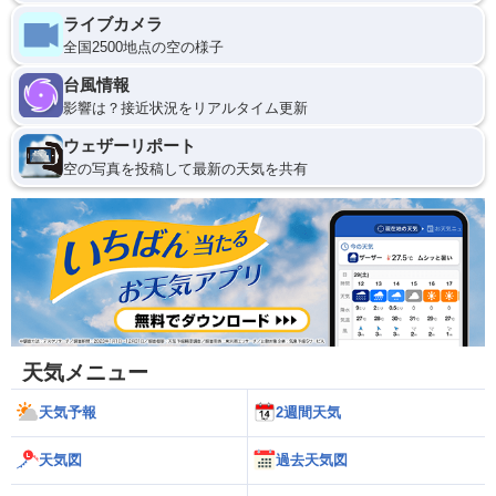
ライブカメラ
全国2500地点の空の様子
台風情報
影響は？接近状況をリアルタイム更新
ウェザーリポート
空の写真を投稿して最新の天気を共有
天気メニュー
天気予報
2週間天気
天気図
過去天気図