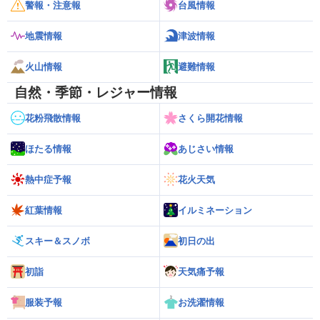
警報・注意報
台風情報
地震情報
津波情報
火山情報
避難情報
自然・季節・レジャー情報
花粉飛散情報
さくら開花情報
ほたる情報
あじさい情報
熱中症予報
花火天気
紅葉情報
イルミネーション
スキー＆スノボ
初日の出
初詣
天気痛予報
服装予報
お洗濯情報