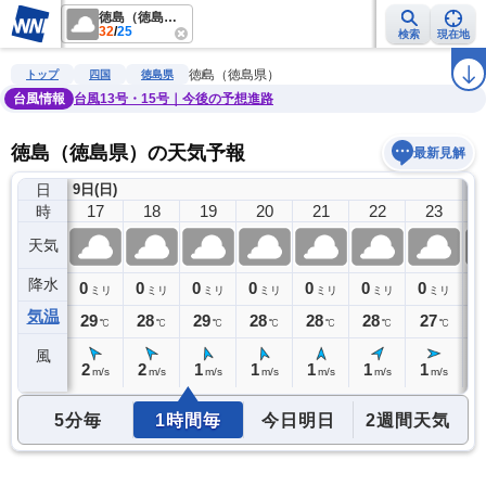
徳島（徳島県）
32
/
25
検索
現在地
雨雲レーダー
台風情報
地震情報
警報・注意報
2週間天気
ラ
徳島（徳島県）
トップ
四国
徳島県
台風情報
台風13号・15号｜今後の予想進路
徳島（徳島県）の天気予報
最新見解
日
9日(日)
10
16
17
18
19
20
21
22
23
時
天気
降水
0
0
0
0
0
0
0
0
0
ミリ
ミリ
ミリ
ミリ
ミリ
ミリ
ミリ
ミリ
気温
30
29
28
29
28
28
28
27
2
℃
℃
℃
℃
℃
℃
℃
℃
風
2
2
2
1
1
1
1
1
1
m/s
m/s
m/s
m/s
m/s
m/s
m/s
m/s
5分毎
1時間毎
今日明日
2週間天気