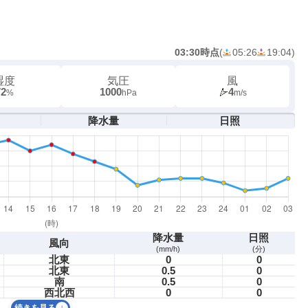
03:30時点
(
05:26
19:04
)
湿度
気圧
風
72
1000
4
%
hPa
m/s
降水量
日照
降水量
日照
風向
(mm/h)
(分)
北東
0
0
北東
0.5
0
南
0.5
0
西北西
0
0