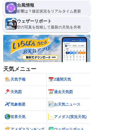
台風情報
影響は？接近状況をリアルタイム更新
ウェザーリポート
空の写真を投稿して最新の天気を共有
天気メニュー
天気予報
2週間天気
天気図
過去天気図
気象衛星
お天気ニュース
世界天気
アメダス(実況天気)
アメダスランキング
ウェザーリポート