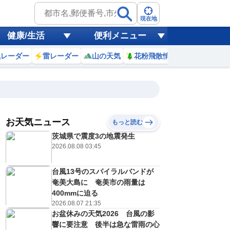
現在地
健康/生活
便利メニュー
風レーダー
雷レーダー
山の天気
花粉飛散情報
世界天気
お天気ニュース
もっと読む
9日(日)
茨城県で震度3の地震発生
7
18
19
20
21
22
23
0
1
2026.08.08 03:45
台風13号のスパイラルバンドが
0
0
0
0
0
0
0
0
奄美大島に 奄美市の雨量は
リ
ミリ
ミリ
ミリ
ミリ
ミリ
ミリ
ミリ
ミリ
400mmに迫る
30
29
28
28
27
27
27
27
℃
℃
℃
℃
℃
℃
℃
℃
℃
2026.08.07 21:35
お盆休みの天気2026 台風の影
3
3
2
2
2
2
2
1
/s
m/s
m/s
m/s
m/s
m/s
m/s
m/s
m/s
響に要注意 後半は急な雷雨の心