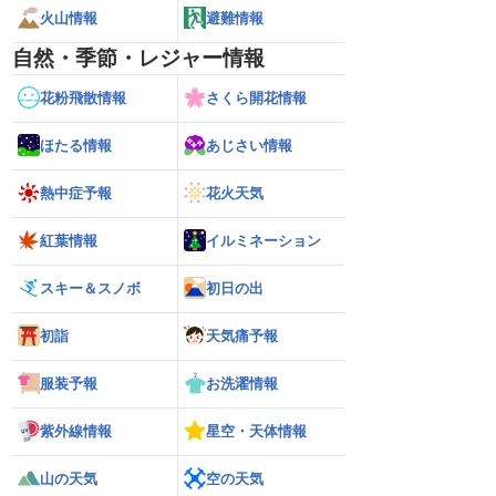
火山情報
避難情報
自然・季節・レジャー情報
花粉飛散情報
さくら開花情報
ほたる情報
あじさい情報
熱中症予報
花火天気
紅葉情報
イルミネーション
スキー＆スノボ
初日の出
初詣
天気痛予報
服装予報
お洗濯情報
紫外線情報
星空・天体情報
山の天気
空の天気