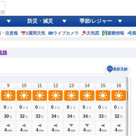
防災・減災
季節/レジャー
報・注意報
2週間天気
ライブカメラ
天気図
避難情報
進路
最新見解
9
10
11
12
13
14
15
16
1
0
0
0
0
0
0
0
0
0
ミリ
ミリ
ミリ
ミリ
ミリ
ミリ
ミリ
ミリ
ミ
30
32
33
34
34
34
33
32
30
℃
℃
℃
℃
℃
℃
℃
℃
4
4
4
4
4
4
4
4
4
m/s
m/s
m/s
m/s
m/s
m/s
m/s
m/s
m