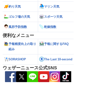
釣り天気
マリン天気
ゴルフ場の天気
スポーツ天気
風邪予防指数
乾燥指数
便利なメニュー
予報精度向上の取り
予報に関するFAQ
組み
026】台風の影響に要
【ゲリラ雷雨】長野県で1時間に約
【台風13号 202
雷雨の心配も
100mmの猛烈な雨／気象防災速報・記
強い」勢力に再発
SORASHOP
The Last 10-second
録的短時間大雨
（7日18時最新情報
ウェザーニュース公式SNS