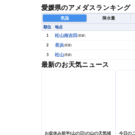
愛媛県のアメダスランキング
気温
降水量
順位
地点
松山南吉田
1
(
愛媛
)
長浜
2
(
愛媛
)
松山
3
(
愛媛
)
最新のお天気ニュース
お盆休み前半(山の日)の山の天気傾
今日のこ