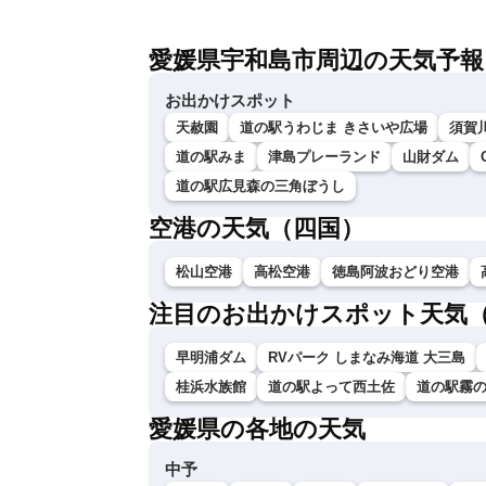
愛媛県宇和島市周辺の天気予報
お出かけスポット
天赦園
道の駅うわじま きさいや広場
須賀
道の駅みま
津島プレーランド
山財ダム
道の駅広見森の三角ぼうし
空港の天気（四国）
松山空港
高松空港
徳島阿波おどり空港
注目のお出かけスポット天気
早明浦ダム
RVパーク しまなみ海道 大三島
桂浜水族館
道の駅よって西土佐
道の駅霧
愛媛県の各地の天気
中予