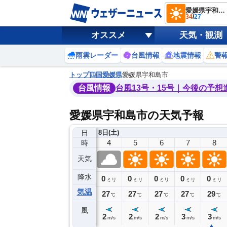
愛媛県宇和島市
34
/
27
オススメ
天気・観測
雨雲レーダー
台風情報
地震情報
警
トップ
四国
愛媛県
愛媛県宇和島市
台風情報
台風13号・15号｜今後の予想
愛媛県宇和島市の天気予報
日
8日(土)
0
1
2
3
4
5
6
7
8
時
天気
降水
1
0
0
0
0
0
0
0
ミリ
ミリ
ミリ
ミリ
ミリ
ミリ
ミリ
ミリ
ミリ
気温
27
27
27
27
27
27
27
27
29
℃
℃
℃
℃
℃
℃
℃
℃
℃
風
1
1
3
2
2
2
2
3
3
m/s
m/s
m/s
m/s
m/s
m/s
m/s
m/s
m/s