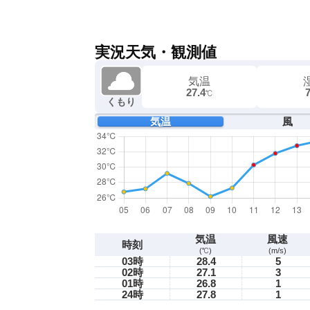
実況天気・観測値
気温
27.4
℃
くもり
気温
風
気温
風速
時刻
(℃)
(m/s)
03時
28.4
5
02時
27.1
3
01時
26.8
1
24時
27.8
1