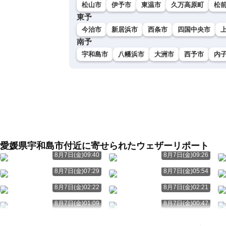
松山市
伊予市
東温市
久万高原町
松
東予
今治市
新居浜市
西条市
四国中央市
南予
宇和島市
八幡浜市
大洲市
西予市
内
愛媛県宇和島市付近に寄せられたウェザーリポート
8月7日(金)09:40
8月7日(金)09:26
8月7日(金)07:29
8月7日(金)05:54
8月7日(金)02:22
8月7日(金)02:21
8月7日(金)01:09
8月7日(金)00:47