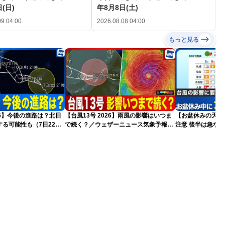
(日)
年8月8日(土)
09 04:00
2026.08.08 04:00
もっと見る
026】今後の進路は？北日
【台風13号 2026】雨風の影響はいつま
【お盆休みの天気2
る可能性も（7日22時
で続く？／ウェザーニュース気象予報士
注意 後半は急な
解説（7日22時情報）