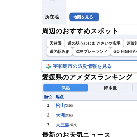
所在地
地図を見る
周辺のおすすめスポット
天赦園
道の駅うわじま きさいや広場
須賀
道の駅みま
津島プレーランド
GO-HIGH
宇和島市の防災情報を見る
愛媛県のアメダスランキング
気温
降水量
順位
地点
松山
1
(
愛媛
)
大洲
2
(
愛媛
)
大三島
3
(
愛媛
)
最新のお天気ニュース