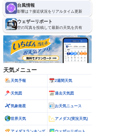
台風情報
10日(月)
影響は？接近状況をリアルタイム更新
0
ウェザーリポート
空の写真を投稿して最新の天気を共有
天気メニュー
天気予報
2週間天気
天気図
過去天気図
気象衛星
お天気ニュース
世界天気
アメダス(実況天気)
アメダスランキング
ウェザーリポート