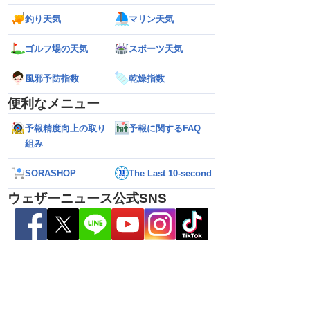
釣り天気
マリン天気
解説】通過後も影響長
【猛烈な雨と激しい雷雨】新潟は線状降
【お盆と台風15号
総雨量400mm超・高
水帯が発生のおそれも＜気象防災速報・
それ 接近後はゲリ
8.08 16:00）
記録的短時間大雨＞
ゴルフ場の天気
スポーツ天気
風邪予防指数
乾燥指数
便利なメニュー
予報精度向上の取り
予報に関するFAQ
組み
SORASHOP
The Last 10-second
ウェザーニュース公式SNS