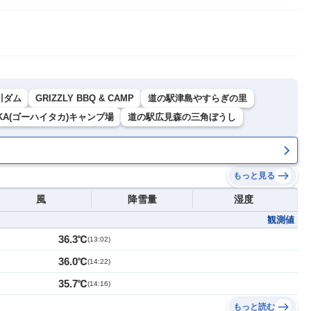
川ダム
GRIZZLY BBQ & CAMP
道の駅津島やすらぎの里
TAKA(ゴーハイタカ)キャンプ場
道の駅広見森の三角ぼうし
もっと見る
風
降雪量
湿度
観測値
36.3℃
(
13:02
)
36.0℃
(
14:22
)
35.7℃
(
14:16
)
もっと読む