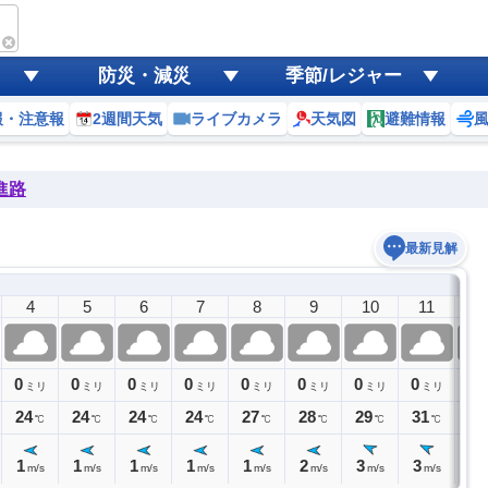
防災・減災
季節/レジャー
報・注意報
2週間天気
ライブカメラ
天気図
避難情報
進路
最新見解
4
5
6
7
8
9
10
11
1
0
0
0
0
0
0
0
0
0
ミリ
ミリ
ミリ
ミリ
ミリ
ミリ
ミリ
ミリ
24
24
24
24
27
28
29
31
32
℃
℃
℃
℃
℃
℃
℃
℃
1
1
1
1
1
2
3
3
3
m/s
m/s
m/s
m/s
m/s
m/s
m/s
m/s
m