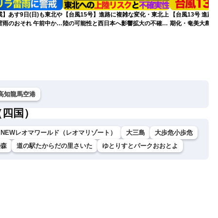
】あす9日(日)も東北や
【台風15号】進路に複雑な変化・東北上
【台風13号 進路
雷雨のおそれ 午前中から
陸の可能性と西日本へ影響拡大の不確実
期化・奄美大島で
険も
性
波に要警戒（2026.0
高知龍馬空港
（四国）
NEWレオマワールド（レオマリゾート）
大三島
大歩危小歩危
の森
道の駅たからだの里さいた
ゆとりすとパークおおとよ