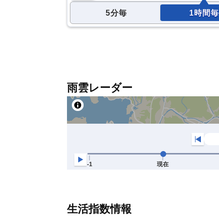
5分毎
1時間毎
雨雲レーダー
生活指数情報