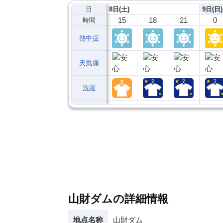
日
8日(土)
9日(日)
15
18
21
0
時間
熱中症
天気痛
洗濯
山財ダムの詳細情報
地点名称
山財ダム