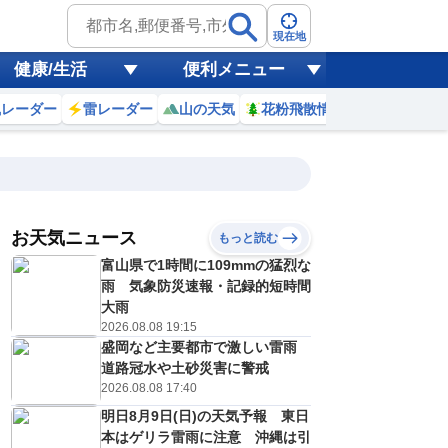
現在地
健康/生活
便利メニュー
風レーダー
雷レーダー
山の天気
花粉飛散情報
世界天気
お天気ニュース
もっと読む
富山県で1時間に109mmの猛烈な
2
13
14
15
16
17
18
19
20
雨 気象防災速報・記録的短時間
大雨
2026.08.08 19:15
盛岡など主要都市で激しい雷雨
0
0
0
0
0
0
0
0
ミリ
ミリ
ミリ
ミリ
ミリ
ミリ
ミリ
ミリ
ミリ
道路冠水や土砂災害に警戒
32
32
32
31
29
28
27
27
℃
℃
℃
℃
℃
℃
℃
℃
℃
2026.08.08 17:40
明日8月9日(日)の天気予報 東日
3
3
3
3
2
2
1
1
/s
m/s
m/s
m/s
m/s
m/s
m/s
m/s
m/s
本はゲリラ雷雨に注意 沖縄は引