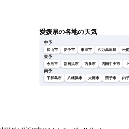
愛媛県の各地の天気
中予
松山市
伊予市
東温市
久万高原町
松
東予
今治市
新居浜市
西条市
四国中央市
南予
宇和島市
八幡浜市
大洲市
西予市
内