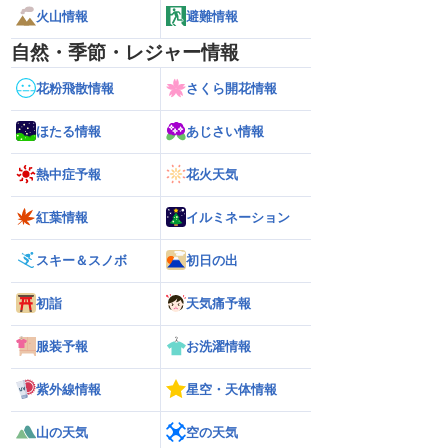
火山情報
避難情報
自然・季節・レジャー情報
花粉飛散情報
さくら開花情報
ほたる情報
あじさい情報
熱中症予報
花火天気
紅葉情報
イルミネーション
スキー＆スノボ
初日の出
初詣
天気痛予報
服装予報
お洗濯情報
紫外線情報
星空・天体情報
山の天気
空の天気