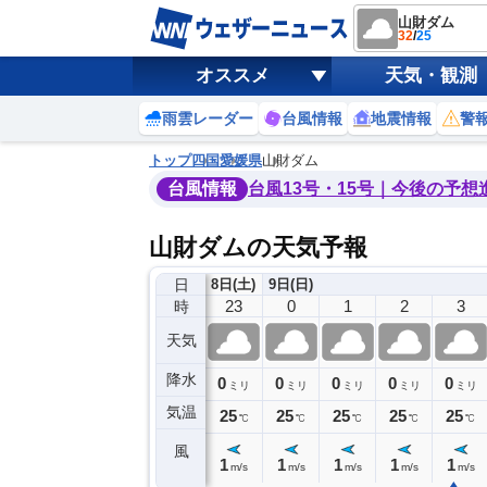
山財ダム
32
/
25
オススメ
天気・観測
雨雲レーダー
台風情報
地震情報
警
トップ
四国
愛媛県
山財ダム
台風情報
台風13号・15号｜今後の予想
山財ダムの天気予報
日
8日(土)
9日(日)
19
20
21
22
23
0
1
2
3
時
天気
降水
0
0
0
0
0
0
0
0
ミリ
ミリ
ミリ
ミリ
ミリ
ミリ
ミリ
ミリ
ミリ
気温
27
26
26
25
25
25
25
25
25
℃
℃
℃
℃
℃
℃
℃
℃
℃
風
1
1
1
2
1
1
1
1
1
m/s
m/s
m/s
m/s
m/s
m/s
m/s
m/s
m/s