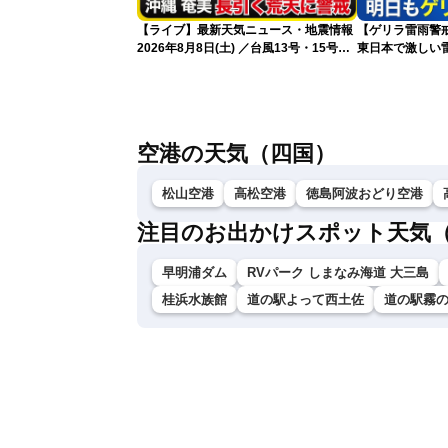
【ライブ】最新天気ニュース・地震情報
【ゲリラ雷雨警戒
2026年8月8日(土) ／台風13号・15号
東日本で激しい
ゲリラ雷雨最新見解 令和8年熊本地震
雨雲急発達の危
情報〈ウェザーニュースLiVEムーン・戸
北美月／芳野達郎〉
空港の天気（四国）
松山空港
高松空港
徳島阿波おどり空港
注目のお出かけスポット天気
早明浦ダム
RVパーク しまなみ海道 大三島
桂浜水族館
道の駅よって西土佐
道の駅霧