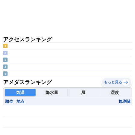
アクセスランキング
1
2
3
4
5
アメダスランキング
もっと見る
気温
降水量
風
湿度
順位
地点
観測値