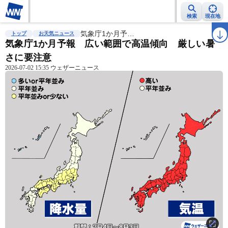
検索
現在地
雨雲レーダー
台風情報
気象庁1か月予…
地震情報
警報・注意報
2週間天気
ラ
トップ
お天気ニュース
気象庁1か月予報 広い範囲で高温傾向 厳しい暑
さに要注意
2026-07-02 15:35 ウェザーニュース