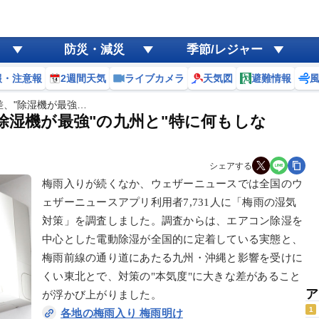
防災・減災
季節/レジャー
報・注意報
2週間天気
ライブカメラ
天気図
避難情報
、"除湿機が最強…
除湿機が最強"の九州と"特に何もしな
シェアする
梅雨入りが続くなか、ウェザーニュースでは全国のウ
ェザーニュースアプリ利用者7,731人に「梅雨の湿気
対策」を調査しました。調査からは、エアコン除湿を
中心とした電動除湿が全国的に定着している実態と、
梅雨前線の通り道にあたる九州・沖縄と影響を受けに
くい東北とで、対策の"本気度"に大きな差があること
ア
が浮かび上がりました。
1
各地の梅雨入り 梅雨明け