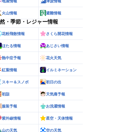
地震情報
津波情報
火山情報
避難情報
然・季節・レジャー情報
花粉飛散情報
さくら開花情報
ほたる情報
あじさい情報
熱中症予報
花火天気
紅葉情報
イルミネーション
スキー＆スノボ
初日の出
初詣
天気痛予報
服装予報
お洗濯情報
紫外線情報
星空・天体情報
山の天気
空の天気