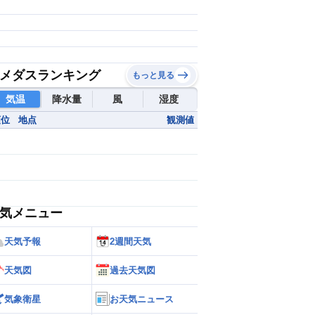
メダスランキング
もっと見る
気温
降水量
風
湿度
順位
地点
観測値
気メニュー
天気予報
2週間天気
天気図
過去天気図
気象衛星
お天気ニュース