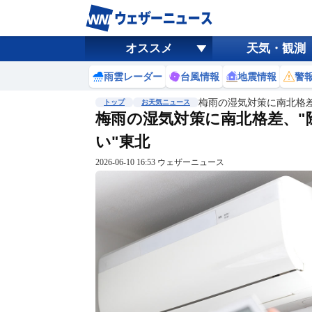
オススメ
天気・観測
雨雲レーダー
台風情報
地震情報
警
梅雨の湿気対策に南北格差
トップ
お天気ニュース
梅雨の湿気対策に南北格差、"
い"東北
2026-06-10 16:53 ウェザーニュース