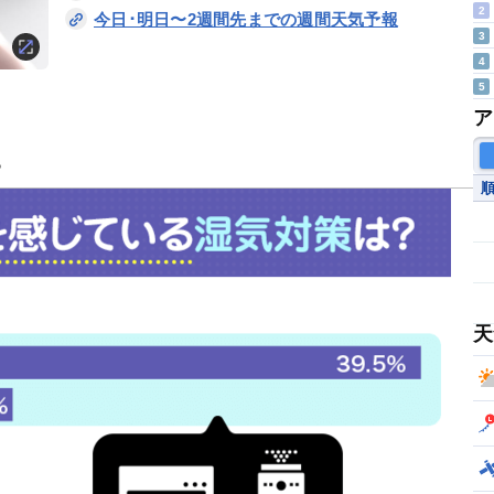
2
今日･明日〜2週間先までの週間天気予報
3
4
5
ア
る
天