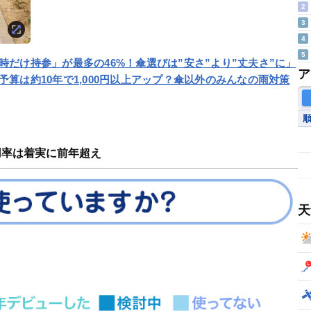
2
3
4
5
だけ持参」が最多の46%！傘選びは”安さ”より”丈夫さ”に」
ア
算は約10年で1,000円以上アップ？傘以外のみんなの雨対策
用率は着実に前年超え
天