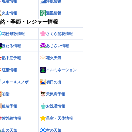
地震情報
津波情報
火山情報
避難情報
然・季節・レジャー情報
花粉飛散情報
さくら開花情報
ほたる情報
あじさい情報
熱中症予報
花火天気
紅葉情報
イルミネーション
スキー＆スノボ
初日の出
初詣
天気痛予報
服装予報
お洗濯情報
紫外線情報
星空・天体情報
山の天気
空の天気