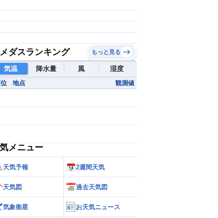
メダスランキング
もっと見る
気温
降水量
風
湿度
順位
地点
観測値
気メニュー
天気予報
2週間天気
天気図
過去天気図
気象衛星
お天気ニュース