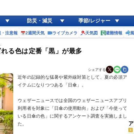
防災・減災
季節/レジャー
報・注意報
2週間天気
ライブカメラ
天気図
避難情報
…
ばれる色は定番「黒」が最多
シェアする
近年の記録的な猛暑や紫外線対策として、夏の必須ア
イテムになりつつある「日傘」。
ウェザーニュースでは全国のウェザーニュースアプリ
利用者を対象に「日傘の使用動向」および「今使って
いる日傘の色」に関するアンケート調査を実施しまし
ア
た。
1