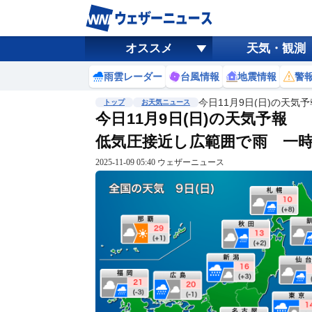
オススメ
天気・観測
雨雲レーダー
台風情報
地震情報
警
今日11月9日(日)の天気
トップ
お天気ニュース
今日11月9日(日)の天気予報
低気圧接近し広範囲で雨 一
2025-11-09 05:40 ウェザーニュース