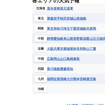
各エリアの天気予報
道央
道南
道北
道東
北海道
青森
岩手
秋田
宮城
山形
福島
東北
東京
神奈川
埼玉
千葉
茨城
栃木
群馬
関東
静岡
愛知
岐阜
山梨
長野
新潟
富山
石川
福
中部
大阪
兵庫
京都
滋賀
奈良
和歌山
三重
近畿
広島
岡山
山口
島根
鳥取
中国
香川
徳島
愛媛
高知
四国
福岡
佐賀
長崎
大分
熊本
宮崎
鹿児島
九州
沖縄