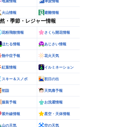
地震情報
津波情報
火山情報
避難情報
然・季節・レジャー情報
花粉飛散情報
さくら開花情報
ほたる情報
あじさい情報
熱中症予報
花火天気
紅葉情報
イルミネーション
スキー＆スノボ
初日の出
初詣
天気痛予報
服装予報
お洗濯情報
紫外線情報
星空・天体情報
山の天気
空の天気