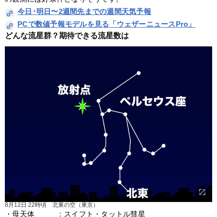
今日･明日〜2週間先までの週間天気予報
PCで数値予報モデルを見る「ウェザーニュースPro」
どんな流星群？期待できる流星数は
8月12日 22時頃 北東の空（東京）
・母天体　　　：スイフト・タットル彗星