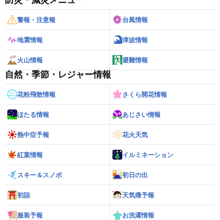
防災・減災メニュー
警報・注意報
台風情報
地震情報
津波情報
火山情報
避難情報
自然・季節・レジャー情報
花粉飛散情報
さくら開花情報
ほたる情報
あじさい情報
熱中症予報
花火天気
紅葉情報
イルミネーション
スキー＆スノボ
初日の出
初詣
天気痛予報
服装予報
お洗濯情報