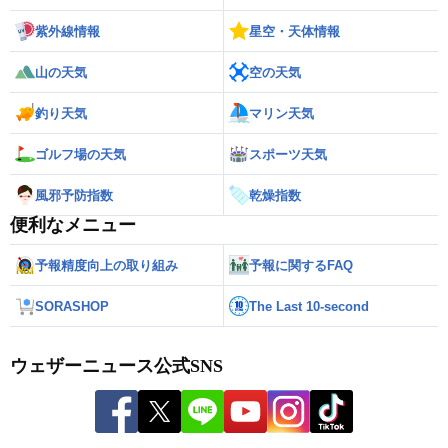
紫外線情報
星空・天体情報
山の天気
空の天気
釣り天気
マリン天気
ゴルフ場の天気
スポーツ天気
風邪予防指数
乾燥指数
便利なメニュー
予報精度向上の取り組み
予報に関するFAQ
SORASHOP
The Last 10-second
ウェザーニュース公式SNS