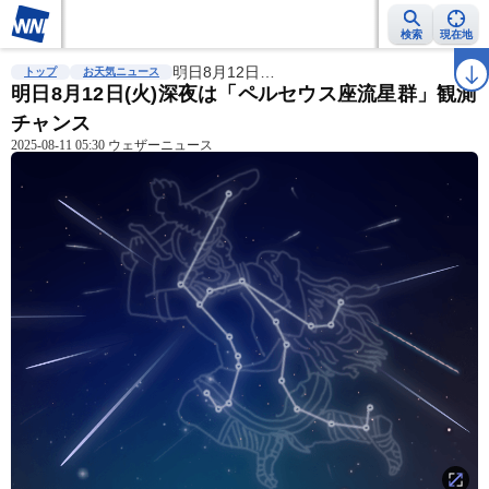
検索
現在地
雨雲レーダー
台風情報
明日8月12日…
地震情報
警報・注意報
2週間天気
ラ
トップ
お天気ニュース
明日8月12日(火)深夜は「ペルセウス座流星群」観測
チャンス
2025-08-11 05:30 ウェザーニュース