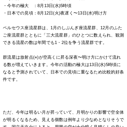
・今年の極大　：8月13日(水)5時頃
・日本での見頃：8月12日(火)夜遅く〜13日(水)明け方
ペルセウス座流星群は、1月のしぶんぎ座流星群、12月のふた
ご座流星群とともに「三大流星群」のひとつに数えられ、観測
できる流星の数は年間でも1・2位を争う流星群です。
群流星は放射点(※)が空高くに昇る深夜〜明け方にかけて流れ
る数が増えていきます。今年の活動の極大は13日(水)5時頃に
なると予測されていて、日本での見頃に重なるため比較的好条
件です。
ただ、今年は明るい月が昇っていて、月明かりの影響で空全体
が明るくなるため、見える個数は例年より少なめとなりそうで
す。国立天文台によると、周囲の空が十分暗く見晴らしの良い