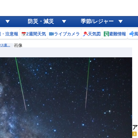
防災・減災
季節/レジャー
報・注意報
2週間天気
ライブカメラ
天気図
避難情報
画像
ウス座…
ア
1