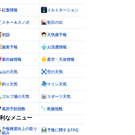
紅葉情報
イルミネーション
スキー＆スノボ
初日の出
初詣
天気痛予報
服装予報
お洗濯情報
紫外線情報
星空・天体情報
山の天気
空の天気
釣り天気
マリン天気
ゴルフ場の天気
スポーツ天気
風邪予防指数
乾燥指数
利なメニュー
予報精度向上の取り
予報に関するFAQ
組み