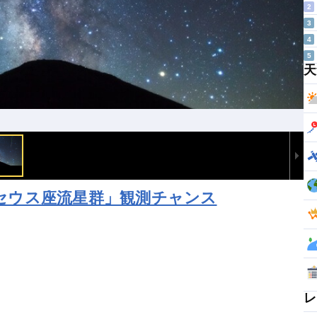
2
3
4
5
天
ルセウス座流星群」観測チャンス
レ