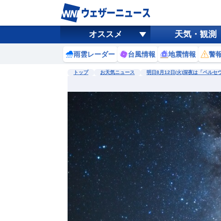
オススメ
天気・観測
雨雲レーダー
台風情報
地震情報
警
トップ
お天気ニュース
明日8月12日(火)深夜は「ペルセ