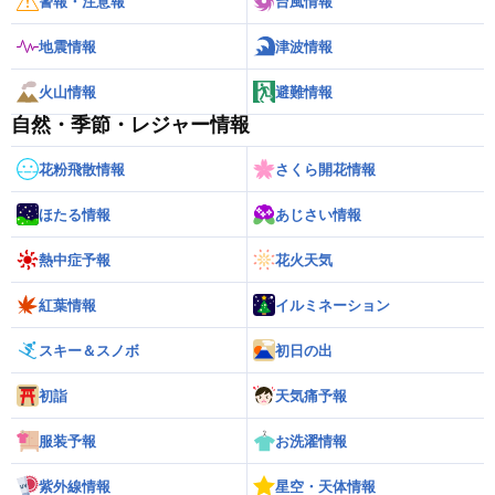
警報・注意報
台風情報
地震情報
津波情報
火山情報
避難情報
自然・季節・レジャー情報
花粉飛散情報
さくら開花情報
ほたる情報
あじさい情報
熱中症予報
花火天気
紅葉情報
イルミネーション
スキー＆スノボ
初日の出
初詣
天気痛予報
服装予報
お洗濯情報
紫外線情報
星空・天体情報