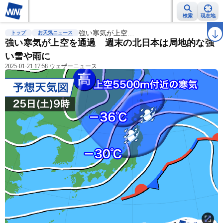
検索
現在地
雨雲レーダー
台風情報
強い寒気が上空…
地震情報
警報・注意報
2週間天気
ラ
トップ
お天気ニュース
強い寒気が上空を通過 週末の北日本は局地的な強
い雪や雨に
2025-01-21 17:58 ウェザーニュース