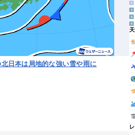
2
3
4
5
天
の北日本は局地的な強い雪や雨に
レ