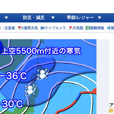
防災・減災
季節/レジャー
報・注意報
2週間天気
ライブカメラ
天気図
避難情報
ア
1