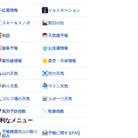
紅葉情報
イルミネーション
スキー＆スノボ
初日の出
初詣
天気痛予報
服装予報
お洗濯情報
紫外線情報
星空・天体情報
山の天気
空の天気
釣り天気
マリン天気
ゴルフ場の天気
スポーツ天気
風邪予防指数
乾燥指数
利なメニュー
予報精度向上の取り
予報に関するFAQ
組み