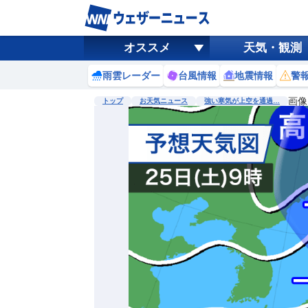
オススメ
天気・観測
雨雲レーダー
台風情報
地震情報
警
画像
トップ
お天気ニュース
強い寒気が上空を通過…