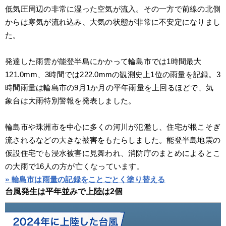
低気圧周辺の非常に湿った空気が流入。その一方で前線の北側
からは寒気が流れ込み、大気の状態が非常に不安定になりまし
た。
発達した雨雲が能登半島にかかって輪島市では1時間最大
121.0mm、3時間では222.0mmの観測史上1位の雨量を記録。3
時間雨量は輪島市の9月1か月の平年雨量を上回るほどで、気
象台は大雨特別警報を発表しました。
輪島市や珠洲市を中心に多くの河川が氾濫し、住宅が根こそぎ
流されるなどの大きな被害をもたらしました。能登半島地震の
仮設住宅でも浸水被害に見舞われ、消防庁のまとめによるとこ
の大雨で16人の方が亡くなっています。
» 輪島市は雨量の記録をことごとく塗り替える
台風発生は平年並みで上陸は2個