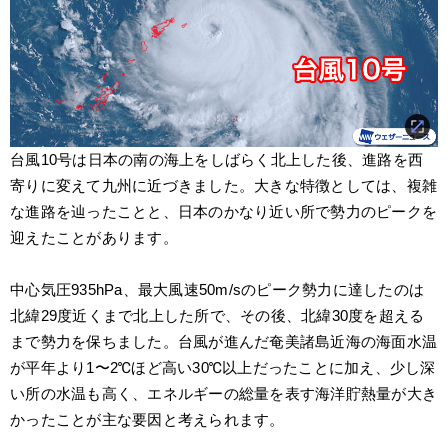
台風10号は日本の南の海上をしばらく北上した後、進路を西
寄りに変えて九州に近づきました。大きな特徴としては、複雑
な進路を辿ったことと、日本のかなり近い所で勢力のピークを
迎えたことがあります。
中心気圧935hPa、最大風速50m/sのピーク勢力に達したのは
北緯29度近くまで北上した所で、その後、北緯30度を超える
まで勢力を保ちました。台風が進んだ奄美諸島近海の海面水温
が平年より1〜2℃ほど高い30℃以上だったことに加え、少し深
い所の水温も高く、エネルギーの総量を表す海洋貯熱量が大き
かったことが主な要因と考えられます。