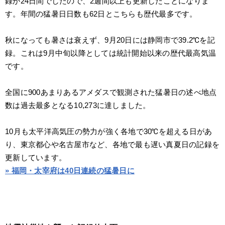
録が24日間でしたので、2週間以上も更新したことになりま
す。年間の猛暑日日数も62日とこちらも歴代最多です。
秋になっても暑さは衰えず、9月20日には静岡市で39.2℃を記
録。これは9月中旬以降としては統計開始以来の歴代最高気温
です。
全国に900あまりあるアメダスで観測された猛暑日の述べ地点
数は過去最多となる10,273に達しました。
10月も太平洋高気圧の勢力が強く各地で30℃を超える日があ
り、東京都心や名古屋市など、各地で最も遅い真夏日の記録を
更新しています。
» 福岡・太宰府は40日連続の猛暑日に