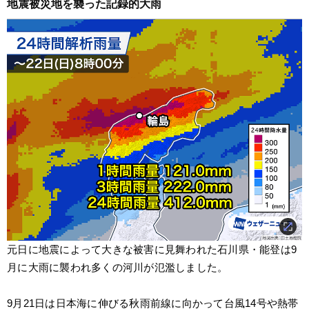
地震被災地を襲った記録的大雨
元日に地震によって大きな被害に見舞われた石川県・能登は9
月に大雨に襲われ多くの河川が氾濫しました。
9月21日は日本海に伸びる秋雨前線に向かって台風14号や熱帯