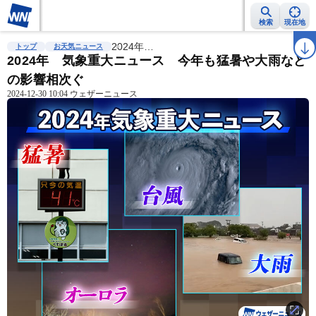
検索
現在地
雨雲レーダー
台風情報
2024年…
地震情報
警報・注意報
2週間天気
ラ
トップ
お天気ニュース
2024年 気象重大ニュース 今年も猛暑や大雨など
の影響相次ぐ
2024-12-30 10:04 ウェザーニュース