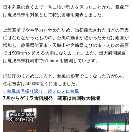
日本列島の近くまで非常に強い勢力を保ったことから、気象庁
は鹿児島県を対象として特別警報を発表しました。
上陸直前でやや勢力を弱めたため、当初懸念されたほどの荒天
にはならなかったものの、台風の動きが遅かった分だけ雨量が
増加し、静岡県伊豆市・天城山や宮崎県えびの市・えびの高原
では900mmを超える大雨になりました。また、最大瞬間風速
は鹿児島県枕崎市で51.5m/sを観測しています。
消防庁のまとめによると、台風の影響で亡くなった方が8人、
住宅被害は5000棟近くに達しました。
» 台風10号振り返り　超ノロノロ台風
7月からゲリラ雷雨頻発　関東は雷回数大幅増