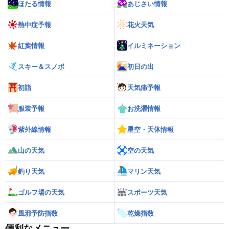
ほたる情報
あじさい情報
熱中症予報
花火天気
紅葉情報
イルミネーション
スキー＆スノボ
初日の出
初詣
天気痛予報
服装予報
お洗濯情報
紫外線情報
星空・天体情報
山の天気
空の天気
釣り天気
マリン天気
ゴルフ場の天気
スポーツ天気
風邪予防指数
乾燥指数
便利なメニュー