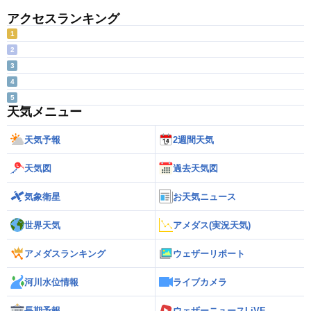
アクセスランキング
1
2
3
4
5
天気メニュー
天気予報
2週間天気
天気図
過去天気図
気象衛星
お天気ニュース
世界天気
アメダス(実況天気)
アメダスランキング
ウェザーリポート
河川水位情報
ライブカメラ
長期予報
ウェザーニュースLiVE