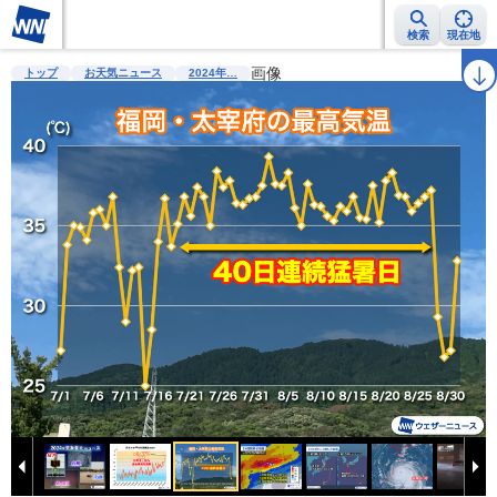
検索
現在地
雨雲レーダー
台風情報
地震情報
画像
警報・注意報
2週間天気
ラ
トップ
お天気ニュース
2024年…