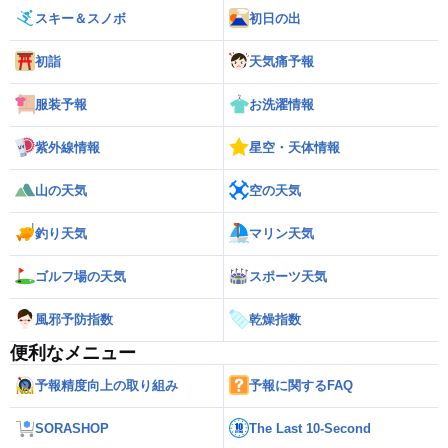
スキー＆スノボ
初日の出
初詣
天気痛予報
服装予報
お洗濯情報
紫外線情報
星空・天体情報
山の天気
空の天気
釣り天気
マリン天気
ゴルフ場の天気
スポーツ天気
風邪予防指数
乾燥指数
便利なメニュー
予報精度向上の取り組み
予報に関するFAQ
SORASHOP
The Last 10-Second