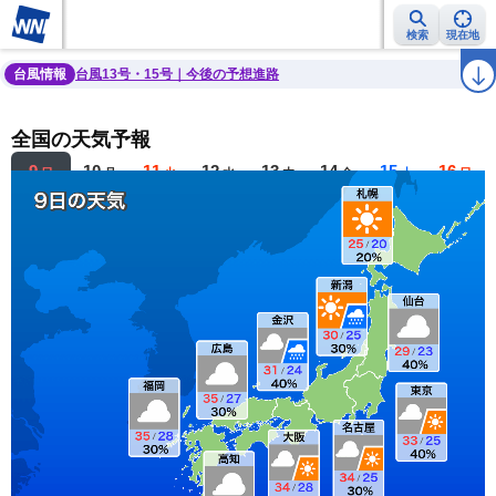
検索
現在地
雨雲レーダー
台風情報
地震情報
警報・注意報
2週間天気
ラ
台風情報
台風13号・15号｜今後の予想進路
全国の天気予報
9
10
11
12
13
14
15
16
日
月
火
水
木
金
土
日