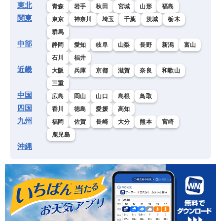
東北
青森
岩手
秋田
宮城
山形
福島
関東
東京
神奈川
埼玉
千葉
茨城
栃木
群馬
中部
静岡
愛知
岐阜
山梨
長野
新潟
富山
石川
福井
近畿
大阪
兵庫
京都
滋賀
奈良
和歌山
三重
中国
広島
岡山
山口
島根
鳥取
四国
香川
徳島
愛媛
高知
九州
福岡
佐賀
長崎
大分
熊本
宮崎
鹿児島
沖縄