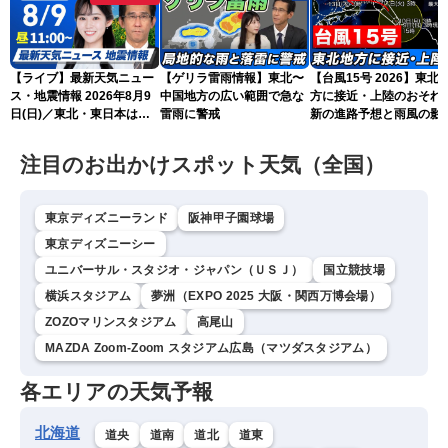
【ライブ】最新天気ニュー
【ゲリラ雷雨情報】東北〜
【台風15号 2026】東北
ス・地震情報 2026年8月9
中国地方の広い範囲で急な
方に接近・上陸のおそれ 
日(日)／東北・東日本は急
雷雨に警戒
新の進路予想と雨風の影
な雷雨に注意〈ウェザーニ
（9日6時更新）
ュースLiVEコーヒータイ
注目のお出かけスポット天気（全国）
ム・青原桃香／山口剛央〉
東京ディズニーランド
阪神甲子園球場
東京ディズニーシー
ユニバーサル・スタジオ・ジャパン（ＵＳＪ）
国立競技場
横浜スタジアム
夢洲（EXPO 2025 大阪・関西万博会場）
ZOZOマリンスタジアム
高尾山
MAZDA Zoom-Zoom スタジアム広島（マツダスタジアム）
各エリアの天気予報
北海道
道央
道南
道北
道東