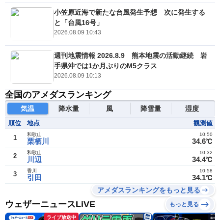
小笠原近海で新たな台風発生予想 次に発生する
と「台風16号」
2026.08.09 10:43
週刊地震情報 2026.8.9 熊本地震の活動継続 岩
手県沖では1か月ぶりのM5クラス
2026.08.09 10:13
全国のアメダスランキング
気温
降水量
風
降雪量
湿度
順位
地点
観測値
和歌山
10:50
1
栗栖川
34.6℃
和歌山
10:32
2
川辺
34.4℃
香川
10:58
3
引田
34.1℃
アメダスランキングをもっと見る
ウェザーニュースLiVE
もっと見る
ライブ放送中