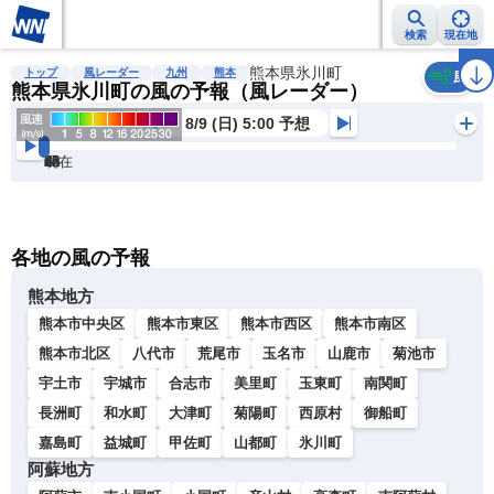
検索
現在地
雨雲レーダー
台風情報
地震情報
熊本県氷川町
警報・注意報
2週間天気
ラ
トップ
風レーダー
九州
熊本
風
熊本県氷川町の風の予報（風レーダー）
8/9 (日) 5:00 予想
現在
6h
12
24
36
48
60
72
各地の風の予報
熊本地方
熊本市中央区
熊本市東区
熊本市西区
熊本市南区
熊本市北区
八代市
荒尾市
玉名市
山鹿市
菊池市
宇土市
宇城市
合志市
美里町
玉東町
南関町
長洲町
和水町
大津町
菊陽町
西原村
御船町
嘉島町
益城町
甲佐町
山都町
氷川町
阿蘇地方