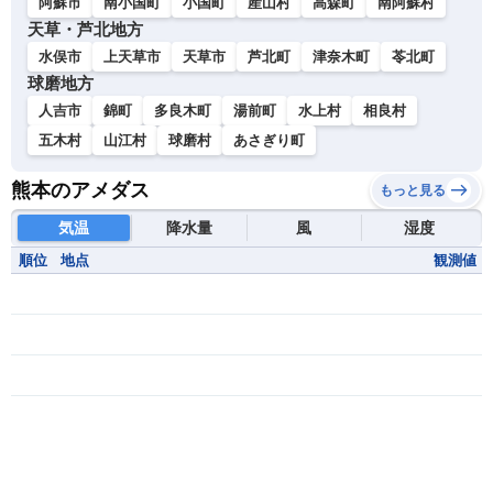
阿蘇市
南小国町
小国町
産山村
高森町
南阿蘇村
天草・芦北地方
水俣市
上天草市
天草市
芦北町
津奈木町
苓北町
球磨地方
人吉市
錦町
多良木町
湯前町
水上村
相良村
五木村
山江村
球磨村
あさぎり町
熊本のアメダス
もっと見る
気温
降水量
風
湿度
順位
地点
観測値