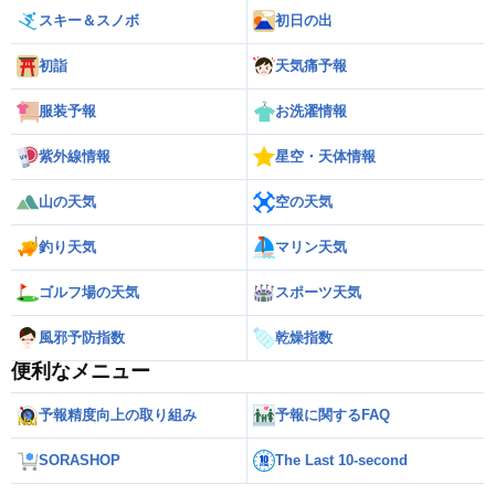
スキー＆スノボ
初日の出
初詣
天気痛予報
服装予報
お洗濯情報
紫外線情報
星空・天体情報
山の天気
空の天気
釣り天気
マリン天気
ゴルフ場の天気
スポーツ天気
風邪予防指数
乾燥指数
便利なメニュー
予報精度向上の取り組み
予報に関するFAQ
SORASHOP
The Last 10-second