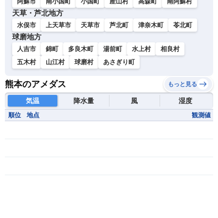
阿蘇市
南小国町
小国町
産山村
高森町
南阿蘇村
天草・芦北地方
水俣市
上天草市
天草市
芦北町
津奈木町
苓北町
球磨地方
人吉市
錦町
多良木町
湯前町
水上村
相良村
五木村
山江村
球磨村
あさぎり町
熊本のアメダス
もっと見る
気温
降水量
風
湿度
順位
地点
観測値