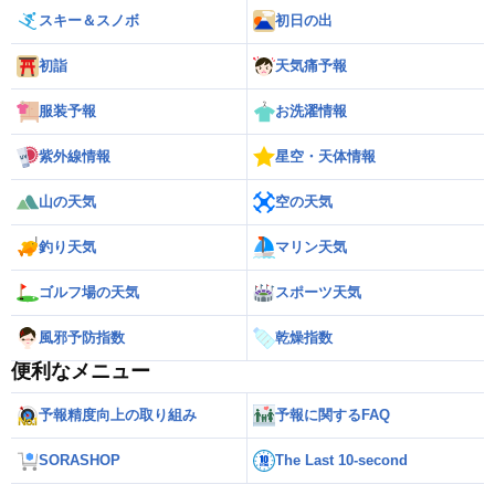
スキー＆スノボ
初日の出
初詣
天気痛予報
服装予報
お洗濯情報
紫外線情報
星空・天体情報
山の天気
空の天気
釣り天気
マリン天気
ゴルフ場の天気
スポーツ天気
風邪予防指数
乾燥指数
便利なメニュー
予報精度向上の取り組み
予報に関するFAQ
SORASHOP
The Last 10-second