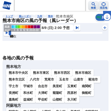
検索
現在地
雨雲レーダー
台風情報
地震情報
熊本市南区
警報・注意報
2週間天気
ラ
トップ
風レーダー
九州
熊本
風
熊本市南区の風の予報（風レーダー）
8/9 (日) 2:00 予想
現在
6h
12
24
36
48
60
72
各地の風の予報
熊本地方
熊本市中央区
熊本市東区
熊本市西区
熊本市南区
熊本市北区
八代市
荒尾市
玉名市
山鹿市
菊池市
宇土市
宇城市
合志市
美里町
玉東町
南関町
長洲町
和水町
大津町
菊陽町
西原村
御船町
嘉島町
益城町
甲佐町
山都町
氷川町
阿蘇地方