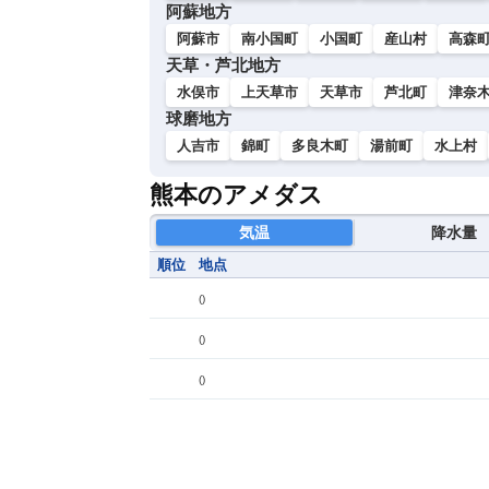
阿蘇地方
阿蘇市
南小国町
小国町
産山村
高森
天草・芦北地方
水俣市
上天草市
天草市
芦北町
津奈
球磨地方
人吉市
錦町
多良木町
湯前町
水上村
熊本のアメダス
気温
降水量
順位
地点
(
)
(
)
(
)