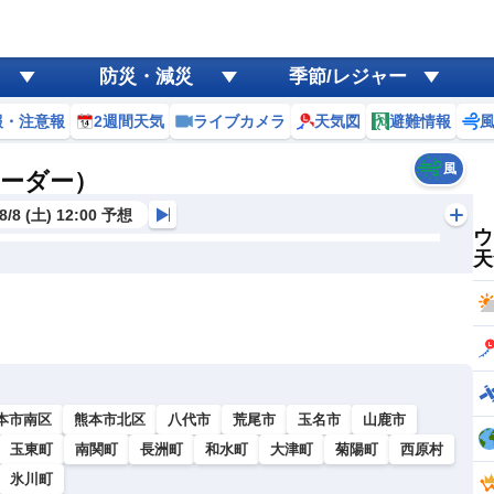
防災・減災
季節/レジャー
報・注意報
2週間天気
ライブカメラ
天気図
避難情報
風
レーダー）
8/8 (土) 12:00 予想
ウ
天
本市南区
熊本市北区
八代市
荒尾市
玉名市
山鹿市
玉東町
南関町
長洲町
和水町
大津町
菊陽町
西原村
氷川町