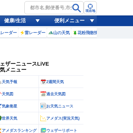
ゲリラ
風
現在地
健康/生活
便利メニュー
黄砂
風レーダー
雷レーダー
山の天気
花粉飛散情報
世界天気
天気
台風
ェザーニュースLiVE
気メニュー
天気予報
2週間天気
天気図
過去天気図
気象衛星
お天気ニュース
世界天気
アメダス(実況天気)
アメダスランキング
ウェザーリポート