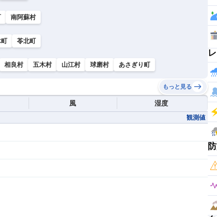
町
南阿蘇村
木町
苓北町
レ
相良村
五木村
山江村
球磨村
あさぎり町
もっと見る
風
湿度
観測値
防