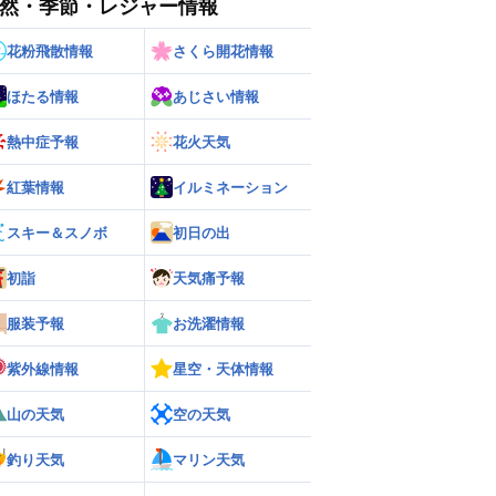
然・季節・レジャー情報
花粉飛散情報
さくら開花情報
ほたる情報
あじさい情報
熱中症予報
花火天気
紅葉情報
イルミネーション
スキー＆スノボ
初日の出
ー
世界の雨雲レーダー
初詣
天気痛予報
服装予報
お洗濯情報
紫外線情報
星空・天体情報
山の天気
空の天気
釣り天気
マリン天気