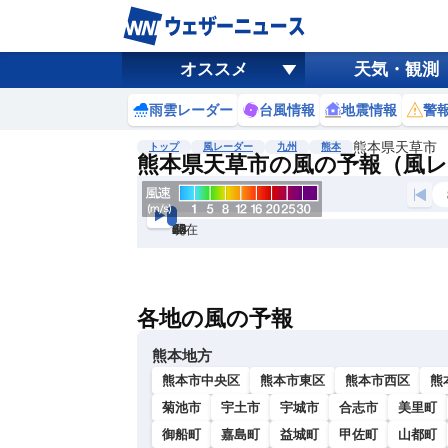
オススメ
天気・観測
雨雲レーダー
台風情報
地震情報
警
熊本県天草市
トップ
風レーダー
九州
熊本
熊本県天草市の風の予報（風
現在
6h
12
24
36
48
60
72
各地の風の予報
熊本地方
熊本市中央区
熊本市東区
熊本市西区
熊
菊池市
宇土市
宇城市
合志市
美里町
御船町
嘉島町
益城町
甲佐町
山都町