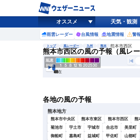
オススメ
天気・観測
雨雲レーダー
台風情報
地震情報
警
熊本市西区
トップ
風レーダー
九州
熊本
熊本市西区の風の予報（風レ
現在
6h
12
24
36
48
60
72
各地の風の予報
熊本地方
熊本市中央区
熊本市東区
熊本市西区
熊
菊池市
宇土市
宇城市
合志市
美里町
御船町
嘉島町
益城町
甲佐町
山都町