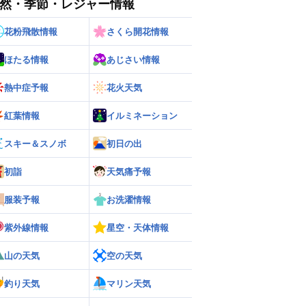
然・季節・レジャー情報
花粉飛散情報
さくら開花情報
ほたる情報
あじさい情報
熱中症予報
花火天気
紅葉情報
イルミネーション
スキー＆スノボ
初日の出
ー
世界の雨雲レーダー
初詣
天気痛予報
服装予報
お洗濯情報
紫外線情報
星空・天体情報
山の天気
空の天気
釣り天気
マリン天気