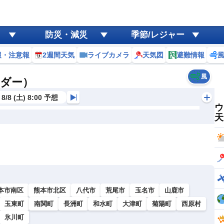
防災・減災
季節/レジャー
報・注意報
2週間天気
ライブカメラ
天気図
避難情報
風
ーダー）
8/8 (土) 8:00 予想
ウ
天
本市南区
熊本市北区
八代市
荒尾市
玉名市
山鹿市
玉東町
南関町
長洲町
和水町
大津町
菊陽町
西原村
氷川町