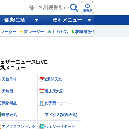
ゲリラ
風
現在地
健康/生活
便利メニュー
黄砂
風レーダー
雷レーダー
山の天気
花粉飛散情報
世界天気
天気
台風
ェザーニュースLiVE
気メニュー
天気予報
2週間天気
天気図
過去天気図
気象衛星
お天気ニュース
世界天気
アメダス(実況天気)
アメダスランキング
ウェザーリポート