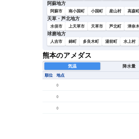
阿蘇地方
阿蘇市
南小国町
小国町
産山村
高森
天草・芦北地方
水俣市
上天草市
天草市
芦北町
津奈
球磨地方
人吉市
錦町
多良木町
湯前町
水上村
熊本のアメダス
気温
降水量
順位
地点
(
)
(
)
(
)