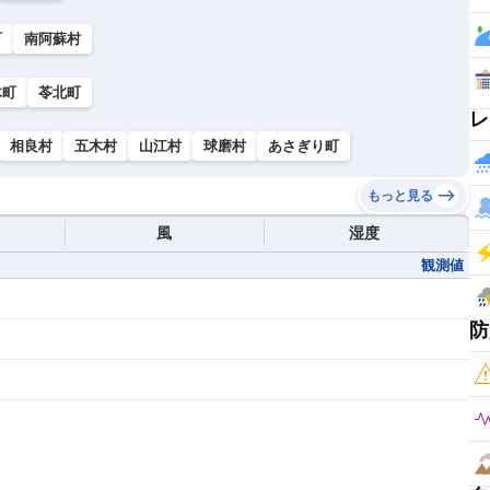
町
南阿蘇村
木町
苓北町
レ
相良村
五木村
山江村
球磨村
あさぎり町
もっと見る
風
湿度
観測値
防