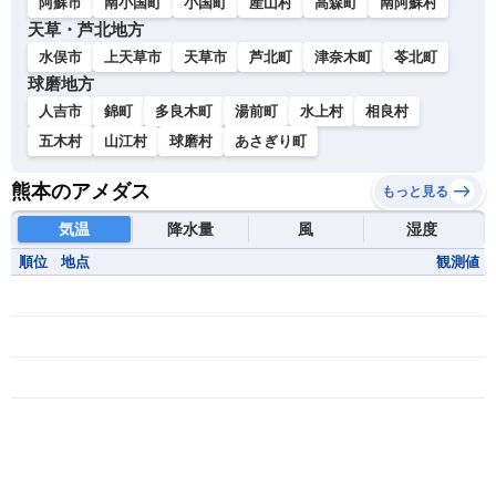
阿蘇市
南小国町
小国町
産山村
高森町
南阿蘇村
天草・芦北地方
水俣市
上天草市
天草市
芦北町
津奈木町
苓北町
球磨地方
人吉市
錦町
多良木町
湯前町
水上村
相良村
五木村
山江村
球磨村
あさぎり町
熊本のアメダス
もっと見る
気温
降水量
風
湿度
順位
地点
観測値