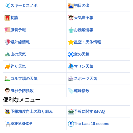
スキー＆スノボ
初日の出
初詣
天気痛予報
服装予報
お洗濯情報
紫外線情報
星空・天体情報
山の天気
空の天気
釣り天気
マリン天気
ゴルフ場の天気
スポーツ天気
風邪予防指数
乾燥指数
便利なメニュー
予報精度向上の取り組み
予報に関するFAQ
SORASHOP
The Last 10-second