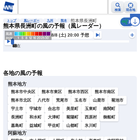
検索
現在地
雨雲レーダー
台風情報
地震情報
熊本県長洲町
警報・注意報
2週間天気
ラ
トップ
風レーダー
九州
熊本
風
熊本県長洲町の風の予報（風レーダー）
8/8 (土) 20:00 予想
現在
6h
12
24
36
48
60
72
各地の風の予報
熊本地方
熊本市中央区
熊本市東区
熊本市西区
熊本市南区
熊本市北区
八代市
荒尾市
玉名市
山鹿市
菊池市
宇土市
宇城市
合志市
美里町
玉東町
南関町
長洲町
和水町
大津町
菊陽町
西原村
御船町
嘉島町
益城町
甲佐町
山都町
氷川町
阿蘇地方