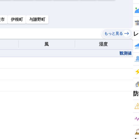
後市
伊根町
与謝野町
レ
もっと見る
風
湿度
観測値
防