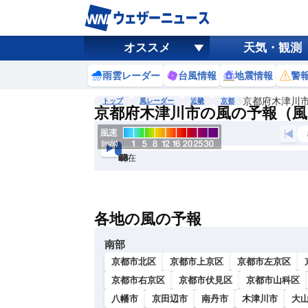
オススメ
天気・観測
雨雲レーダー
台風情報
地震情報
警
京都府木津川
トップ
風レーダー
近畿
京都
京都府木津川市の風の予報（風
現在
6h
12
24
36
48
60
72
各地の風の予報
南部
京都市北区
京都市上京区
京都市左京区
京都市右京区
京都市伏見区
京都市山科区
八幡市
京田辺市
南丹市
木津川市
大