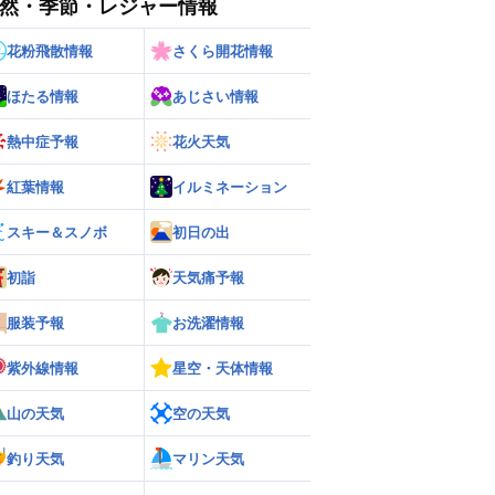
然・季節・レジャー情報
花粉飛散情報
さくら開花情報
ほたる情報
あじさい情報
熱中症予報
花火天気
紅葉情報
イルミネーション
ー
世界の雨雲レーダー
スキー＆スノボ
初日の出
初詣
天気痛予報
服装予報
お洗濯情報
紫外線情報
星空・天体情報
山の天気
空の天気
釣り天気
マリン天気