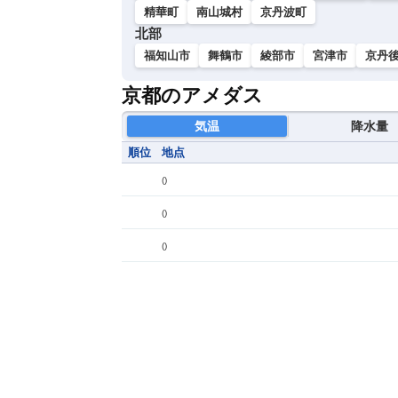
精華町
南山城村
京丹波町
北部
福知山市
舞鶴市
綾部市
宮津市
京丹
京都のアメダス
気温
降水量
順位
地点
(
)
(
)
(
)