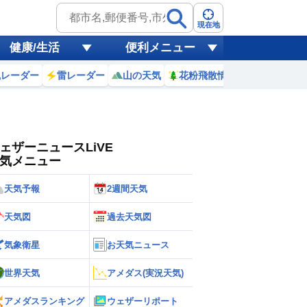
ゲリラ
風
現在地
健康/生活
便利メニュー
黄砂
風レーダー
雷レーダー
山の天気
花粉飛散情報
世界天気
天気
台風
ェザーニュースLiVE
気メニュー
天気予報
2週間天気
天気図
過去天気図
気象衛星
お天気ニュース
世界天気
アメダス(実況天気)
アメダスランキング
ウェザーリポート