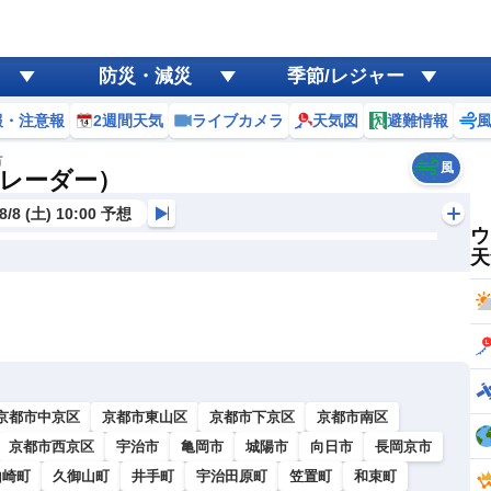
防災・減災
季節/レジャー
報・注意報
2週間天気
ライブカメラ
天気図
避難情報
市
風
レーダー）
8/8 (土) 10:00 予想
ウ
天
京都市中京区
京都市東山区
京都市下京区
京都市南区
京都市西京区
宇治市
亀岡市
城陽市
向日市
長岡京市
山崎町
久御山町
井手町
宇治田原町
笠置町
和束町