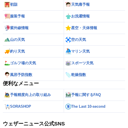
初詣
天気痛予報
服装予報
お洗濯情報
紫外線情報
星空・天体情報
山の天気
空の天気
釣り天気
マリン天気
ゴルフ場の天気
スポーツ天気
風邪予防指数
乾燥指数
便利なメニュー
予報精度向上の取り組み
予報に関するFAQ
SORASHOP
The Last 10-second
ウェザーニュース公式SNS