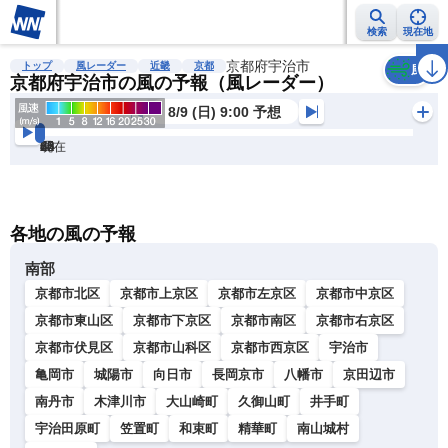
検索
現在地
雨雲レーダー
台風情報
地震情報
京都府宇治市
警報・注意報
2週間天気
ラ
トップ
風レーダー
近畿
京都
風
京都府宇治市の風の予報（風レーダー）
8/9 (日) 9:00 予想
現在
6h
12
24
36
48
60
72
各地の風の予報
南部
京都市北区
京都市上京区
京都市左京区
京都市中京区
京都市東山区
京都市下京区
京都市南区
京都市右京区
京都市伏見区
京都市山科区
京都市西京区
宇治市
亀岡市
城陽市
向日市
長岡京市
八幡市
京田辺市
南丹市
木津川市
大山崎町
久御山町
井手町
宇治田原町
笠置町
和束町
精華町
南山城村