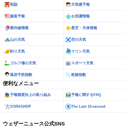
初詣
天気痛予報
服装予報
お洗濯情報
紫外線情報
星空・天体情報
山の天気
空の天気
釣り天気
マリン天気
ゴルフ場の天気
スポーツ天気
風邪予防指数
乾燥指数
便利なメニュー
予報精度向上の取り組み
予報に関するFAQ
SORASHOP
The Last 10-second
ウェザーニュース公式SNS