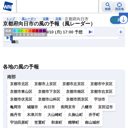
検索
現在地
雨雲レーダー
台風情報
地震情報
京都府向日市
警報・注意報
2週間天気
ラ
トップ
風レーダー
近畿
京都
風
京都府向日市の風の予報（風レーダー）
8/10 (月) 17:00 予想
現在
6h
12
24
36
48
60
72
各地の風の予報
南部
京都市北区
京都市上京区
京都市左京区
京都市中京区
京都市東山区
京都市下京区
京都市南区
京都市右京区
京都市伏見区
京都市山科区
京都市西京区
宇治市
亀岡市
城陽市
向日市
長岡京市
八幡市
京田辺市
南丹市
木津川市
大山崎町
久御山町
井手町
宇治田原町
笠置町
和束町
精華町
南山城村