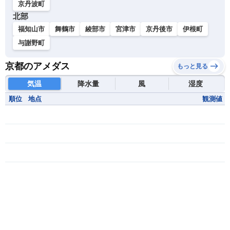
京丹波町
北部
福知山市
舞鶴市
綾部市
宮津市
京丹後市
伊根町
与謝野町
京都のアメダス
もっと見る
気温
降水量
風
湿度
順位
地点
観測値