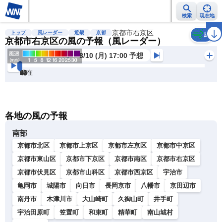
検索
現在地
雨雲レーダー
台風情報
地震情報
京都市右京区
警報・注意報
2週間天気
ラ
トップ
風レーダー
近畿
京都
風
京都市右京区の風の予報（風レーダー）
8/10 (月) 17:00 予想
現在
6h
12
24
36
48
60
72
各地の風の予報
南部
京都市北区
京都市上京区
京都市左京区
京都市中京区
京都市東山区
京都市下京区
京都市南区
京都市右京区
京都市伏見区
京都市山科区
京都市西京区
宇治市
亀岡市
城陽市
向日市
長岡京市
八幡市
京田辺市
南丹市
木津川市
大山崎町
久御山町
井手町
宇治田原町
笠置町
和束町
精華町
南山城村