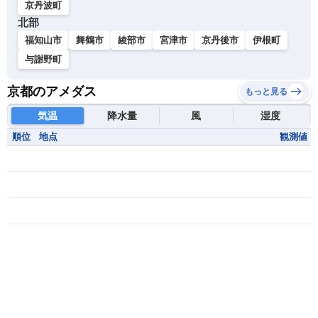
京丹波町
北部
福知山市
舞鶴市
綾部市
宮津市
京丹後市
伊根町
与謝野町
京都のアメダス
もっと見る
気温
降水量
風
湿度
順位
地点
観測値