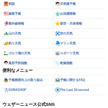
初詣
天気痛予報
服装予報
お洗濯情報
紫外線情報
星空・天体情報
山の天気
空の天気
釣り天気
マリン天気
ゴルフ場の天気
スポーツ天気
風邪予防指数
乾燥指数
便利なメニュー
予報精度向上の取り組み
予報に関するFAQ
SORASHOP
The Last 10-second
ウェザーニュース公式SNS