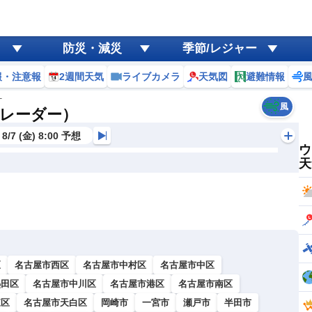
防災・減災
季節/レジャー
報・注意報
2週間天気
ライブカメラ
天気図
避難情報
町
風
レーダー）
8/7 (金) 8:00 予想
ウ
天
区
名古屋市西区
名古屋市中村区
名古屋市中区
熱田区
名古屋市中川区
名古屋市港区
名古屋市南区
東区
名古屋市天白区
岡崎市
一宮市
瀬戸市
半田市