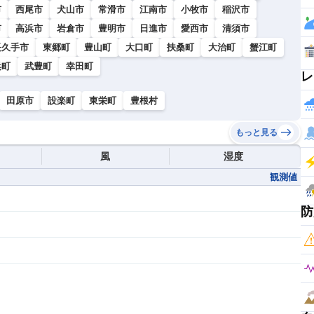
市
西尾市
犬山市
常滑市
江南市
小牧市
稲沢市
市
高浜市
岩倉市
豊明市
日進市
愛西市
清須市
長久手市
東郷町
豊山町
大口町
扶桑町
大治町
蟹江町
浜町
武豊町
幸田町
レ
田原市
設楽町
東栄町
豊根村
もっと見る
風
湿度
観測値
防