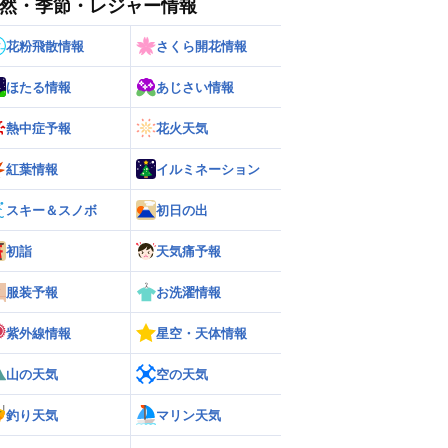
然・季節・レジャー情報
花粉飛散情報
さくら開花情報
ほたる情報
あじさい情報
熱中症予報
花火天気
紅葉情報
イルミネーション
スキー＆スノボ
初日の出
初詣
天気痛予報
ー
世界の雨雲レーダー
服装予報
お洗濯情報
紫外線情報
星空・天体情報
山の天気
空の天気
釣り天気
マリン天気