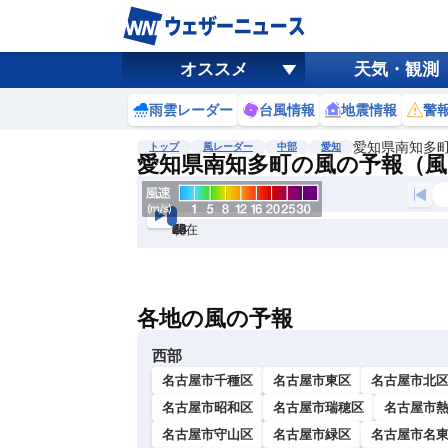
オススメ
天気・観測
雨雲レーダー
台風情報
地震情報
警
愛知県南知多
トップ
風レーダー
中部
愛知
愛知県南知多町の風の予報（風
現在
6h
12
24
36
48
60
72
各地の風の予報
西部
名古屋市千種区
名古屋市東区
名古屋市北
名古屋市昭和区
名古屋市瑞穂区
名古屋市
名古屋市守山区
名古屋市緑区
名古屋市名