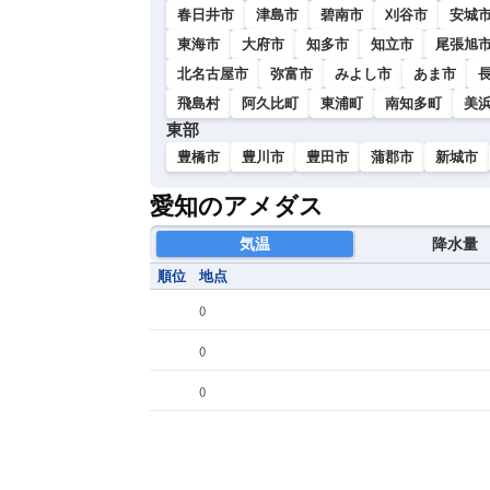
春日井市
津島市
碧南市
刈谷市
安城
東海市
大府市
知多市
知立市
尾張旭
北名古屋市
弥富市
みよし市
あま市
飛島村
阿久比町
東浦町
南知多町
美
東部
豊橋市
豊川市
豊田市
蒲郡市
新城市
愛知のアメダス
気温
降水量
順位
地点
(
)
(
)
(
)