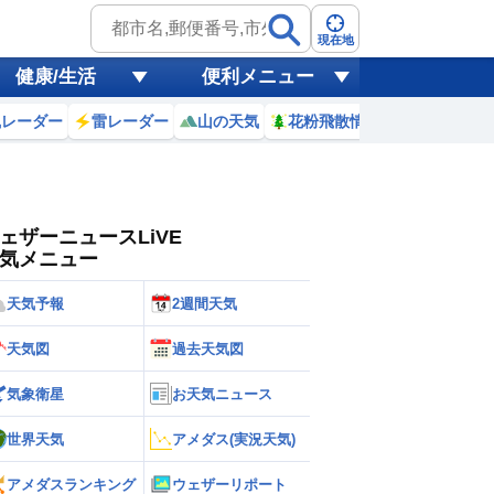
ゲリラ
風
現在地
健康/生活
便利メニュー
黄砂
風レーダー
雷レーダー
山の天気
花粉飛散情報
世界天気
天気
台風
ェザーニュースLiVE
気メニュー
天気予報
2週間天気
天気図
過去天気図
気象衛星
お天気ニュース
世界天気
アメダス(実況天気)
アメダスランキング
ウェザーリポート