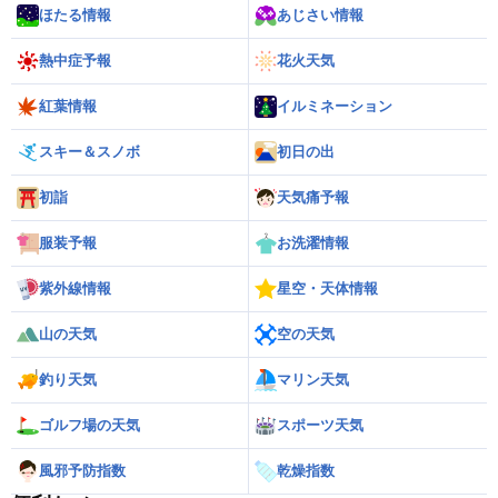
ほたる情報
あじさい情報
熱中症予報
花火天気
紅葉情報
イルミネーション
スキー＆スノボ
初日の出
初詣
天気痛予報
服装予報
お洗濯情報
紫外線情報
星空・天体情報
山の天気
空の天気
釣り天気
マリン天気
ゴルフ場の天気
スポーツ天気
風邪予防指数
乾燥指数