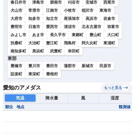
春日井市
津島市
碧南市
刈谷市
安城市
西尾市
犬山市
常滑市
江南市
小牧市
稲沢市
東海市
大府市
知多市
知立市
尾張旭市
高浜市
岩倉市
豊明市
日進市
愛西市
清須市
北名古屋市
弥富市
みよし市
あま市
長久手市
東郷町
豊山町
大口町
扶桑町
大治町
蟹江町
飛島村
阿久比町
東浦町
南知多町
美浜町
武豊町
幸田町
東部
豊橋市
豊川市
豊田市
蒲郡市
新城市
田原市
設楽町
東栄町
豊根村
愛知のアメダス
もっと見る
気温
降水量
風
湿度
順位
地点
観測値