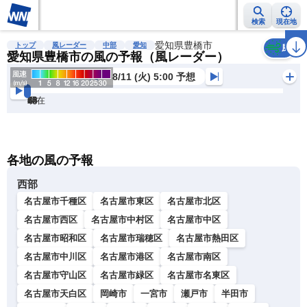
検索
現在地
雨雲レーダー
台風情報
地震情報
愛知県豊橋市
警報・注意報
2週間天気
ラ
トップ
風レーダー
中部
愛知
風
愛知県豊橋市の風の予報（風レーダー）
8/11 (火) 5:00 予想
現在
6h
12
24
36
48
60
72
各地の風の予報
西部
名古屋市千種区
名古屋市東区
名古屋市北区
名古屋市西区
名古屋市中村区
名古屋市中区
名古屋市昭和区
名古屋市瑞穂区
名古屋市熱田区
名古屋市中川区
名古屋市港区
名古屋市南区
名古屋市守山区
名古屋市緑区
名古屋市名東区
名古屋市天白区
岡崎市
一宮市
瀬戸市
半田市