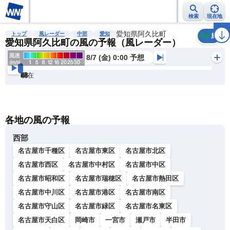
検索
現在地
雨雲レーダー
台風情報
地震情報
愛知県阿久比町
警報・注意報
2週間天気
ラ
トップ
風レーダー
中部
愛知
風
愛知県阿久比町の風の予報（風レーダー）
8/7 (金) 0:00 予想
現在
6h
12
24
36
48
60
72
各地の風の予報
西部
名古屋市千種区
名古屋市東区
名古屋市北区
名古屋市西区
名古屋市中村区
名古屋市中区
名古屋市昭和区
名古屋市瑞穂区
名古屋市熱田区
名古屋市中川区
名古屋市港区
名古屋市南区
名古屋市守山区
名古屋市緑区
名古屋市名東区
名古屋市天白区
岡崎市
一宮市
瀬戸市
半田市