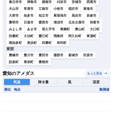
春日井市
津島市
碧南市
刈谷市
安城市
西尾市
犬山市
常滑市
江南市
小牧市
稲沢市
東海市
大府市
知多市
知立市
尾張旭市
高浜市
岩倉市
豊明市
日進市
愛西市
清須市
北名古屋市
弥富市
みよし市
あま市
長久手市
東郷町
豊山町
大口町
扶桑町
大治町
蟹江町
飛島村
阿久比町
東浦町
南知多町
美浜町
武豊町
幸田町
東部
豊橋市
豊川市
豊田市
蒲郡市
新城市
田原市
設楽町
東栄町
豊根村
愛知のアメダス
もっと見る
気温
降水量
風
湿度
順位
地点
観測値