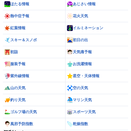
ほたる情報
あじさい情報
熱中症予報
花火天気
紅葉情報
イルミネーション
スキー＆スノボ
初日の出
初詣
天気痛予報
服装予報
お洗濯情報
紫外線情報
星空・天体情報
山の天気
空の天気
釣り天気
マリン天気
ゴルフ場の天気
スポーツ天気
風邪予防指数
乾燥指数